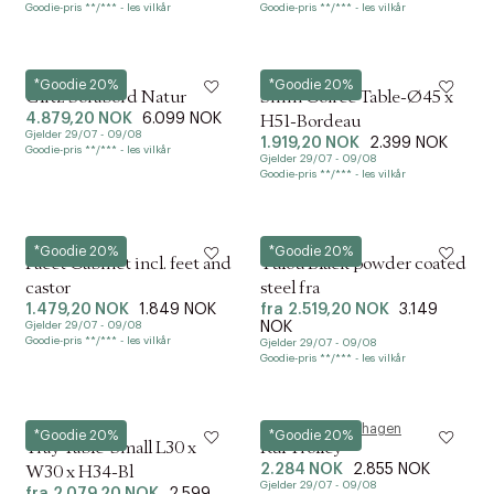
Goodie-pris **/*** - les vilkår
Goodie-pris **/*** - les vilkår
Hübsch
Hay
*Goodie 20%
*Goodie 20%
Glitz Sofabord Natur
Shim Coffee Table-Ø45 x
4.879,20 NOK
6.099 NOK
H51-Bordeau
Gjelder 29/07 - 09/08
1.919,20 NOK
2.399 NOK
Goodie-pris **/*** - les vilkår
Gjelder 29/07 - 09/08
Goodie-pris **/*** - les vilkår
Hay
Hay
*Goodie 20%
*Goodie 20%
Facet Cabinet incl. feet and
Tulou Black powder coated
castor
steel fra
1.479,20 NOK
1.849 NOK
fra
2.519,20 NOK
3.149
Gjelder 29/07 - 09/08
NOK
Goodie-pris **/*** - les vilkår
Gjelder 29/07 - 09/08
Goodie-pris **/*** - les vilkår
Hay
Normann Copenhagen
*Goodie 20%
*Goodie 20%
Tray Table-Small L30 x
Rul Trolley
2.284 NOK
2.855 NOK
W30 x H34-Bl
Gjelder 29/07 - 09/08