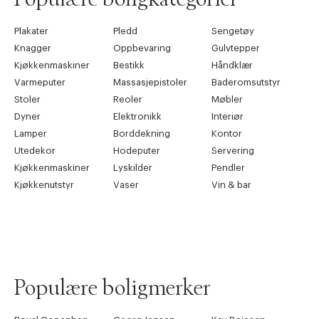
Plakater
Pledd
Sengetøy
Knagger
Oppbevaring
Gulvtepper
Kjøkkenmaskiner
Bestikk
Håndklær
Varmeputer
Massasjepistoler
Baderomsutstyr
Stoler
Reoler
Møbler
Dyner
Elektronikk
Interiør
Lamper
Borddekning
Kontor
Utedekor
Hodeputer
Servering
Kjøkkenmaskiner
Lyskilder
Pendler
Kjøkkenutstyr
Vaser
Vin & bar
Populære boligmerker