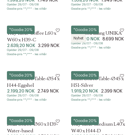
1.399,20 NOK
1.749 NOK
1.559,20 NOK
1.949 NOK
Gjelder 29/07 - 09/08
Gjelder 29/07 - 09/08
Goodie-pris **/*** - les vilkår
Goodie-pris **/*** - les vilkår
Hay
Ib Laursen
*Goodie 20%
*Goodie 20%
Tray Table-Coffee L60 x
Spisebord aflang UNIKA
Nyhet
6.959,20 NOK
8.699 NOK
W60 x H39-C
Gjelder 29/07 - 09/08
2.639,20 NOK
3.299 NOK
Goodie-pris **/*** - les vilkår
Gjelder 29/07 - 09/08
Goodie-pris **/*** - les vilkår
Hay
Hay
*Goodie 20%
*Goodie 20%
Shim Coffee Table-Ø54 x
Shim Coffee Table-Ø45 x
H44-Eggshel
H51-Silver
2.199,20 NOK
2.749 NOK
1.919,20 NOK
2.399 NOK
Gjelder 29/07 - 09/08
Gjelder 29/07 - 09/08
Goodie-pris **/*** - les vilkår
Goodie-pris **/*** - les vilkår
Hay
Hay
*Goodie 20%
*Goodie 20%
Bella Coffee-Ø60 x H39-
Tray Table-Medium L40 x
Water-based
W40 x H44-D