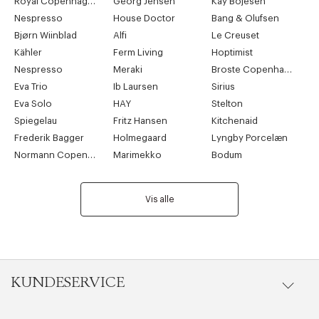
Royal Copenhagen
Georg Jensen
Kay Bojesen
Nespresso
House Doctor
Bang & Olufsen
Bjørn Wiinblad
Alfi
Le Creuset
Kähler
Ferm Living
Hoptimist
Nespresso
Meraki
Broste Copenhagen
Eva Trio
Ib Laursen
Sirius
Eva Solo
HAY
Stelton
Spiegelau
Fritz Hansen
Kitchenaid
Frederik Bagger
Holmegaard
Lyngby Porcelæn
Normann Copenhagen
Marimekko
Bodum
Vis alle
KUNDESERVICE