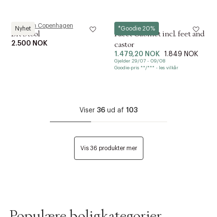
Normann Copenhagen
Hay
Nyhet
*Goodie 20%
Bit Stool
Facet Cabinet incl. feet and
2.500 NOK
castor
1.479,20 NOK
1.849 NOK
Gjelder 29/07 - 09/08
Goodie-pris **/*** - les vilkår
Viser
36
ud af
103
Vis 36 produkter mer
Populære boligkategorier