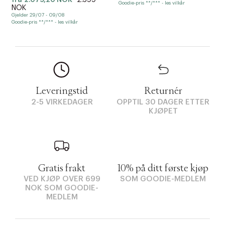
fra
2.079,20 NOK
2.599
Goodie-pris **/*** - les vilkår
NOK
Gjelder 29/07 - 09/08
Goodie-pris **/*** - les vilkår
Leveringstid
Returnér
2-5 VIRKEDAGER
OPPTIL 30 DAGER ETTER
KJØPET
Gratis frakt
10% på ditt første kjøp
VED KJØP OVER 699
SOM GOODIE-MEDLEM
NOK SOM GOODIE-
MEDLEM