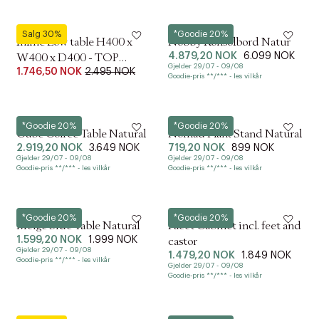
NINE
Hübsch
Salg 30%
*Goodie 20%
Inline Low table H400 x
Nobby Konsolbord Natur
4.879,20 NOK
6.099 NOK
W400 x D400 - TOP
Gjelder 29/07 - 09/08
1.746,50 NOK
2.495 NOK
Natural oak
Goodie-pris **/*** - les vilkår
Hübsch
Hübsch
*Goodie 20%
*Goodie 20%
Cube Coffee Table Natural
Nomad Plant Stand Natural
2.919,20 NOK
3.649 NOK
719,20 NOK
899 NOK
Gjelder 29/07 - 09/08
Gjelder 29/07 - 09/08
Goodie-pris **/*** - les vilkår
Goodie-pris **/*** - les vilkår
Hübsch
Hay
*Goodie 20%
*Goodie 20%
Merge Side Table Natural
Facet Cabinet incl. feet and
1.599,20 NOK
1.999 NOK
castor
Gjelder 29/07 - 09/08
1.479,20 NOK
1.849 NOK
Goodie-pris **/*** - les vilkår
Gjelder 29/07 - 09/08
Goodie-pris **/*** - les vilkår