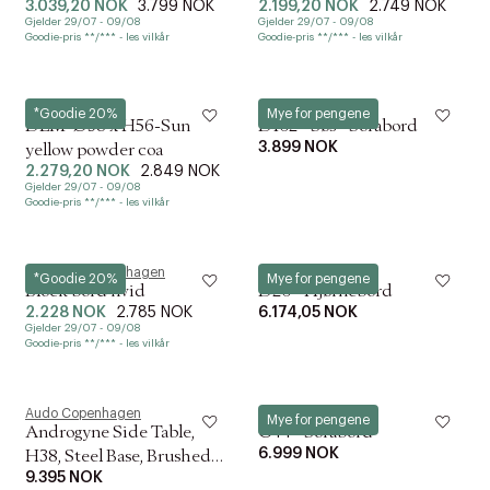
3.039,20 NOK
3.799 NOK
2.199,20 NOK
2.749 NOK
Gjelder 29/07 - 09/08
Gjelder 29/07 - 09/08
Goodie-pris **/*** - les vilkår
Goodie-pris **/*** - les vilkår
Hay
FDB Møbler
*Goodie 20%
Mye for pengene
DLM-Ø38 x H56-Sun
D102 - Søs - Sofabord
3.899 NOK
yellow powder coa
2.279,20 NOK
2.849 NOK
Gjelder 29/07 - 09/08
Goodie-pris **/*** - les vilkår
Normann Copenhagen
FDB Møbler
*Goodie 20%
Mye for pengene
Block bord hvid
D20 - Hjørnebord
2.228 NOK
2.785 NOK
6.174,05 NOK
Gjelder 29/07 - 09/08
Goodie-pris **/*** - les vilkår
Audo Copenhagen
FDB Møbler
Mye for pengene
Androgyne Side Table,
C44 - Sofabord
6.999 NOK
H38, Steel Base, Brushed
9.395 NOK
Steel