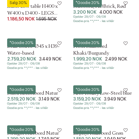
NINE
House Doctor
Salg 30%
*Goodie 20%
Inline Low table H400 x
Sidebord, HDBrick, Rød
3.200 NOK
4.000 NOK
W400 x D400 - LEGS
Gjelder 29/07 - 09/08
1.186,50 NOK
1.695 NOK
Stainless steel
Goodie-pris **/*** - les vilkår
Hay
Hübsch
*Goodie 20%
*Goodie 20%
Bella Coffee-Ø45 x H39-
Fresh Rullebord
Water-based
Khaki/Burgundy
2.759,20 NOK
3.449 NOK
1.999,20 NOK
2.499 NOK
Gjelder 29/07 - 09/08
Gjelder 29/07 - 09/08
Goodie-pris **/*** - les vilkår
Goodie-pris **/*** - les vilkår
Hübsch
Hay
*Goodie 20%
*Goodie 20%
Stack Konsolbord Natur
Arcs Trolley Low-Steel blue
2.519,20 NOK
3.149 NOK
3.159,20 NOK
3.949 NOK
Gjelder 29/07 - 09/08
Gjelder 29/07 - 09/08
Goodie-pris **/*** - les vilkår
Goodie-pris **/*** - les vilkår
Hübsch
Hübsch
*Goodie 20%
*Goodie 20%
Straight Sidebord Natur
Zephyr Rullebord Grøn