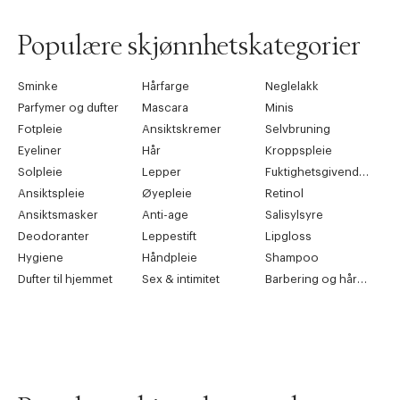
Populære skjønnhetskategorier
Sminke
Hårfarge
Neglelakk
Parfymer og dufter
Mascara
Minis
Fotpleie
Ansiktskremer
Selvbruning
Eyeliner
Hår
Kroppspleie
Solpleie
Lepper
Fuktighetsgivende pleie
Ansiktspleie
Øyepleie
Retinol
Ansiktsmasker
Anti-age
Salisylsyre
Deodoranter
Leppestift
Lipgloss
Hygiene
Håndpleie
Shampoo
Dufter til hjemmet
Sex & intimitet
Barbering og hårfjerning