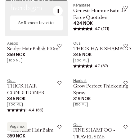
Kérastase
hverdagen
Genesis Homme Bain de
Force Quotiden
Se Romeos favoritter
424 NOK
4.7
(271)
Aesop
Ouai
Sculpt Hair Polish 100mL
THICK HAIR SHAMPOO
359 NOK
345 NOK
100 ML
300 ML
4.7
(87)
Ouai
Hairlust
THICK HAIR
Grow Perfect Thickening
CONDITIONER
Spray
345 NOK
319 NOK
300 ML
150 ML
4.4
(86)
Aesop
Ouai
Vegansk
Violet Leaf Hair Balm
FINE SHAMPOO -
359 NOK
TRAVEL SIZE