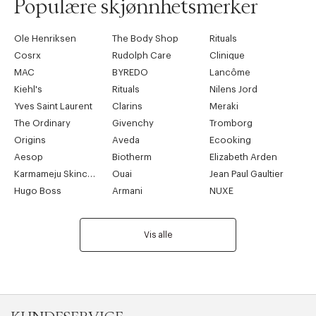
Populære skjønnhetsmerker
Ole Henriksen
The Body Shop
Rituals
Cosrx
Rudolph Care
Clinique
MAC
BYREDO
Lancôme
Kiehl's
Rituals
Nilens Jord
Yves Saint Laurent
Clarins
Meraki
The Ordinary
Givenchy
Tromborg
Origins
Aveda
Ecooking
Aesop
Biotherm
Elizabeth Arden
Karmameju Skincare
Ouai
Jean Paul Gaultier
Hugo Boss
Armani
NUXE
Vis alle