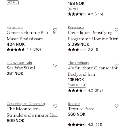
60 ML
198 NOK
89ml
4.2
(256)
Kérastase
Kérastase
Genesis Homme Bain De
Densifique Densifying
Masse Épaississant
Programme Homme 30x6
424 NOK
2.099 NOK
ml.
4.7
(310)
3.0
(1)
GB by Gun-Britt
The Ordinary
Sea Wax 50 ml.
4% Sulphate Cleanser for
281 NOK
Body and hair
135 NOK
240.00 ml
4.0
(912)
Copenhagen Grooming
Redken
The Moonroller -
Texture Paste
360 NOK
Stimulerende mikronåle
609 NOK
mod hårtab
4.3
(321)