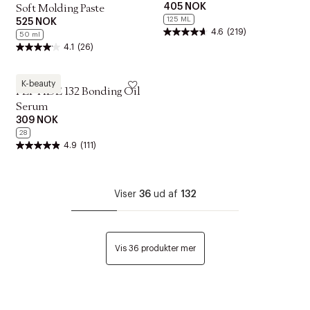
405 NOK
Soft Molding Paste
125 ML
525 NOK
4.6
(219)
50 ml
4.1
(26)
COSRX
K-beauty
PEPTIDE 132 Bonding Oil
Serum
309 NOK
28
4.9
(111)
Viser
36
ud af
132
Vis 36 produkter mer