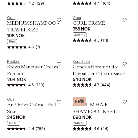
4.2
(129)
4.7
(464)
Ouai
Ouai
MEDIUM SHAMPOO -
CURL CRéME
355 NOK
TRAVEL SIZE
236 ML
198 NOK
4.5
(111)
89ml
4.9
(7)
Redken
Kérastase
Brews Maneuver Cream
Genesis Homme Cire
Pomade
D'épaisseur Texturisante
264 NOK
540 NOK
4.5
(120)
4.7
(444)
Ouai
Ouai
Refill
Anti Frizz Crème - Full
MEDIUM HAIR
Size
SHAMPOO - REFILL
345 NOK
690 NOK
BEAUTY SQUAD 2026
177 ML
946 ML
Hudpleie som en
4.4
(766)
4.6
(44)
naturlig del av