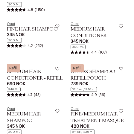
300 ML
4.8
(1150)
Ouai
Ouai
FINE HAIR SHAMPOO
MEDIUM HAIR
345 NOK
CONDITIONER
300 ML
345 NOK
4.2
(232)
300 ML
4.4
(107)
Ouai
Ouai
Refill
Refill
MEDIUM HAIR
DETOX SHAMPOO -
CONDITIONER - REFILL
REFILL POUCH
690 NOK
739 NOK
946 ML
32 fl oz / 946 ml
4.7
(43)
4.9
(36)
Ouai
Ouai
MEDIUM HAIR
FINE/MEDIUM HAIR
SHAMPOO
TREATMENT MASQUE
345 NOK
420 NOK
300 ML
8 fl oz / 236 ml