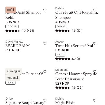
Kiehl's
Kiehl's
Refill
Amino Acid Shampoo
Olive Fruit Oil Nourishing
Refill
Shampoo
805 NOK
495 NOK
1000 ML
500 ML
4.3
(455)
4.6
(171)
David Mallett
Aesop
BEARD BALM
Tame Hair Serum 60mL
350 NOK
375 NOK
60 ML
5.0
(1)
ZENZ
Kérastase
Økologisk
Styling Paste Pure no 06
Genesis Homme Spray de
Vegansk
409 NOK
Force Épaississant
130 ml
527 NOK
4.6
(361)
Oribe
Kiehl's
Signature Rough Luxury
Magic Elixir