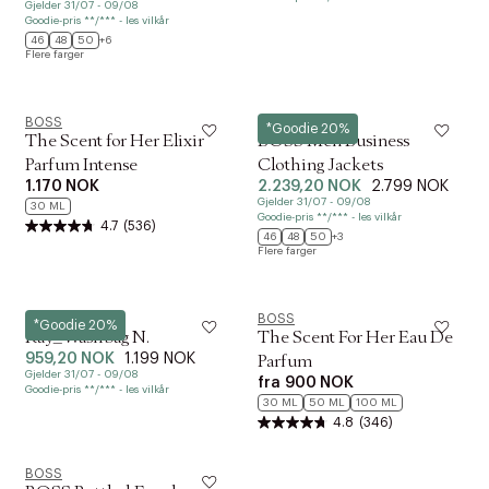
Gjelder 31/07 - 09/08
Goodie-pris **/*** - les vilkår
46
48
50
+6
Flere farger
BOSS
BOSS
*Goodie 20%
The Scent for Her Elixir
BOSS Men Business
Parfum Intense
Clothing Jackets
1.170 NOK
2.239,20 NOK
2.799 NOK
Gjelder 31/07 - 09/08
30 ML
Goodie-pris **/*** - les vilkår
4.7
(536)
46
48
50
+3
Flere farger
BOSS
BOSS
*Goodie 20%
Ray_Washbag N.
The Scent For Her Eau De
959,20 NOK
1.199 NOK
Parfum
Gjelder 31/07 - 09/08
fra
900 NOK
Goodie-pris **/*** - les vilkår
30 ML
50 ML
100 ML
4.8
(346)
BOSS