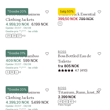
BOSS
BOSS
*Goodie 20%
Salg 50%
BOSS Men Business
Trunk 5 Pack Essential
399,50 NOK
799 NOK
Clothing Jackets
S
4.959,20 NOK
6.199 NOK
Gjelder 31/07 - 09/08
Goodie-pris **/*** - les vilkår
25
26
27
+13
BOSS
BOSS
*Goodie 31%
BoxerBr 3P Bamboo
Boss Bottled Eau de
409 NOK
599 NOK
Toilette
Gjelder 31/07 - 09/08
fra
805 NOK
Goodie-pris **/*** - les vilkår
4.7
(410)
S
M
L
+2
BOSS
BOSS
*Goodie 20%
BOSS Men Business
Titanium_Runn_knst_N
2.399 NOK
Clothing Jackets
41
42
43
+2
4.399,20 NOK
5.499 NOK
Flere farger
Gjelder 31/07 - 09/08
Goodie-pris **/*** - les vilkår