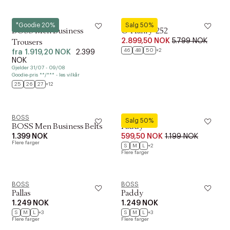
BOSS
BOSS
*Goodie 20%
Salg 50%
BOSS Men Business
C-Hanry-252
2.899,50 NOK
5.799 NOK
Trousers
46
48
50
+2
fra
1.919,20 NOK
2.399
NOK
Gjelder 31/07 - 09/08
Goodie-pris **/*** - les vilkår
25
26
27
+12
BOSS
BOSS
Salg 50%
BOSS Men Business Belts
Paddy
1.399 NOK
599,50 NOK
1.199 NOK
Flere farger
S
M
L
+2
Flere farger
BOSS
BOSS
Pallas
Paddy
1.249 NOK
1.249 NOK
S
M
L
+3
S
M
L
+3
Flere farger
Flere farger