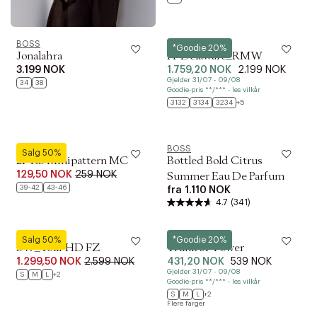
BOSS
BOSS
*Goodie 20%
Jonalahra
H-Delaware_RMW
3.199 NOK
1.759,20 NOK
2.199 NOK
Gjelder 31/07 - 09/08
34
38
Goodie-pris **/*** - les vilkår
3132
3134
3234
+5
BOSS
BOSS
Salg 50%
2P RS Minipattern MC
Bottled Bold Citrus
129,50 NOK
259 NOK
Summer Eau De Parfum
39-42
43-46
fra
1.110 NOK
4.7
(341)
BOSS
BOSS
Salg 50%
*Goodie 20%
SW_Tour HD FZ
Trunk 3P Power
1.299,50 NOK
2.599 NOK
431,20 NOK
539 NOK
Gjelder 31/07 - 09/08
S
M
L
+2
Goodie-pris **/*** - les vilkår
S
M
L
+2
Flere farger