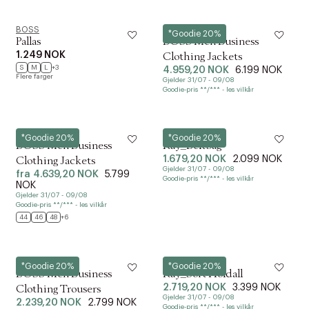
BOSS
BOSS
*Goodie 20%
Pallas
BOSS Men Business
1.249 NOK
Clothing Jackets
S
M
L
+3
4.959,20 NOK
6.199 NOK
Flere farger
Gjelder 31/07 - 09/08
Goodie-pris **/*** - les vilkår
BOSS
BOSS
*Goodie 20%
*Goodie 20%
BOSS Men Business
Ray_Beltbag
1.679,20 NOK
2.099 NOK
Clothing Jackets
Gjelder 31/07 - 09/08
fra
4.639,20 NOK
5.799
Goodie-pris **/*** - les vilkår
NOK
Gjelder 31/07 - 09/08
Goodie-pris **/*** - les vilkår
44
46
48
+6
BOSS
BOSS
*Goodie 20%
*Goodie 20%
BOSS Men Business
Ray_Soft Holdall
2.719,20 NOK
3.399 NOK
Clothing Trousers
Gjelder 31/07 - 09/08
2.239,20 NOK
2.799 NOK
Goodie-pris **/*** - les vilkår