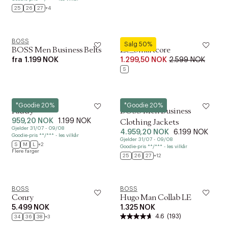
25
26
27
+4
BOSS
BOSS
Salg 50%
BOSS Men Business Belts
Ze_Smartcore
fra
1.199 NOK
1.299,50 NOK
2.599 NOK
S
BOSS
BOSS
*Goodie 20%
*Goodie 20%
Paddy
BOSS Men Business
959,20 NOK
1.199 NOK
Clothing Jackets
Gjelder 31/07 - 09/08
4.959,20 NOK
6.199 NOK
Goodie-pris **/*** - les vilkår
Gjelder 31/07 - 09/08
S
M
L
+2
Goodie-pris **/*** - les vilkår
Flere farger
25
26
27
+12
BOSS
BOSS
Conry
Hugo Man Collab LE
5.499 NOK
1.325 NOK
4.6
(193)
34
36
38
+3