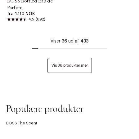
BOSS Bottled Eau de
Parfum
fra
1.110 NOK
4.5
(692)
Viser
36
ud af
433
Vis 36 produkter mer
Populære produkter
BOSS The Scent