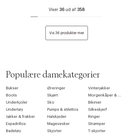
Viser
36
ud af
358
Vis 36 produkter mer
Populære damekategorier
Bukser
Øreringer
Vinterjakker
Boots
Skjørt
Morgenkåper & kimonoer
Underkjoler
Sko
Bikinier
Undertøy
Pumps & stilettos
Silkeskjerf
Jakker & frakker
Halskjeder
Ringer
Espadrillos
Magevesker
Strømper
Badetøy
Skjorter
T-skjorter