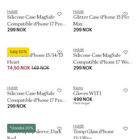
HoldIt
HoldIt
Silicone Case MagSafe
Glitter Case iPhone 15 Pro
Compatible iPhone 17 Pro
Max
299 NOK
299 NOK
Max Black
HoldIt
HoldIt
Salg 50%
Print Pack iPhone 15/14/13
Silicone Case MagSafe
Heart
Compatible iPhone 17 Wool
74,50 NOK
149 NOK
299 NOK
Gray
HoldIt
Rains
Silicone Case MagSafe
Gloves W1T1
499 NOK
Compatible iPhone 17 Pro
Flere farger
299 NOK
Max Pale Pink
Notem
HoldIt
*Goodie 30%
MIRA laptop sleeve, Dark
Temp Glass iPhone
Red
13/13Pro