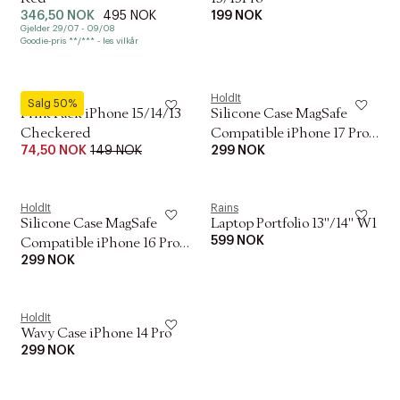
346,50 NOK
495 NOK
199 NOK
Gjelder 29/07 - 09/08
Goodie-pris **/*** - les vilkår
HoldIt
HoldIt
Salg 50%
Print Pack iPhone 15/14/13
Silicone Case MagSafe
Checkered
Compatible iPhone 17 Pro
74,50 NOK
149 NOK
299 NOK
Chocolate
HoldIt
Rains
Silicone Case MagSafe
Laptop Portfolio 13''/14'' W1
599 NOK
Compatible iPhone 16 Pro
299 NOK
Pale Pink
HoldIt
Wavy Case iPhone 14 Pro
299 NOK