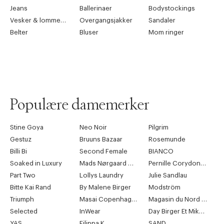
Jeans
Ballerinaer
Bodystockings
Vesker & lommebøker
Overgangsjakker
Sandaler
Belter
Bluser
Mom ringer
Populære damemerker
Stine Goya
Neo Noir
Pilgrim
Gestuz
Bruuns Bazaar
Rosemunde
Billi Bi
Second Female
BIANCO
Soaked in Luxury
Mads Nørgaard Copenhagen
Pernille Corydon Jewellery
Part Two
Lollys Laundry
Julie Sandlau
Bitte Kai Rand
By Malene Birger
Modström
Triumph
Masai Copenhagen
Magasin du Nord Collection
Selected
InWear
Day Birger Et Mikkelsen
YAS
Filippa K
SAND