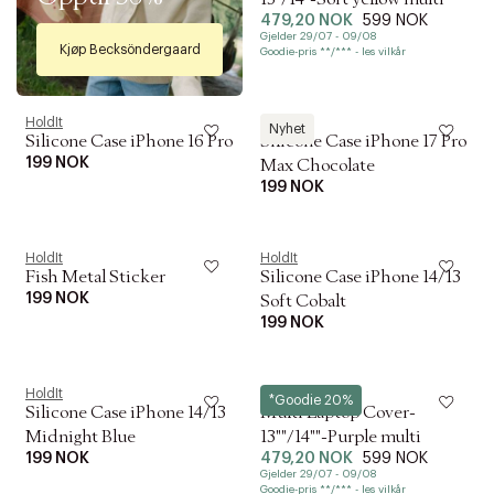
479,20 NOK
599 NOK
Gjelder 29/07 - 09/08
Kjøp Becksöndergaard
Goodie-pris **/*** - les vilkår
HoldIt
HoldIt
Nyhet
Silicone Case iPhone 16 Pro
Silicone Case iPhone 17 Pro
199 NOK
Max Chocolate
199 NOK
HoldIt
HoldIt
Fish Metal Sticker
Silicone Case iPhone 14/13
199 NOK
Soft Cobalt
199 NOK
HoldIt
Hay
*Goodie 20%
Silicone Case iPhone 14/13
Multi Laptop Cover-
Midnight Blue
13""/14""-Purple multi
199 NOK
479,20 NOK
599 NOK
Gjelder 29/07 - 09/08
Goodie-pris **/*** - les vilkår