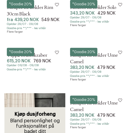
Zone
Zone
*Goodie 20%
*Goodie 20%
Skraper m. holder Rim
Skraber m. holder Solo
343,20 NOK
429 NOK
30cm Black
Gjelder 29/07 - 09/08
fra
439,20 NOK
549 NOK
Goodie-pris **/*** - les vilkår
Gjelder 29/07 - 09/08
Flere farger
Goodie-pris **/*** - les vilkår
Flere farger
Vipp
Zone
*Goodie 20%
*Goodie 20%
Vipp2 bruseskraber
Skraper m. holder Ume
615,20 NOK
769 NOK
Camel
Gjelder 06/08 - 09/08
383,20 NOK
479 NOK
Goodie-pris **/*** - les vilkår
Gjelder 29/07 - 09/08
Goodie-pris **/*** - les vilkår
Flere farger
Zone
*Goodie 20%
Skraper m. holder Ume
Camel
Kjøp dusjforheng
383,20 NOK
479 NOK
Gjelder 29/07 - 09/08
Bland personlighet og
Goodie-pris **/*** - les vilkår
funksjonalitet på
Flere farger
badet ditt