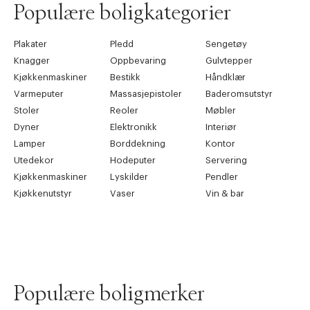
Populære boligkategorier
Plakater
Pledd
Sengetøy
Knagger
Oppbevaring
Gulvtepper
Kjøkkenmaskiner
Bestikk
Håndklær
Varmeputer
Massasjepistoler
Baderomsutstyr
Stoler
Reoler
Møbler
Dyner
Elektronikk
Interiør
Lamper
Borddekning
Kontor
Utedekor
Hodeputer
Servering
Kjøkkenmaskiner
Lyskilder
Pendler
Kjøkkenutstyr
Vaser
Vin & bar
Populære boligmerker