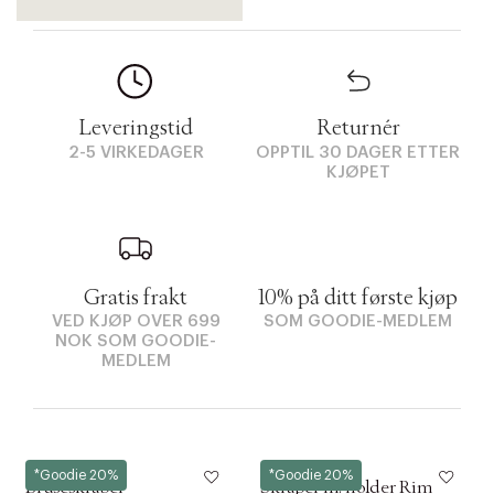
Leveringstid
Returnér
2-5 VIRKEDAGER
OPPTIL 30 DAGER ETTER
KJØPET
Gratis frakt
10% på ditt første kjøp
VED KJØP OVER 699
SOM GOODIE-MEDLEM
NOK SOM GOODIE-
MEDLEM
Eva Solo
Zone
*Goodie 20%
*Goodie 20%
Bruseskraber
Skraper m. holder Rim