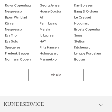
Royal Copenhagen
Georg Jensen
Kay Bojesen
Nespresso
House Doctor
Bang & Olufsen
Bjørn Wiinblad
Alfi
Le Creuset
Kähler
Ferm Living
Hoptimist
Nespresso
Meraki
Broste Copenhagen
Eva Trio
Ib Laursen
Sirius
Eva Solo
HAY
Stelton
Spiegelau
Fritz Hansen
Kitchenaid
Frederik Bagger
Holmegaard
Lyngby Porcelæn
Normann Copenhagen
Marimekko
Bodum
Vis alle
KUNDESERVICE