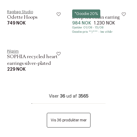
Ragbag Studio
Hultquist
*Goodie 20%
Odette Hoops
Deep sea chain earring
749 NOK
984 NOK
1.230 NOK
Gjelder 01/08 - 15/08
Goodie-pris **/*** - les vilkår
Pilgrim
SOPHIA recycled heart
earrings silver-plated
229 NOK
Viser
36
ud af
3565
Vis 36 produkter mer