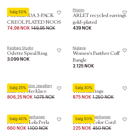
Pieces
Pilgrim
Salg 50%
PCBELINDA 3-PACK
ARLET recycled earrings
CREOL PLATED NOOS
gold-plated
74,98 NOK
149,95 NOK
439 NOK
Ragbag Studio
Nialaya
Odette Spiral Ring
Women's Panther Cuff
3.099 NOK
Bangle
2.125 NOK
Pernille Corydon Jewellery
Maanesten
Salg 25%
Salg 30%
Blue Sky Necklace
Trista Earrings
806,25 NOK
1.075 NOK
875 NOK
1.250 NOK
ENAMEL Copenhagen
ENAMEL Copenhagen
Salg 40%
Salg 50%
Necklace, Lola Perla
Bracelet, Color Cord
660 NOK
1.100 NOK
225 NOK
450 NOK