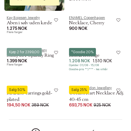
Kay Bojesen Jewelry
ENAMEL Copenhagen
Aben i sølv uden kæde
Necklace, Cherry
1.275 NOK
900 NOK
Flere farger
Camille Brinch Jewellery
Hultquist
Kjøp 2 for 2399,00
*Goodie 20%
Shiny BFF Sparkly Ring
Embla øreringe
1.399 NOK
1.208 NOK
1.510 NOK
Flere farger
Gjelder 01/08 - 15/08
Goodie-pris **/*** - les vilkår
Pilgrim
Pernille Corydon Jewellery
Salg 50%
Salg 25%
MARLO earrings gold-
Ocean Heart Necklace Adj.
plated
40-45 cm
194,50 NOK
389 NOK
693,75 NOK
925 NOK