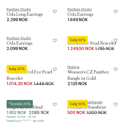
Ragbag Studio
Ragbag Studio
Oda Long Earrings
Oda Earrings
2.299 NOK
1.649 NOK
Ragbag Studio
Nialaya
Salg 30%
Oda Earrings
Rhodonite Stud Bracelet
2.099 NOK
1.249,50 NOK
1.785 NOK
Nialaya
Nialaya
Salg 30%
Women's Evil Eye Pearl
Women's CZ Panther
Bracelet
Bangle in Gold
1.014,30 NOK
1.449 NOK
2.125 NOK
Hultquist
ENAMEL Copenhagen
*Goodie 20%
Salg 50%
Magnolia armbånd
Necklace, Sunshine
1.652 NOK
2.065 NOK
500 NOK
1.000 NOK
Gjelder 01/08 - 15/08
Goodie-pris **/*** - les vilkår