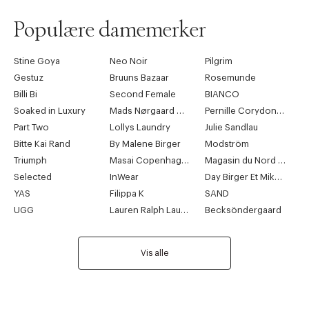
Populære damemerker
Stine Goya
Neo Noir
Pilgrim
Gestuz
Bruuns Bazaar
Rosemunde
Billi Bi
Second Female
BIANCO
Soaked in Luxury
Mads Nørgaard Copenhagen
Pernille Corydon Jewellery
Part Two
Lollys Laundry
Julie Sandlau
Bitte Kai Rand
By Malene Birger
Modström
Triumph
Masai Copenhagen
Magasin du Nord Collection
Selected
InWear
Day Birger Et Mikkelsen
YAS
Filippa K
SAND
UGG
Lauren Ralph Lauren
Becksöndergaard
Vis alle