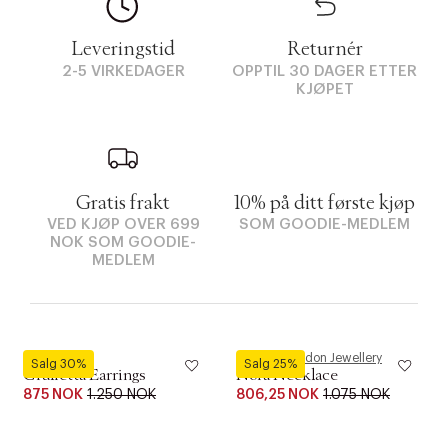
Leveringstid
Returnér
2-5 VIRKEDAGER
OPPTIL 30 DAGER ETTER
KJØPET
Gratis frakt
10% på ditt første kjøp
VED KJØP OVER 699
SOM GOODIE-MEDLEM
NOK SOM GOODIE-
MEDLEM
Maanesten
Pernille Corydon Jewellery
Salg 30%
Salg 25%
Giulietta Earrings
Nora Necklace
875 NOK
1.250 NOK
806,25 NOK
1.075 NOK