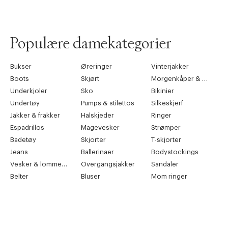
Populære damekategorier
Bukser
Øreringer
Vinterjakker
Boots
Skjørt
Morgenkåper & kimonoer
Underkjoler
Sko
Bikinier
Undertøy
Pumps & stilettos
Silkeskjerf
Jakker & frakker
Halskjeder
Ringer
Espadrillos
Magevesker
Strømper
Badetøy
Skjorter
T-skjorter
Jeans
Ballerinaer
Bodystockings
Vesker & lommebøker
Overgangsjakker
Sandaler
Belter
Bluser
Mom ringer