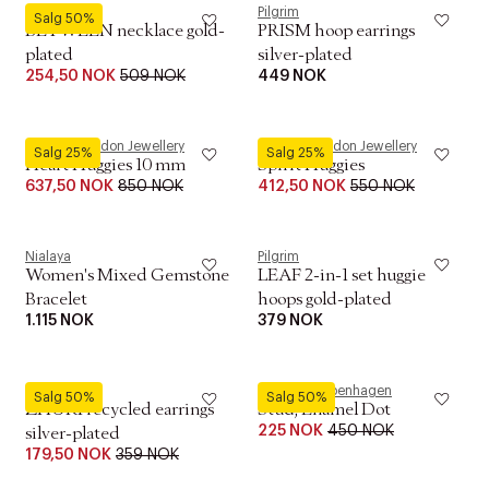
Pilgrim
Pilgrim
Salg 50%
BETWEEN necklace gold-
PRISM hoop earrings
plated
silver-plated
254,50 NOK
509 NOK
449 NOK
Pernille Corydon Jewellery
Pernille Corydon Jewellery
Salg 25%
Salg 25%
Heart Huggies 10 mm
Spirit Huggies
637,50 NOK
850 NOK
412,50 NOK
550 NOK
Nialaya
Pilgrim
Women's Mixed Gemstone
LEAF 2-in-1 set huggie
Bracelet
hoops gold-plated
1.115 NOK
379 NOK
Pilgrim
ENAMEL Copenhagen
Salg 50%
Salg 50%
ZHURI recycled earrings
Stud, Enamel Dot
225 NOK
450 NOK
silver-plated
179,50 NOK
359 NOK