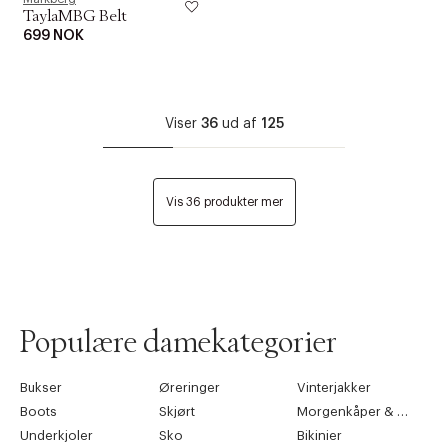
TaylaMBG Belt
699 NOK
Viser
36
ud af
125
Vis 36 produkter mer
Populære damekategorier
Bukser
Øreringer
Vinterjakker
Boots
Skjørt
Morgenkåper & kimonoer
Underkjoler
Sko
Bikinier