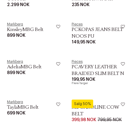
2.299 NOK
235 NOK
Markberg
Pieces
KinsleyMBG Belt
PCKOPAS JEANS BELT
899 NOK
NOOS PU
149,95 NOK
Markberg
Pieces
AdeliaMBG Belt
PCAVERY LEATHER
899 NOK
BRAIDED SLIM BELT N
199,95 NOK
Flere farger
Markberg
Selected
Salg 50%
TaylaMBG Belt
SLFCAROLINE COW
699 NOK
BELT
399,98 NOK
799,95 NOK