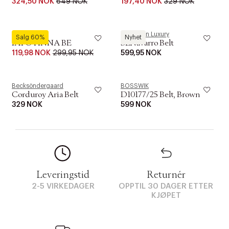
324,50 NOK
649 NOK
197,40 NOK
329 NOK
ICHI
Soaked in Luxury
Salg 60%
Nyhet
IATOTINNA BE
SLNavarro Belt
119,98 NOK
299,95 NOK
599,95 NOK
Becksöndergaard
BOSSWIK
Corduroy Aria Belt
D10177/25 Belt, Brown
329 NOK
599 NOK
Leveringstid
Returnér
2-5 VIRKEDAGER
OPPTIL 30 DAGER ETTER
KJØPET