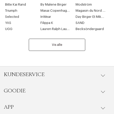
Bitte Kai Rand
By Malene Birger
Modström
Triumph
Masai Copenhagen
Magasin du Nord Collection
Selected
InWear
Day Birger Et Mikkelsen
YAS
Filippa K
SAND
UGG
Lauren Ralph Lauren
Becksöndergaard
Vis alle
KUNDESERVICE
GOODIE
Gå til kundeservice
Riktige informasjonskapsler
Lukk
Ordrestatus
APP
Goodie fordelsunivers