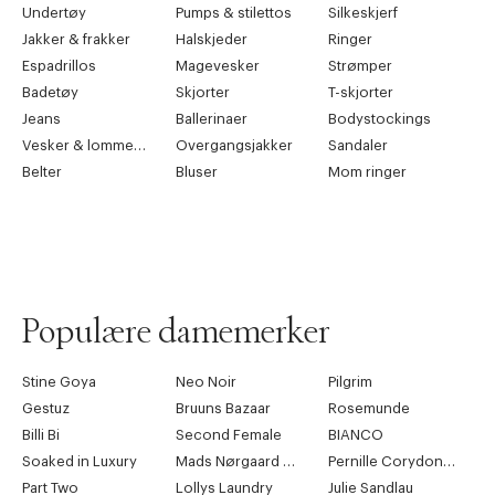
Undertøy
Pumps & stilettos
Silkeskjerf
Jakker & frakker
Halskjeder
Ringer
Espadrillos
Magevesker
Strømper
Badetøy
Skjorter
T-skjorter
Jeans
Ballerinaer
Bodystockings
Vesker & lommebøker
Overgangsjakker
Sandaler
Belter
Bluser
Mom ringer
Populære damemerker
Stine Goya
Neo Noir
Pilgrim
Gestuz
Bruuns Bazaar
Rosemunde
Billi Bi
Second Female
BIANCO
Soaked in Luxury
Mads Nørgaard Copenhagen
Pernille Corydon Jewellery
Part Two
Lollys Laundry
Julie Sandlau