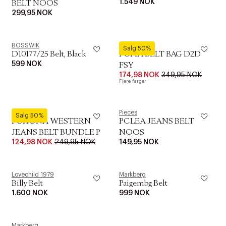
1.549 NOK
BELT NOOS
299,95 NOK
BOSSWIK
Pieces
Salg 50%
D10177/25 Belt, Black
PCFIA BELT BAG D2D
599 NOK
FSY
174,98 NOK
349,95 NOK
Flere farger
Pieces
Pieces
Salg 50%
PCJIONA WESTERN
PCLEA JEANS BELT
JEANS BELT BUNDLE P
NOOS
124,98 NOK
249,95 NOK
149,95 NOK
Lovechild 1979
Markberg
Billy Belt
Paigembg Belt
1.600 NOK
999 NOK
Markberg