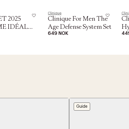
Clinique
Clin
T 2025
Clinique For Men The
Cl
E IDÉAL
Age Defense System Set
Hy
649 NOK
44
ml +
R GEL
Guide
r at kunne se