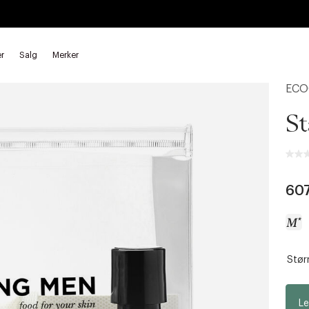
r
Salg
Merker
ECO
St
60
Størr
a
c
c
Le