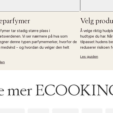
jeparfymer
Velg produ
fymer tar stadig større plass i
Å velge riktig hudp
etsverdenen. Vi ser nærmere på hva som
hudtype du har. Nå
egner denne typen parfymemerker, hvorfor de
tilpasset hudens be
t medvind – og hvordan du velger den helt
reduserer risikoen fo
Les guiden
den
 se mer ECOOKIN