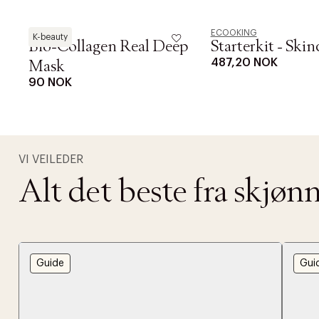
Biodance
ECOOKING
K-beauty
Bio-Collagen Real Deep
Starterkit - Skin
487,20 NOK
Mask
90 NOK
VI VEILEDER
Alt det beste fra skjø
DESSVERRE K
LA OSS VISE
Guide
Gui
Gratis f
TILFØY NYTT
Øv vi kan desvæ
Levering