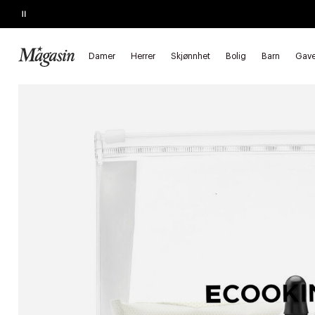
Pause
SLUTTER I KVELD
Kjøp 2, spar 20%
på hårprodukter
Damer
Herrer
Skjønnhet
Bolig
Barn
Gave
Forside
Skjønnhet
Herre
Sett til Herre