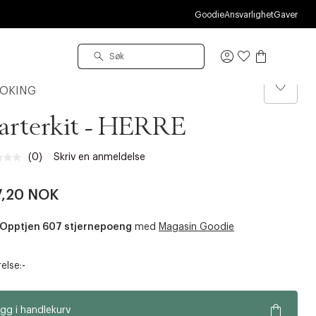
S
Goodie
Ansvarlighet
Gaver
Logg
inn
OKING
arterkit - HERRE
(0)
Skriv en anmeldelse
Ingen
vurdering.
Samme
7,20 NOK
sidelenke.
Opptjen 607 stjernepoeng
med
Magasin Goodie
else:
-
gg i handlekurv