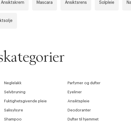
Ansiktskrem
Mascara
Ansiktsrens
Solpleie
N
ktsolje
kategorier
Neglelakk
Parfymer og dufter
Selvbruning
Eyeliner
Fuktighetsgivende pleie
Ansiktspleie
Salisylsyre
Deodoranter
Shampoo
Dufter til hjemmet