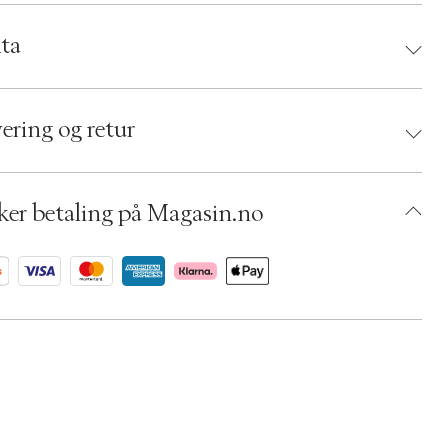
randør:
ta
d:
ECOOKING
 5712350504002
ering og retur
umbers: 04994223
 S00425550
ADGM41-0008
ker betaling på Magasin.no