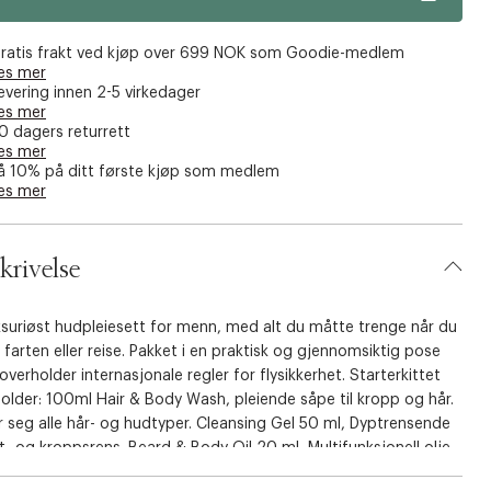
ratis frakt ved kjøp over 699 NOK som Goodie-medlem
es mer
evering innen 2-5 virkedager
es mer
0 dagers returrett
es mer
å 10% på ditt første kjøp som medlem
es mer
krivelse
ksuriøst hudpleiesett for menn, med alt du måtte trenge når du
 farten eller reise. Pakket i en praktisk og gjennomsiktig pose
verholder internasjonale regler for flysikkerhet. Starterkittet
older: 100ml Hair & Body Wash, pleiende såpe til kropp og hår.
 seg alle hår- og hudtyper. Cleansing Gel 50 ml, Dyptrensende
t- og kroppsrens. Beard & Body Oil 20 ml, Multifunksjonell olje,
rukes til bla.a. barebering, kroppsolje og skjeggolje. Face