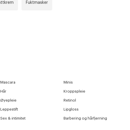
attkrem
Fuktmasker
Mascara
Minis
Hår
Kroppspleie
Øyepleie
Retinol
Leppestift
Lipgloss
Sex & intimitet
Barbering og hårfjerning