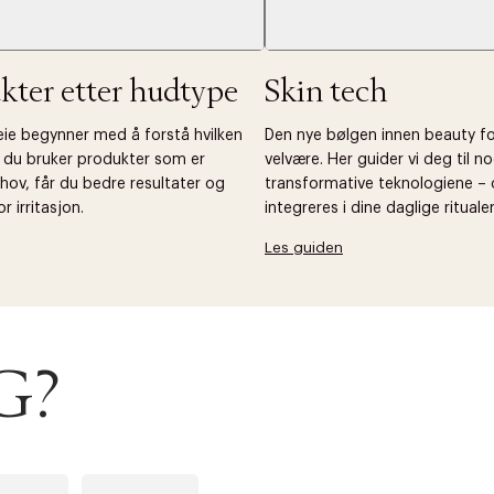
kter etter hudtype
Skin tech
leie begynner med å forstå hvilken
Den nye bølgen innen beauty f
r du bruker produkter som er
velvære. Her guider vi deg til 
hov, får du bedre resultater og
transformative teknologiene –
r irritasjon.
integreres i dine daglige ritualer
Les guiden
G?