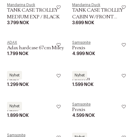
Mandarina Duck
Mandarina Duck
TANK CASE TROLLEY
TANK CASE TROLLEY
MEDIUM EXP / BLACK
CABIN W/FRONT
3.799 NOK
3.699 NOK
POCKET / BLACK
ADAX
Samsonite
Adax hardcase 67cm Miley
Proxis
1.799 NOK
4.999 NOK
Airbox
EPIC
Nyhet
Nyhet
AZ26
Anthem
1.299 NOK
1.599 NOK
Airbox
Samsonite
Nyhet
AZ18
Proxis
1.899 NOK
4.599 NOK
Samsonite
EPIC