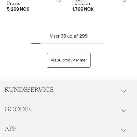
Nyhet
Proxis
Anthem
5.299 NOK
1.799 NOK
Viser
36
ud af
299
Vis 36 produkter mer
KUNDESERVICE
GOODIE
Gå til kundeservice
Ordrestatus
APP
Goodie fordelsunivers