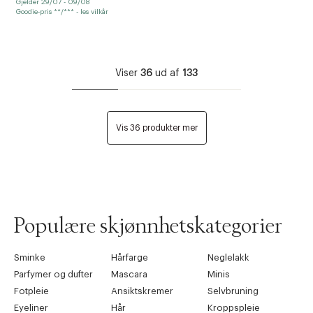
Gjelder 29/07 - 09/08
Goodie-pris **/*** - les vilkår
Viser
36
ud af
133
Vis 36 produkter mer
Populære skjønnhetskategorier
Sminke
Hårfarge
Neglelakk
Parfymer og dufter
Mascara
Minis
Fotpleie
Ansiktskremer
Selvbruning
Eyeliner
Hår
Kroppspleie