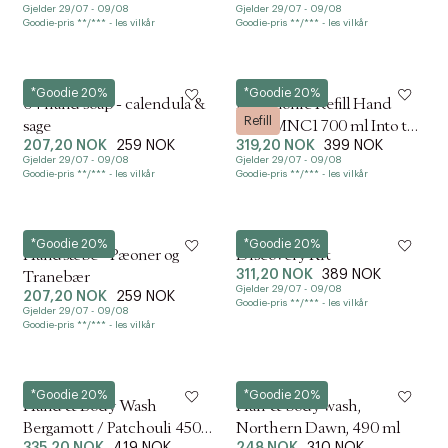
Gjelder 29/07 - 09/08
Gjelder 29/07 - 09/08
Goodie-pris **/*** - les vilkår
Goodie-pris **/*** - les vilkår
Humdakin
&Tradition
*Goodie 20%
*Goodie 20%
04 hand soap - calendula &
Mnemonic Refill Hand
Refill
sage
Soap MNC1 700 ml Into the
207,20 NOK
259 NOK
319,20 NOK
399 NOK
Moor
Gjelder 29/07 - 09/08
Gjelder 29/07 - 09/08
Goodie-pris **/*** - les vilkår
Goodie-pris **/*** - les vilkår
Humdakin
L:a Bruket
*Goodie 20%
*Goodie 20%
Håndsæbe - Pæoner og
Discovery Kit
311,20 NOK
389 NOK
Tranebær
Gjelder 29/07 - 09/08
207,20 NOK
259 NOK
Goodie-pris **/*** - les vilkår
Gjelder 29/07 - 09/08
Goodie-pris **/*** - les vilkår
L:a Bruket
Meraki
*Goodie 20%
*Goodie 20%
Hand & Body Wash
Hair & body wash,
Bergamott / Patchouli 450
Northern Dawn, 490 ml