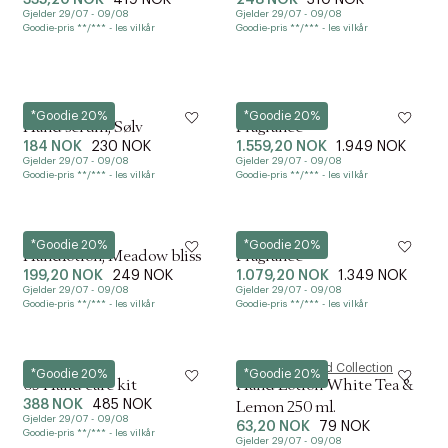
335,20 NOK
419 NOK
248 NOK
310 NOK
ml.
Gjelder 29/07 - 09/08
Gjelder 29/07 - 09/08
Goodie-pris **/*** - les vilkår
Goodie-pris **/*** - les vilkår
Meraki
L:a Bruket
*Goodie 20%
*Goodie 20%
Hand serum, Sølv
Fragrance
184 NOK
230 NOK
1.559,20 NOK
1.949 NOK
Gjelder 29/07 - 09/08
Gjelder 29/07 - 09/08
Goodie-pris **/*** - les vilkår
Goodie-pris **/*** - les vilkår
Meraki
L:a Bruket
*Goodie 20%
*Goodie 20%
Håndlotion, Meadow bliss
Fragrance
199,20 NOK
249 NOK
1.079,20 NOK
1.349 NOK
Gjelder 29/07 - 09/08
Gjelder 29/07 - 09/08
Goodie-pris **/*** - les vilkår
Goodie-pris **/*** - les vilkår
Humdakin
Magasin du Nord Collection
*Goodie 20%
*Goodie 20%
03 Hand care kit
Hand Lotion White Tea &
388 NOK
485 NOK
Lemon 250 ml.
Gjelder 29/07 - 09/08
63,20 NOK
79 NOK
Goodie-pris **/*** - les vilkår
Gjelder 29/07 - 09/08