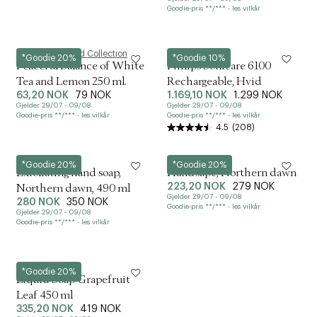
Goodie-pris **/*** - les vilkår
Magasin du Nord Collection
Philips
*Goodie 20%
*Goodie 10%
Peaceful Balance of White
Philips Sonicare 6100
Tea and Lemon 250 ml.
Rechargeable, Hvid
63,20 NOK
79 NOK
1.169,10 NOK
1.299 NOK
Gjelder 29/07 - 09/08
Gjelder 29/07 - 09/08
Goodie-pris **/*** - les vilkår
Goodie-pris **/*** - les vilkår
4.5
(208)
Meraki
Meraki
*Goodie 20%
*Goodie 20%
Exfoliating hand soap,
Håndsåpe, Northern dawn
223,20 NOK
279 NOK
Northern dawn, 490 ml
Gjelder 29/07 - 09/08
280 NOK
350 NOK
Goodie-pris **/*** - les vilkår
Gjelder 29/07 - 09/08
Goodie-pris **/*** - les vilkår
L:a Bruket
*Goodie 20%
Liquid Soap Grapefruit
Leaf 450 ml
335,20 NOK
419 NOK