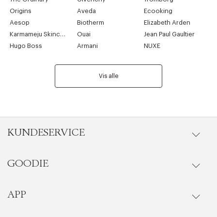
Origins
Aveda
Ecooking
Aesop
Biotherm
Elizabeth Arden
Karmameju Skincare
Ouai
Jean Paul Gaultier
Hugo Boss
Armani
NUXE
Vis alle
KUNDESERVICE
GOODIE
Gå til kundeservice
Riktige informasjonskapsler
Lukk
Ordrestatus
APP
Goodie fordelsunivers