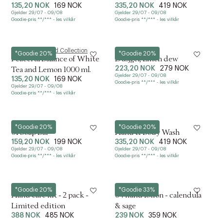
135,20 NOK
169 NOK
335,20 NOK
419 NOK
Gjelder 29/07 - 09/08
Gjelder 29/07 - 09/08
Goodie-pris **/*** - les vilkår
Goodie-pris **/*** - les vilkår
Magasin du Nord Collection
Meraki
*Goodie 20%
*Goodie 20%
Peaceful Balance of White
Dusjgel, Linen dew
223,20 NOK
279 NOK
Tea and Lemon 1000 ml.
Gjelder 29/07 - 09/08
135,20 NOK
169 NOK
Goodie-pris **/*** - les vilkår
Gjelder 29/07 - 09/08
Goodie-pris **/*** - les vilkår
Humdakin
L:a Bruket
*Goodie 20%
*Goodie 20%
01 Soap Bar
Hand & Body Wash
159,20 NOK
199 NOK
335,20 NOK
419 NOK
Gjelder 29/07 - 09/08
Gjelder 29/07 - 09/08
Goodie-pris **/*** - les vilkår
Goodie-pris **/*** - les vilkår
Humdakin
Humdakin
*Goodie 20%
*Goodie 33%
Hand care kit - 2 pack -
04 hand lotion - calendula
Limited edition
& sage
388 NOK
485 NOK
239 NOK
359 NOK