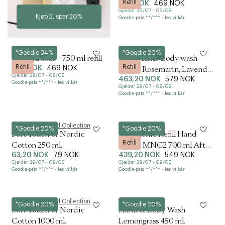
Refill
309 NOK
469 NOK
Gjelder 29/07 - 09/08
Kjøp 2, spar 20%
Goodie-pris **/*** - les vilkår
Humdakin
L:a Bruket
*Goodie 34%
*Goodie 20%
02 hand soap - 750 ml refill
Refill Hand/Body wash
Refill
Refill
309 NOK
469 NOK
Salvie, Rosemarin, Lavendel
Gjelder 29/07 - 09/08
463,20 NOK
579 NOK
1000 ml
Goodie-pris **/*** - les vilkår
Gjelder 29/07 - 09/08
Goodie-pris **/*** - les vilkår
Magasin du Nord Collection
&Tradition
*Goodie 20%
*Goodie 20%
Soft Touch of Nordic
Mnemonic Refill Hand
Refill
Cotton 250 ml.
Lotion MNC2 700 ml After
63,20 NOK
79 NOK
439,20 NOK
549 NOK
the Rain
Gjelder 29/07 - 09/08
Gjelder 29/07 - 09/08
Goodie-pris **/*** - les vilkår
Goodie-pris **/*** - les vilkår
Magasin du Nord Collection
L:a Bruket
*Goodie 20%
*Goodie 20%
Soft Touch of Nordic
Hand & Body Wash
Cotton 1000 ml.
Lemongrass 450 ml.