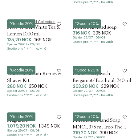
Goodie-pris **/*** - les vilkår
Magasin du Nord Collection
Humdakin
*Goodie 20%
*Goodie 20%
Shower Gel White Tea &
Anti smell hand soap
316 NOK
395 NOK
Lemon 1000 ml.
Gjelder 29/07 - 09/08
135,20 NOK
169 NOK
Goodie-pris **/*** - les vilkår
Gjelder 29/07 - 09/08
Goodie-pris **/*** - les vilkår
WAHL
L:a Bruket
*Goodie 20%
*Goodie 20%
Wahl Facial Hair Remover
Hand- Body wash
Shaver Kit
Bergamot/ Patchouli 240 ml
280 NOK
350 NOK
263,20 NOK
329 NOK
Gjelder 29/07 - 09/08
Gjelder 29/07 - 09/08
Goodie-pris **/*** - les vilkår
Goodie-pris **/*** - les vilkår
L:a Bruket
&Tradition
*Goodie 20%
*Goodie 20%
Fragrance
Mnemonic Hand Soap
1.079,20 NOK
1.349 NOK
MNC1, 375 ml, Into The
Gjelder 29/07 - 09/08
319,20 NOK
399 NOK
Moor
Goodie-pris **/*** - les vilkår
Gjelder 29/07 - 09/08