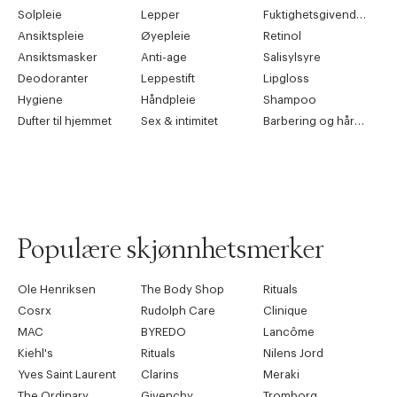
Solpleie
Lepper
Fuktighetsgivende pleie
Ansiktspleie
Øyepleie
Retinol
Ansiktsmasker
Anti-age
Salisylsyre
Deodoranter
Leppestift
Lipgloss
Hygiene
Håndpleie
Shampoo
Dufter til hjemmet
Sex & intimitet
Barbering og hårfjerning
Populære skjønnhetsmerker
Ole Henriksen
The Body Shop
Rituals
Cosrx
Rudolph Care
Clinique
MAC
BYREDO
Lancôme
Kiehl's
Rituals
Nilens Jord
Yves Saint Laurent
Clarins
Meraki
The Ordinary
Givenchy
Tromborg