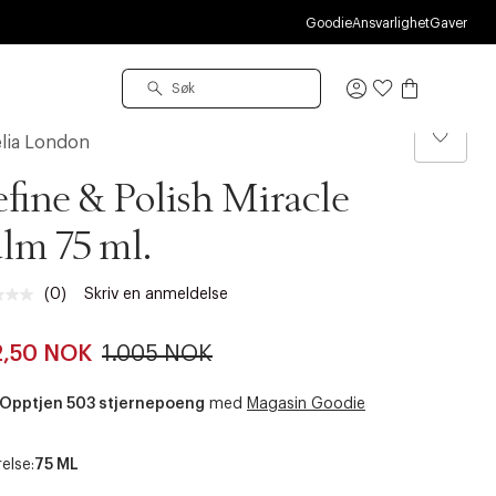
S
Goodie
Ansvarlighet
Gaver
Logg
inn
lia London
fine & Polish Miracle
lm 75 ml.
(0)
Skriv en anmeldelse
Ingen
vurdering.
Samme
2,50 NOK
1.005 NOK
sidelenke.
Opptjen 503 stjernepoeng
med
Magasin Goodie
else:
75 ML