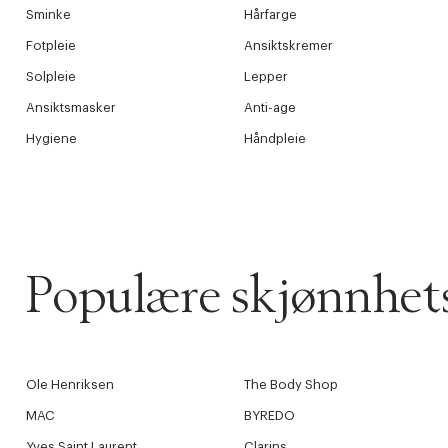
Sminke
Hårfarge
Fotpleie
Ansiktskremer
Solpleie
Lepper
Ansiktsmasker
Anti-age
Hygiene
Håndpleie
Populære skjønnhet
Ole Henriksen
The Body Shop
MAC
BYREDO
Yves Saint Laurent
Clarins