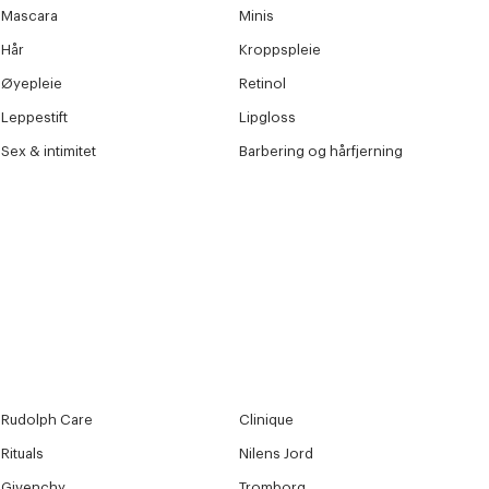
Mascara
Minis
Hår
Kroppspleie
Øyepleie
Retinol
Leppestift
Lipgloss
Sex & intimitet
Barbering og hårfjerning
Rudolph Care
Clinique
Rituals
Nilens Jord
Givenchy
Tromborg