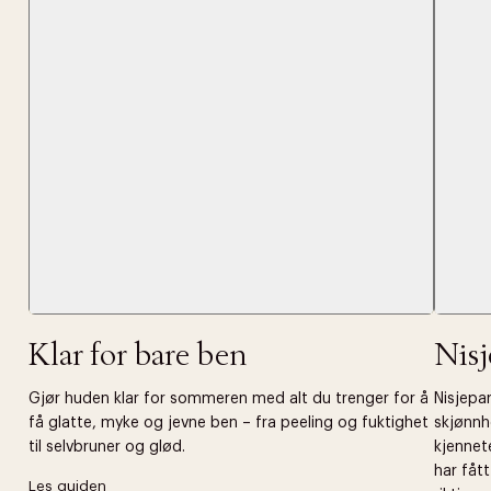
Forrige
videoen.
30 dager
Få 10% p
Klar for bare ben
Nis
Gjør huden klar for sommeren med alt du trenger for å
Nisjepar
få glatte, myke og jevne ben – fra peeling og fuktighet
skjønnh
til selvbruner og glød.
kjennet
har fåt
Les guiden