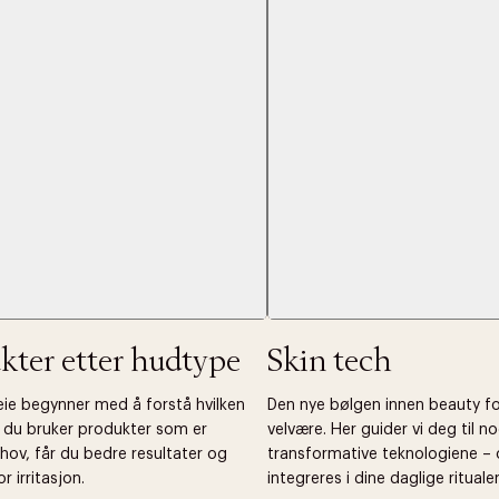
Neste
kter etter hudtype
Skin tech
leie begynner med å forstå hvilken
Den nye bølgen innen beauty f
r du bruker produkter som er
velvære. Her guider vi deg til 
hov, får du bedre resultater og
transformative teknologiene –
r irritasjon.
integreres i dine daglige ritualer