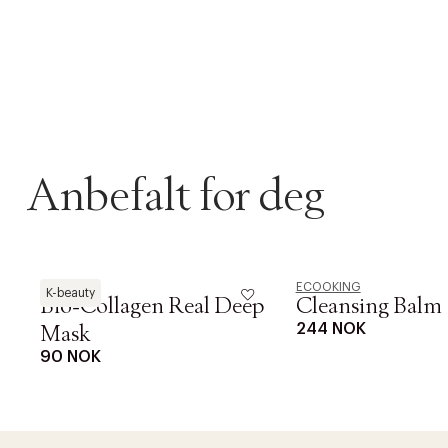
Anbefalt for deg
Biodance
ECOOKING
K-beauty
Bio-Collagen Real Deep
Cleansing Balm
244 NOK
Mask
90 NOK