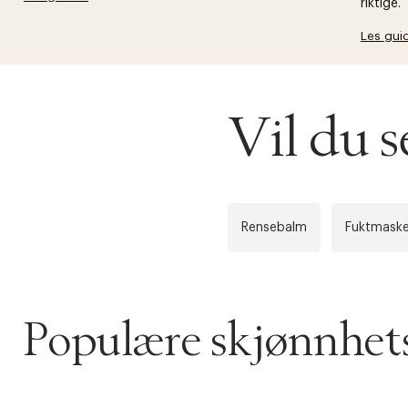
riktige.
Les gui
Vil du 
Rensebalm
Fuktmaske
Populære skjønnhets