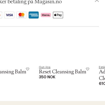
ker betaling på Magasin.no
Gun Ana
Esté
eansing Balm
Reset Cleansing Balm
Ad
350 NOK
Cl
61