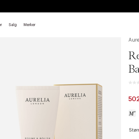
r
Salg
Merker
Rensebalm
Aure
Re
Ba
50
Størr
a