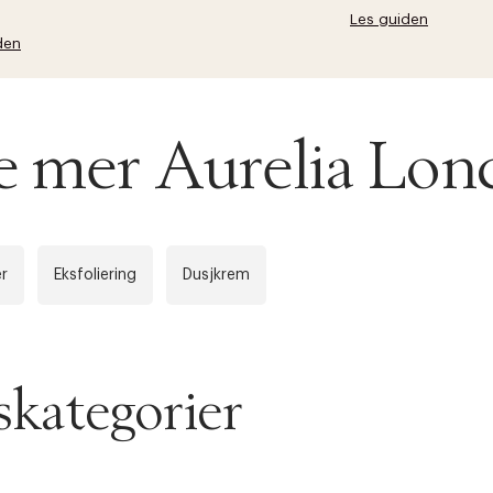
Les guiden
den
se mer Aurelia Lo
r
Eksfoliering
Dusjkrem
kategorier