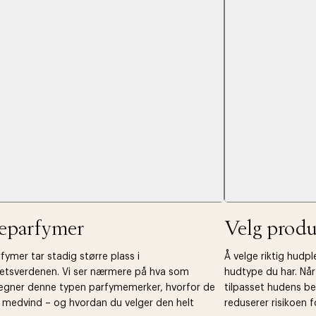
s returrett
Riktige informasjonskapsler
Lukk
å ditt første kjøp som medlem
jeparfymer
Velg produ
fymer tar stadig større plass i
Å velge riktig hudp
etsverdenen. Vi ser nærmere på hva som
hudtype du har. Nå
egner denne typen parfymemerker, hvorfor de
tilpasset hudens be
t medvind – og hvordan du velger den helt
reduserer risikoen fo