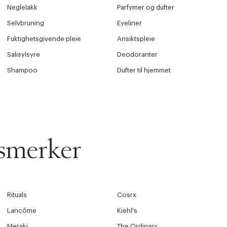
Neglelakk
Parfymer og dufter
Selvbruning
Eyeliner
Fuktighetsgivende pleie
Ansiktspleie
Salisylsyre
Deodoranter
Shampoo
Dufter til hjemmet
smerker
Rituals
Cosrx
Lancôme
Kiehl's
Meraki
The Ordinary