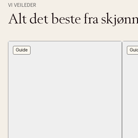
VI VEILEDER
Alt det beste fra skjø
Guide
Gui
DESSVERRE K
LA OSS VISE
Gratis f
TILFØY NYTT
Øv vi kan desvæ
Levering