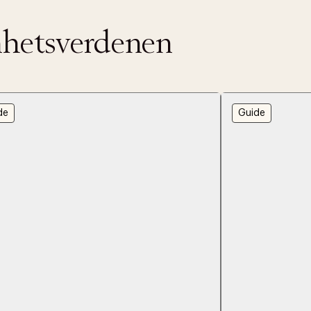
nnhetsverdenen
de
Guide
AN IKKE PRODUKTET BLI FUNNET
 VIDEOEN
rakt over 699 NOK for Goodie-medlemmer
 ØNSKE
rre ikke vise dig denne video. Tillad statistiske cookies fo
 innen 2-5 virkedager.