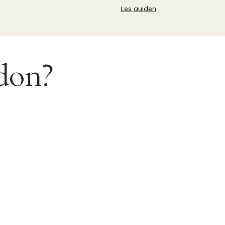
Les guiden
ndon?