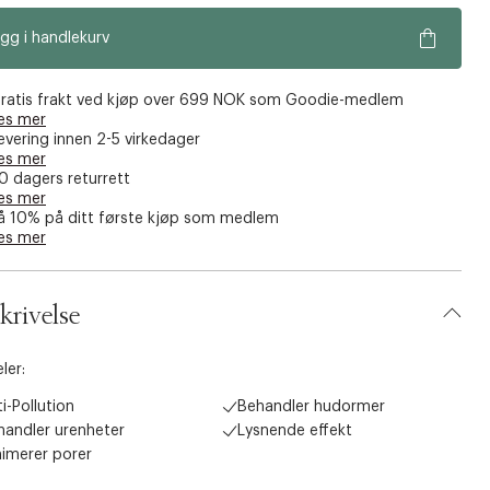
gg i handlekurv
ratis frakt ved kjøp over 699 NOK som Goodie-medlem
es mer
evering innen 2-5 virkedager
es mer
0 dagers returrett
es mer
å 10% på ditt første kjøp som medlem
es mer
krivelse
ler:
i-Pollution
Behandler hudormer
handler urenheter
Lysnende effekt
nimerer porer