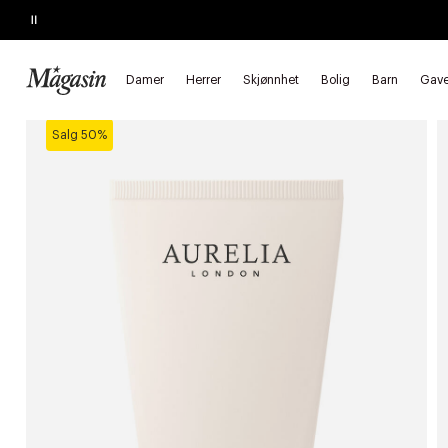
Pause
SLUTTER I KVELD
Kjøp 2, spar 20%
på hårprodukter
Damer
Herrer
Skjønnhet
Bolig
Barn
Gave
Forside
Skjønnhet
Hudpleie
Ansiktspleie
Ansiktsrens
Salg 50%