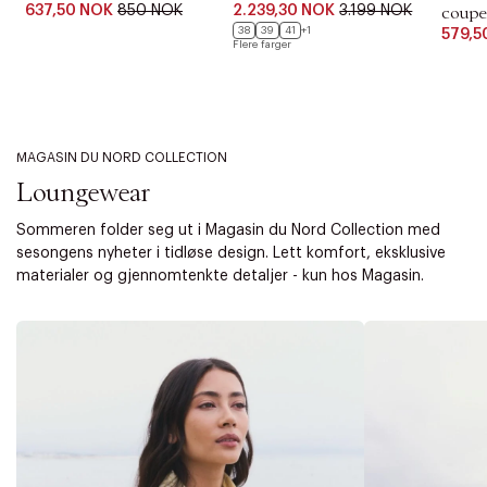
637,50 NOK
850 NOK
2.239,30 NOK
3.199 NOK
coupe
38
39
41
+1
579,5
Flere farger
MAGASIN DU NORD COLLECTION
Loungewear
Sommeren folder seg ut i Magasin du Nord Collection med
sesongens nyheter i tidløse design. Lett komfort, eksklusive
materialer og gjennomtenkte detaljer - kun hos Magasin.