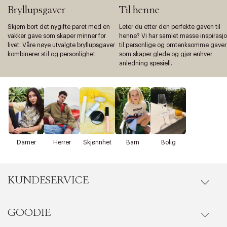
Bryllupsgaver
Til henne
Skjem bort det nygifte paret med en
Leter du etter den perfekte gaven til
vakker gave som skaper minner for
henne? Vi har samlet masse inspirasj
livet. Våre nøye utvalgte bryllupsgaver
til personlige og omtenksomme gaver
kombinerer stil og personlighet.
som skaper glede og gjør enhver
anledning spesiell.
Damer
Herrer
Skjønnhet
Barn
Bolig
KUNDESERVICE
GOODIE
Gå til kundeservice