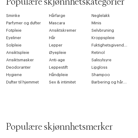
Populære skjønnhetskategorier
Sminke
Hårfarge
Neglelakk
Parfymer og dufter
Mascara
Minis
Fotpleie
Ansiktskremer
Selvbruning
Eyeliner
Hår
Kroppspleie
Solpleie
Lepper
Fuktighetsgivende pleie
Ansiktspleie
Øyepleie
Retinol
Ansiktsmasker
Anti-age
Salisylsyre
Deodoranter
Leppestift
Lipgloss
Hygiene
Håndpleie
Shampoo
Dufter til hjemmet
Sex & intimitet
Barbering og hårfjerning
Populære skjønnhetsmerker