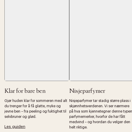
Forrige
Ne
Klar for bare ben
Nisjeparfymer
Gjør huden klar for sommeren med alt
Nisjeparfymer tar stadig større plass i
du trenger for å få glatte, myke og
skjønnhetsverdenen. Vi ser nærmere
jevne ben – fra peeling og fuktighet til
på hva som kjennetegner denne type
selvbruner og glød.
parfymemerker, hvorfor de har fått
medvind – og hvordan du velger den
Les guiden
helt riktige.