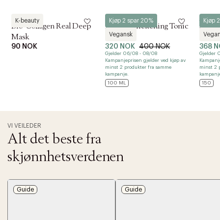
Biodance
Aveda
Aveda
K-beauty
Kjøp 2 spar 20%
Kjøp 
Bio-Collagen Real Deep
Aveda Thickening Tonic
Smoot
Vegansk
Vega
Mask
100 ml
Styli
90 NOK
320 NOK
400 NOK
368 
Gjelder 06/08 - 08/08
Gjelder 
Kampanjeprisen gjelder ved kjøp av
Kampanje
minst 2 produkter fra samme
minst 2 
kampanje.
kampanj
100 ML
150
VI VEILEDER
Alt det beste fra
skjønnhetsverdenen
Guide
Guide