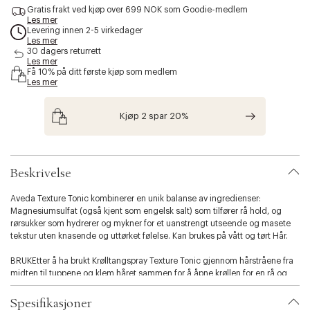
c
Gratis frakt ved kjøp over 699 NOK som Goodie-medlem
e
Les mer
Levering innen 2-5 virkedager
s
Les mer
s
30 dagers returrett
i
Les mer
b
Få 10% på ditt første kjøp som medlem
i
Les mer
l
i
Kjøp 2 spar 20%
t
y
.
v
a
Beskrivelse
r
i
Aveda Texture Tonic kombinerer en unik balanse av ingredienser:
a
Magnesiumsulfat (også kjent som engelsk salt) som tilfører rå hold, og
t
rørsukker som hydrerer og mykner for et uanstrengt utseende og masete
i
tekstur uten knasende og uttørket følelse. Kan brukes på vått og tørt Hår.
o
n
BRUKEtter å ha brukt Krølltangspray Texture Tonic gjennom hårstråene fra
.
midten til tuppene og klem håret sammen for å åpne krøllen for en rå og
s
naturlig vaklende tekstur.
e
Start alltid med en mindre mengde produkt og legg til senere, da du
Spesifikasjoner
l