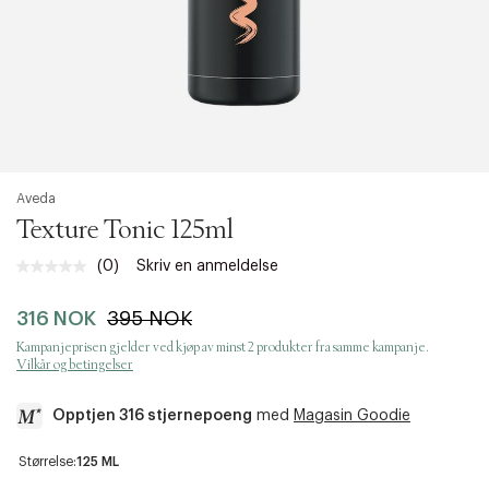
Aveda
Texture Tonic 125ml
(0)
Skriv en anmeldelse
Ingen
vurdering.
Samme
316 NOK
395 NOK
sidelenke.
Kampanjeprisen gjelder ved kjøp av minst 2 produkter fra samme kampanje.
Vilkår og betingelser
Opptjen 316 stjernepoeng
med
Magasin Goodie
a
Størrelse:
125 ML
c