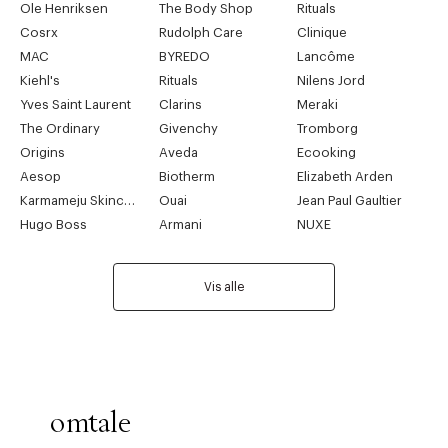
Ole Henriksen
The Body Shop
Rituals
Cosrx
Rudolph Care
Clinique
MAC
BYREDO
Lancôme
Kiehl's
Rituals
Nilens Jord
Yves Saint Laurent
Clarins
Meraki
The Ordinary
Givenchy
Tromborg
Origins
Aveda
Ecooking
Aesop
Biotherm
Elizabeth Arden
Karmameju Skincare
Ouai
Jean Paul Gaultier
Hugo Boss
Armani
NUXE
Vis alle