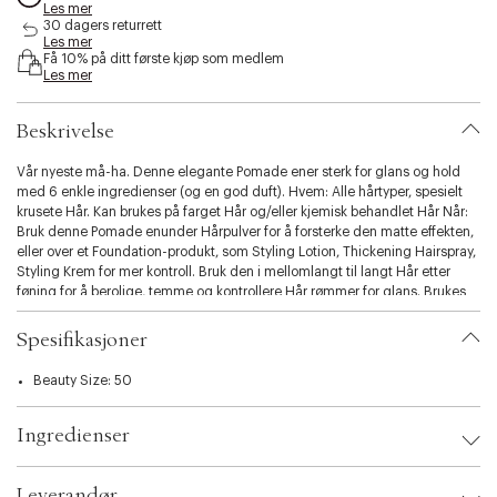
Les mer
s
30 dagers returrett
i
Les mer
b
Få 10% på ditt første kjøp som medlem
i
Les mer
l
i
Beskrivelse
t
y
Vår nyeste må-ha. Denne elegante Pomade ener sterk for glans og hold
.
med 6 enkle ingredienser (og en god duft). Hvem: Alle hårtyper, spesielt
v
krusete Hår. Kan brukes på farget Hår og/eller kjemisk behandlet Hår Når:
a
Bruk denne Pomade enunder Hårpulver for å forsterke den matte effekten,
r
eller over et Foundation-produkt, som Styling Lotion, Thickening Hairspray,
i
Styling Krem for mer kontroll. Bruk den i mellomlangt til langt Hår etter
a
føning for å berolige, temme og kontrollere Hår rømmer for glans. Brukes
t
på kort Hår for å fremheve detaljer. Hvordan: Før fingrene gjennom håret
i
med denne Pomade enog arbeid godt inn i tørt Hår for å temme, forbedre
o
Spesifikasjoner
detaljer og tilføre fuktighet.
n
.
Beauty Size: 50
s
e
Ingredienser
l
e
c
Leverandør