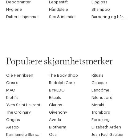
Deodoranter
Leppestift
Lipgloss
Hygiene
Håndpleie
Shampoo
Dufter til hjemmet
Sex & intimitet
Barbering og hårfjerning
Populære skjønnhetsmerker
Ole Henriksen
The Body Shop
Rituals
Cosrx
Rudolph Care
Clinique
MAC
BYREDO
Lancôme
Kiehl's
Rituals
Nilens Jord
Yves Saint Laurent
Clarins
Meraki
The Ordinary
Givenchy
Tromborg
Origins
Aveda
Ecooking
Aesop
Biotherm
Elizabeth Arden
Karmameju Skincare
Ouai
Jean Paul Gaultier