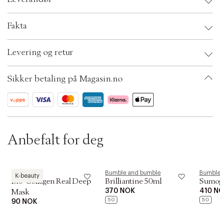
t
i
o
Leverandør:
Fakta
n
OBS:
Brand:
Bumble and bumble
Levering og retur
EAN: 685428015586
Ax numbers: 03130715
SKU: S00174706
Sikker betaling på Magasin.no
ID: AAPW82-0008
Anbefalt for deg
Biodance
Bumble and bumble
Bumble
K-beauty
Bio-Collagen Real Deep
Brilliantine 50ml
Sumog
370 NOK
410 
Mask
50
50
90 NOK