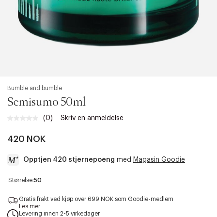
Bumble and bumble
Semisumo 50ml
(0)
Skriv en anmeldelse
Ingen
vurdering.
Samme
420 NOK
sidelenke.
Opptjen 420 stjernepoeng
med
Magasin Goodie
a
Størrelse:
50
c
c
Gratis frakt ved kjøp over 699 NOK som Goodie-medlem
e
Les mer
Levering innen 2-5 virkedager
s