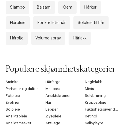
Sjampo
Balsam
Krem
Hårkur
Hårpleie
For krøllete hår
Solpleie til hår
Hårolje
Volume spray
Hårlakk
Populære skjønnhetskategorier
Sminke
Hårfarge
Neglelakk
Parfymer og dufter
Mascara
Minis
Fotpleie
Ansiktskremer
Selvbruning
Eyeliner
Hår
Kroppspleie
Solpleie
Lepper
Fuktighetsgivende pleie
Ansiktspleie
Øyepleie
Retinol
Ansiktsmasker
Anti-age
Salisylsyre