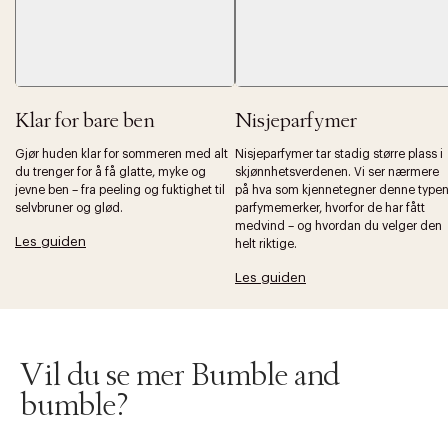
Klar for bare ben
Nisjeparfymer
Gjør huden klar for sommeren med alt
Nisjeparfymer tar stadig større plass i
Forrige
Ne
du trenger for å få glatte, myke og
skjønnhetsverdenen. Vi ser nærmere
jevne ben – fra peeling og fuktighet til
på hva som kjennetegner denne type
selvbruner og glød.
parfymemerker, hvorfor de har fått
medvind – og hvordan du velger den
Les guiden
helt riktige.
Les guiden
Vil du se mer Bumble and
bumble?