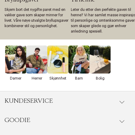
Skjem bort det nygifte paret med en
Leter du etter den perfekte gaven til
vakker gave som skaper minner for
henne? Vi har samlet masse inspirasj
livet. Våre nøye utvalgte bryllupsgaver
til personlige og omtenksomme gaver
kombinerer stil og personlighet.
som skaper glede og gjør enhver
anledning spesiell.
Damer
Herrer
Skjønnhet
Barn
Bolig
KUNDESERVICE
GOODIE
Gå til kundeservice