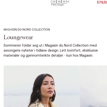
36
38
39
+2
579,5
Flere farger
MAGASIN DU NORD COLLECTION
Loungewear
Sommeren folder seg ut i Magasin du Nord Collection med
sesongens nyheter i tidløse design. Lett komfort, eksklusive
materialer og gjennomtenkte detaljer - kun hos Magasin.
Dam