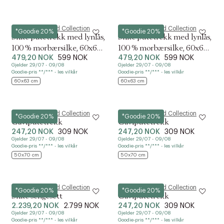
Magasin du Nord Collection
Magasin du Nord Collection
*Goodie 20%
*Goodie 20%
Silke putetrekk med lynlås,
Silke putetrekk med lynlås,
100 % morbærsilke, 60x63
100 % morbærsilke, 60x63
479,20 NOK
599 NOK
479,20 NOK
599 NOK
cm, lyseblå
cm, mørk beige
Gjelder 29/07 - 09/08
Gjelder 29/07 - 09/08
Goodie-pris **/*** - les vilkår
Goodie-pris **/*** - les vilkår
60x63 cm
60x63 cm
Magasin du Nord Collection
Magasin du Nord Collection
*Goodie 20%
*Goodie 20%
Gavlputetrekk
Gavlputetrekk
247,20 NOK
309 NOK
247,20 NOK
309 NOK
Gjelder 29/07 - 09/08
Gjelder 29/07 - 09/08
Goodie-pris **/*** - les vilkår
Goodie-pris **/*** - les vilkår
50x70 cm
50x70 cm
Magasin du Nord Collection
Magasin du Nord Collection
*Goodie 20%
*Goodie 20%
Silke sengesett
Gavlputetrekk
2.239,20 NOK
2.799 NOK
247,20 NOK
309 NOK
Gjelder 29/07 - 09/08
Gjelder 29/07 - 09/08
Goodie-pris **/*** - les vilkår
Goodie-pris **/*** - les vilkår