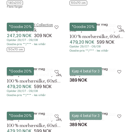
140x200
50x70 cm
Flere farger
KOMMER SNART PÅ NETT
Registrer meg
Magasin du Nord Collection
Magasin du Nord Collection
*Goodie 20%
*Goodie 20%
Gavlputetrekk
Silke putetrekk med lynlås,
247,20 NOK
309 NOK
100 % morbærsilke, 60x63
Gjelder 29/07 - 09/08
479,20 NOK
599 NOK
cm, rosa
Goodie-pris **/*** - les vilkår
Gjelder 29/07 - 09/08
50x70 cm
Goodie-pris **/*** - les vilkår
KOMMER SNART PÅ NETT
KOMMER SNART PÅ NETT
Registrer meg
Registrer meg
Magasin du Nord Collection
Magasin du Nord Collection
*Goodie 20%
Kjøp 4 betal for 3
Silke putetrekk med lynlås,
Gavlpudebetræk
389 NOK
100 % morbærsilke, 60x63
479,20 NOK
599 NOK
cm, lys beige
Gjelder 29/07 - 09/08
Goodie-pris **/*** - les vilkår
KOMMER SNART PÅ NETT
KOMMER SNART PÅ NETT
Registrer meg
Registrer meg
Magasin du Nord Collection
Magasin du Nord Collection
*Goodie 20%
Kjøp 4 betal for 3
Silke putetrekk med lynlås,
Gavlpudebetræk
389 NOK
100 % morbærsilke, 60x63
479,20 NOK
599 NOK