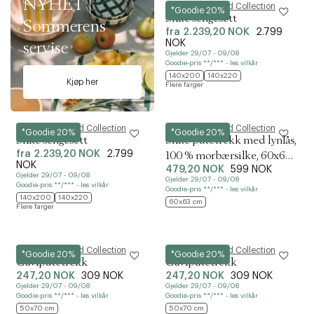
NYHET |
Magasin du Nord Collection
*Goodie 20%
Silke sengesett
Sommerens
fra
2.239,20 NOK
2.799
NOK
servise
Gjelder 29/07 - 09/08
Goodie-pris **/*** - les vilkår
140x200
140x220
Kjøp her
Flere farger
Magasin du Nord Collection
Magasin du Nord Collection
*Goodie 20%
*Goodie 20%
Silke sengesett
Silke putetrekk med lynlås,
fra
2.239,20 NOK
2.799
100 % morbærsilke, 60x63
NOK
479,20 NOK
599 NOK
cm, hvit
Gjelder 29/07 - 09/08
Gjelder 29/07 - 09/08
Goodie-pris **/*** - les vilkår
Goodie-pris **/*** - les vilkår
140x200
140x220
60x63 cm
Flere farger
Magasin du Nord Collection
Magasin du Nord Collection
*Goodie 20%
*Goodie 20%
Gavlputetrekk
Gavlputetrekk
247,20 NOK
309 NOK
247,20 NOK
309 NOK
Gjelder 29/07 - 09/08
Gjelder 29/07 - 09/08
Goodie-pris **/*** - les vilkår
Goodie-pris **/*** - les vilkår
50x70 cm
50x70 cm