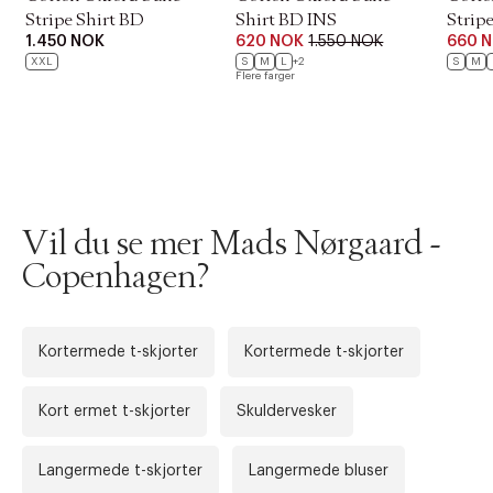
28
78
91
88
Stripe Shirt BD
Shirt BD INS
Stripe
1.450 NOK
620 NOK
1.550 NOK
660 
29
80,5
93,5
88
XXL
S
M
L
+2
S
M
Flere farger
30
83
96
88
31
85,5
98,5
88
32
88
101
88
33
90,5
103,5
88
Vil du se mer Mads Nørgaard -
34
93
106
88
Copenhagen?
36
98
111
88
38
103
116
88
Kortermede t-skjorter
Kortermede t-skjorter
40
108
121
88
Forrige
Ne
Kort ermet t-skjorter
Skuldervesker
Langermede t-skjorter
Langermede bluser