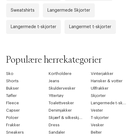
Sweatshirts
Langermede Skjorter
Langermede t-skjorter
Langermet t-skjorter
Populære herrekategorier
Sko
Kortholdere
Vinterjakker
Shorts
Jeans
Hansker & votter
Bukser
Skuldervesker
Ullfrakker
Tøfler
Yttertøy
Skjorter
Fleece
Toalettvesker
Langermede t-skjorter
Capser
Denimjakker
Vester
Poloer
Skjærf & silkeskjærf
T-skjorter
Frakker
Dress
Vesker
Sneakers
Sandaler
Belter