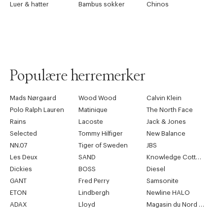
Luer & hatter
Bambus sokker
Chinos
Populære herremerker
Mads Nørgaard
Wood Wood
Calvin Klein
Polo Ralph Lauren
Matinique
The North Face
Rains
Lacoste
Jack & Jones
Selected
Tommy Hilfiger
New Balance
NN.07
Tiger of Sweden
JBS
Les Deux
SAND
Knowledge Cotton Apparel
Dickies
BOSS
Diesel
GANT
Fred Perry
Samsonite
ETON
Lindbergh
Newline HALO
ADAX
Lloyd
Magasin du Nord Collection