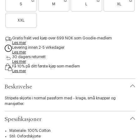
ø
å
S
M
L
XL
i
UNDERDEL (Klassiske størrelser)
n
b
i
B
XXL
l
STR
LIVVIDDE
HOFTE
BENLÆNGDE
a
i
r
t
e
46
80
93
88
y
Gratis frakt ved kjøp over 699 NOK som Goodie-medlem
n
Les mer
.
o
48
84
97
88
Levering innen 2-5 virkedager
v
e
Les mer
a
n
30 dagers returrett
50
88
101
88
r
f
Les mer
i
Få 10% på ditt første kjøp som medlem
å
52
92
105
88
Les mer
a
i
t
g
54
96
109
88
i
j
Beskrivelse
o
e
56
100
113
88
n
n
Stripete skjorte i normal passform med - krage, små knapper og
.
mansjetter.
58
108
117
88
s
e
l
60
116
121
88
Spesifikasjoner
e
c
Materiale: 100% Cotton
UNDERDEL (XS - 4XL)
t
Stil: Oxfordskjorte