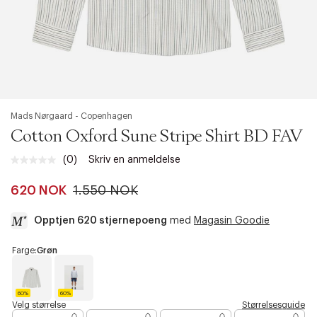
60
126
116
73
OVERDEL (XS - 4XL)
STR
BRYST
LIVVIDDE
ARMLÆNGDE
XS
88
76
65
Mads Nørgaard - Copenhagen
Cotton Oxford Sune Stripe Shirt BD FAV
S
92
80
66
(0)
Skriv en anmeldelse
Ingen
M
96
84
67
vurdering.
Samme
620 NOK
1.550 NOK
L
100
88
68
sidelenke.
XL
104
92
69
Opptjen 620 stjernepoeng
med
Magasin Goodie
XXL
110
98
70
a
Farge:
Grøn
c
XXXL
116
104
71
c
e
60%
60%
XXXXL
124
112
72
s
G
B
Velg størrelse
Størrelsesguide
r
l
s