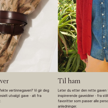
ver
Til ham
ekte vertinnegaven? Vi gir deg
Leter du etter den rette gaven 
esielt utvalgt gave - alt fra
inspirerende gaveidéer - fra stilf
.
favoritter som passer alle pers
anledninger.