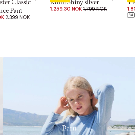
ster Classic
Runn Shiny silver
T
1.259,30 NOK
1.799 NOK
1.
nce Pant
34
OK
2.399 NOK
Barn