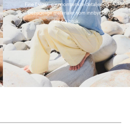
Fine farger, gjennomtenkte detaljer og
behagelige materialer som innbyr til
lek og bruk.