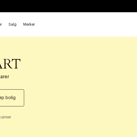
r
Salg
Merker
ART
varer
øp bolig
 priser