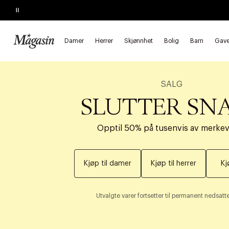
Pause
Damer
Herrer
Skjønnhet
Bolig
Barn
Gave
SALG
SLUTTER SN
Opptil 50% på tusenvis av merke
Kjøp til damer
Kjøp til herrer
Kj
Utvalgte varer fortsetter til permanent nedsatte