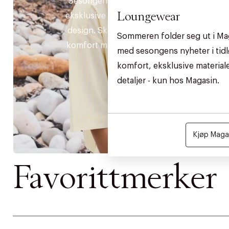
Sesongens essensielle styles i
Loungewear
eksklusive materialer og tidløse
design. Skapt for å kombinere
Sommeren folder seg ut i Ma
komfort med et tidløst uttrykk.
med sesongens nyheter i tidl
komfort, eksklusive materia
detaljer - kun hos Magasin.
Kjøp Magas
Favorittmerker
DESSVERRE K
LA OSS VISE