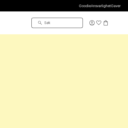
Goodie
Ansvarlighet
Gaver
Logg
inn