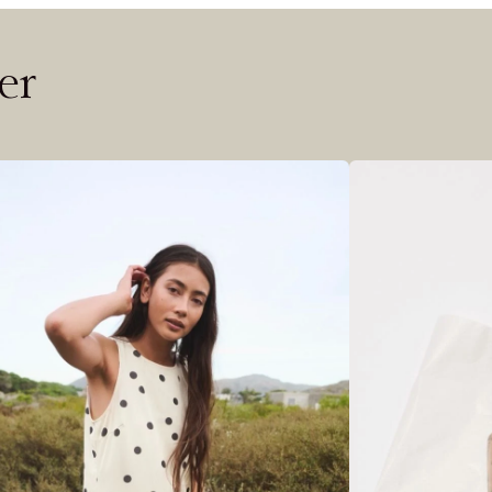
 ØNSKE
rre ikke vise dig denne video. Tillad statistiske cookies fo
er
Riktige informasjonskapsler
Lukk