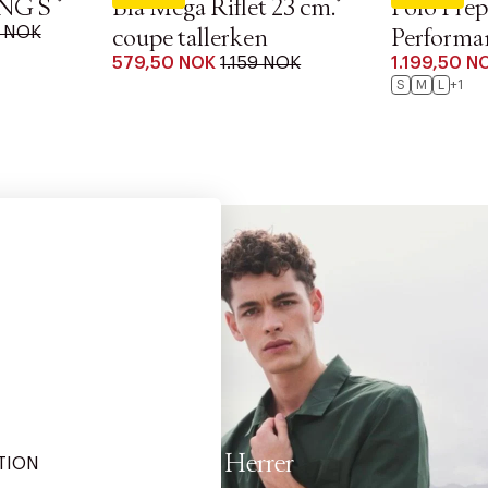
NG S
Blå Mega Riflet 23 cm.
Polo Prep
9 NOK
coupe tallerken
Performa
579,50 NOK
1.159 NOK
1.199,50 N
S
M
L
+1
Herrer
TION