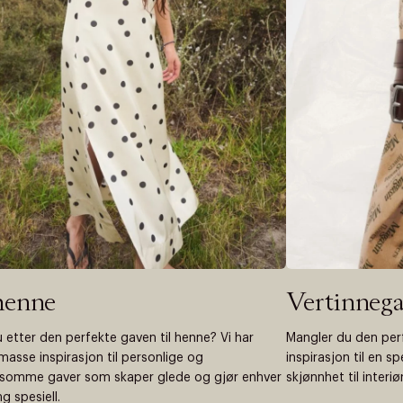
henne
Vertinnega
u etter den perfekte gaven til henne? Vi har
Mangler du den perf
masse inspirasjon til personlige og
inspirasjon til en sp
somme gaver som skaper glede og gjør enhver
skjønnhet til interiør
g spesiell.