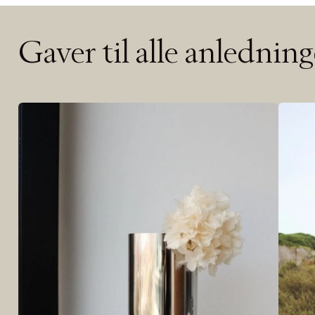
TILFØY NYTT
Øv vi kan desvæ
videoen.
Gaver til alle anledning