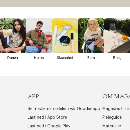
Damer
Herrer
Skjønnhet
Barn
Bolig
APP
OM MAG
Se medlemsfordeler i vår Goodie-app
Magasins histo
Last ned i App Store
Pleieguide
Last ned i Google Play
Materialer