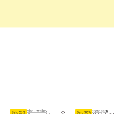
Pernille Corydon Jewellery
Phenumb Copenhagen
Salg 25%
Salg 30%