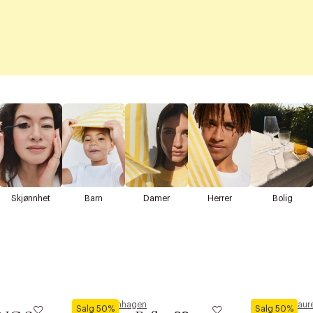
Skjønnhet
Barn
Damer
Herrer
Bolig
Royal Copenhagen
Polo Ralph Laur
Salg 50%
Salg 50%