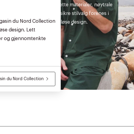
Sommerens lette materialer, nøytrale
nyanser og sikre stilvalg forenes i
gasin du Nord Collection
tidløse design.
øse design. Lett
ler og gjennomtenkte
in du Nord Collection
AN IKKE PRODUKTET BLI FUNNET
 VIDEOEN