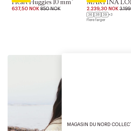
Heart Huggies 10 mm
MARTINA LO
637,50 NOK
850 NOK
2.239,30 NOK
3.19
36
38
39
+3
Flere farger
Dam
MAGASIN DU NORD COLLEC