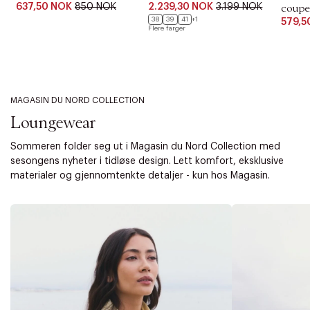
637,50 NOK
850 NOK
2.239,30 NOK
3.199 NOK
coupe
38
39
41
+1
579,5
Flere farger
MAGASIN DU NORD COLLECTION
Loungewear
Sommeren folder seg ut i Magasin du Nord Collection med
sesongens nyheter i tidløse design. Lett komfort, eksklusive
materialer og gjennomtenkte detaljer - kun hos Magasin.