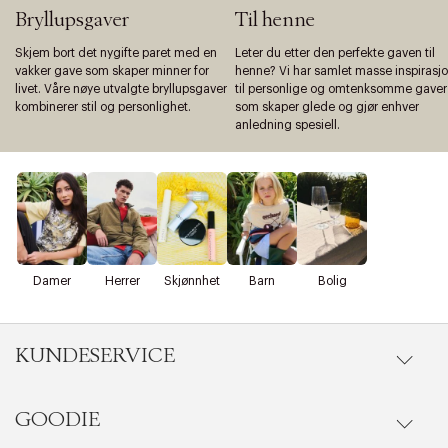
Bryllupsgaver
Til henne
Skjem bort det nygifte paret med en
Leter du etter den perfekte gaven til
vakker gave som skaper minner for
henne? Vi har samlet masse inspirasj
livet. Våre nøye utvalgte bryllupsgaver
til personlige og omtenksomme gaver
kombinerer stil og personlighet.
som skaper glede og gjør enhver
anledning spesiell.
Damer
Herrer
Skjønnhet
Barn
Bolig
KUNDESERVICE
GOODIE
Gå til kundeservice