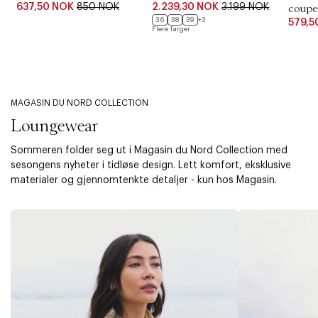
637,50 NOK
850 NOK
2.239,30 NOK
3.199 NOK
coupe
36
38
39
+3
579,5
Flere farger
MAGASIN DU NORD COLLECTION
Loungewear
Sommeren folder seg ut i Magasin du Nord Collection med
sesongens nyheter i tidløse design. Lett komfort, eksklusive
materialer og gjennomtenkte detaljer - kun hos Magasin.