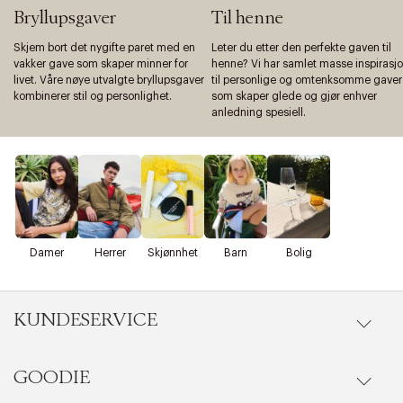
Bryllupsgaver
Til henne
Skjem bort det nygifte paret med en
Leter du etter den perfekte gaven til
vakker gave som skaper minner for
henne? Vi har samlet masse inspirasj
livet. Våre nøye utvalgte bryllupsgaver
til personlige og omtenksomme gaver
kombinerer stil og personlighet.
som skaper glede og gjør enhver
anledning spesiell.
Damer
Herrer
Skjønnhet
Barn
Bolig
KUNDESERVICE
GOODIE
Gå til kundeservice