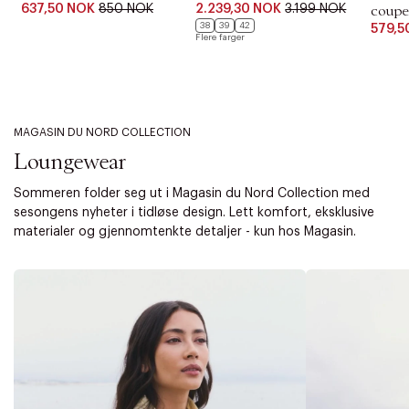
637,50 NOK
850 NOK
2.239,30 NOK
3.199 NOK
coupe
38
39
42
579,5
Flere farger
MAGASIN DU NORD COLLECTION
Loungewear
Sommeren folder seg ut i Magasin du Nord Collection med
sesongens nyheter i tidløse design. Lett komfort, eksklusive
materialer og gjennomtenkte detaljer - kun hos Magasin.