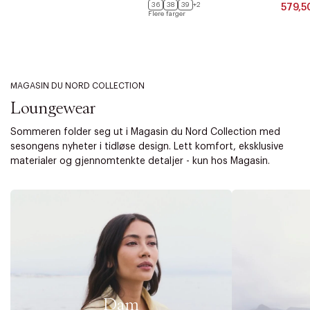
36
38
39
+2
579,5
Flere farger
MAGASIN DU NORD COLLECTION
Loungewear
Sommeren folder seg ut i Magasin du Nord Collection med
sesongens nyheter i tidløse design. Lett komfort, eksklusive
materialer og gjennomtenkte detaljer - kun hos Magasin.
Dam