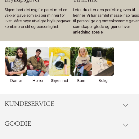
Skjem bort det nygifte paret med en
Leter du etter den perfekte gaven til
vakker gave som skaper minner for
henne? Vi har samlet masse inspirasj
livet. Våre nøye utvalgte bryllupsgaver
til personlige og omtenksomme gaver
kombinerer stil og personlighet.
som skaper glede og gjør enhver
anledning spesiell.
Damer
Herrer
Skjønnhet
Barn
Bolig
KUNDESERVICE
GOODIE
Gå til kundeservice