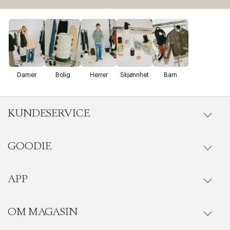
Damer
Bolig
Herrer
Skjønnhet
Barn
KUNDESERVICE
GOODIE
Gå til kundeservice
Ordrestatus
APP
Goodie fordelsunivers
Riktige informasjonskapsler
Lukk
Onlinekjøp
Ofte stilte spørsmål
OM MAGASIN
Se medlemsfordeler i vår Goodie-app