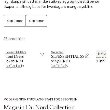
lag, skarpe silhuetter, myke strikkeplagg og tidløst tilbehør
skaper en allsidig base for hverdagens mange øyeblikk.
Kjøp damer
Kjøp herrer
35 produkter
Lovechild 1979
Selected
Magasin d
Nyhet
Toni Dress
SLFESSENTIAL SS BOXY TEE NOOS
2.799 NOK
259,95 NOK
1.099 N
34
36
38
+1
XS
S
M
+2
MODERNE SIGNATURPLAGG SKAPT FOR SESONGEN
Magasin Du Nord Collection