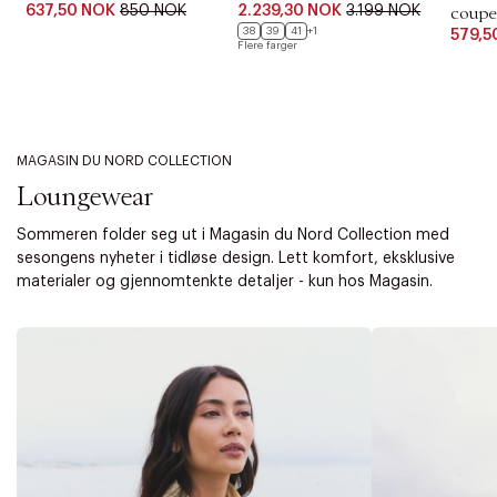
637,50 NOK
850 NOK
2.239,30 NOK
3.199 NOK
coupe
38
39
41
+1
579,5
Flere farger
MAGASIN DU NORD COLLECTION
Loungewear
Sommeren folder seg ut i Magasin du Nord Collection med
sesongens nyheter i tidløse design. Lett komfort, eksklusive
materialer og gjennomtenkte detaljer - kun hos Magasin.