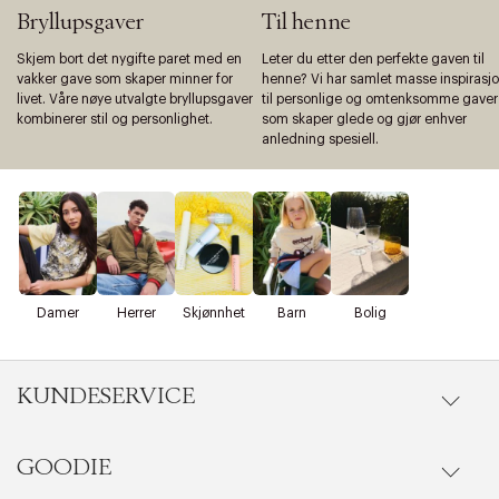
Bryllupsgaver
Til henne
Skjem bort det nygifte paret med en
Leter du etter den perfekte gaven til
vakker gave som skaper minner for
henne? Vi har samlet masse inspirasj
livet. Våre nøye utvalgte bryllupsgaver
til personlige og omtenksomme gaver
kombinerer stil og personlighet.
som skaper glede og gjør enhver
anledning spesiell.
Damer
Herrer
Skjønnhet
Barn
Bolig
KUNDESERVICE
GOODIE
Gå til kundeservice