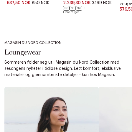
637,50 NOK
850 NOK
2.239,30 NOK
3.199 NOK
coupe
36
38
39
+3
579,5
Flere farger
MAGASIN DU NORD COLLECTION
Loungewear
Sommeren folder seg ut i Magasin du Nord Collection med
sesongens nyheter i tidløse design. Lett komfort, eksklusive
materialer og gjennomtenkte detaljer - kun hos Magasin.