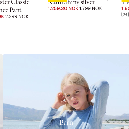
ster Classic
Runn Shiny silver
T
1.259,30 NOK
1.799 NOK
1.
nce Pant
34
OK
2.399 NOK
Barn