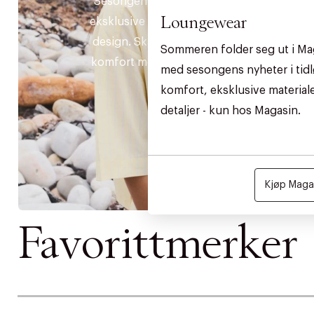
Sesongens essensielle styles i
Loungewear
eksklusive materialer og tidløse
design. Skapt for å kombinere
Sommeren folder seg ut i Ma
komfort med et tidløst uttrykk.
med sesongens nyheter i tidl
komfort, eksklusive materia
detaljer - kun hos Magasin.
Kjøp Magas
Favorittmerker
DESSVERRE K
LA OSS VISE