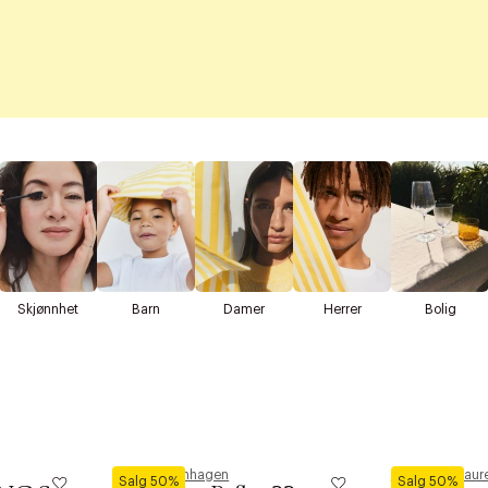
Skjønnhet
Barn
Damer
Herrer
Bolig
Royal Copenhagen
Polo Ralph Laur
Salg 50%
Salg 50%