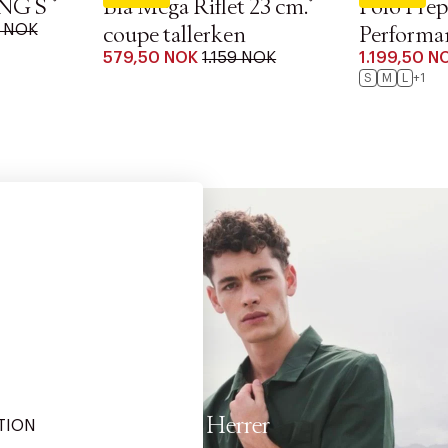
NG S
Blå Mega Riflet 23 cm.
Polo Prep
9 NOK
coupe tallerken
Performa
579,50 NOK
1.159 NOK
1.199,50 N
S
M
L
+1
Herrer
TION