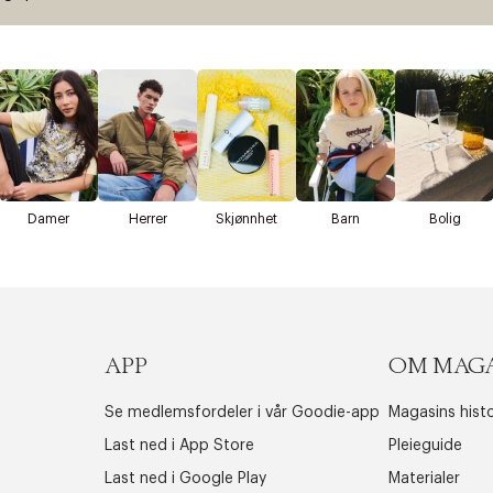
Damer
Herrer
Skjønnhet
Barn
Bolig
APP
OM MAG
Se medlemsfordeler i vår Goodie-app
Magasins histo
Last ned i App Store
Pleieguide
Last ned i Google Play
Materialer