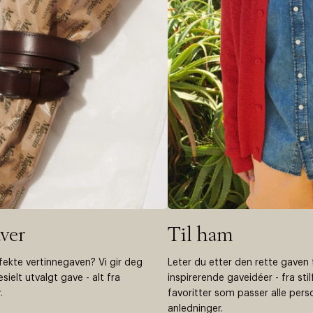
ver
Til ham
ekte vertinnegaven? Vi gir deg
Leter du etter den rette gaven 
esielt utvalgt gave - alt fra
inspirerende gaveidéer - fra stilf
.
favoritter som passer alle pers
anledninger.