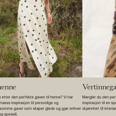
henne
Vertinnega
u etter den perfekte gaven til henne? Vi har
Mangler du den perf
masse inspirasjon til personlige og
inspirasjon til en sp
somme gaver som skaper glede og gjør enhver
skjønnhet til interiør
g spesiell.