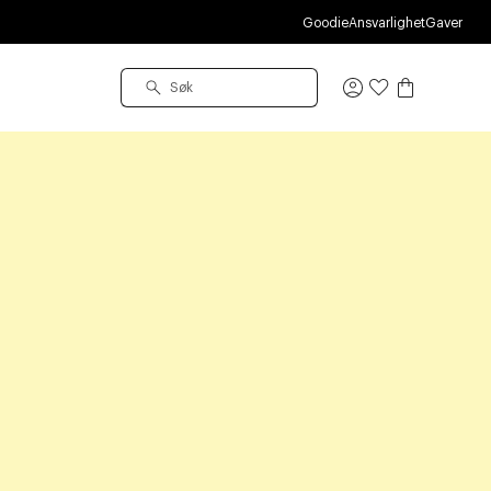
Goodie
Ansvarlighet
Gaver
Logg
inn