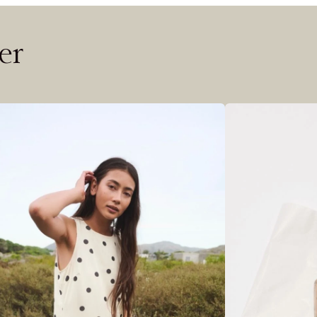
 ØNSKE
rre ikke vise dig denne video. Tillad statistiske cookies fo
er
Riktige informasjonskapsler
Lukk