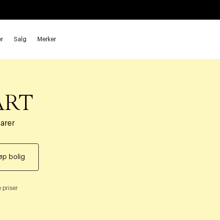
r
Salg
Merker
ART
varer
øp bolig
 priser