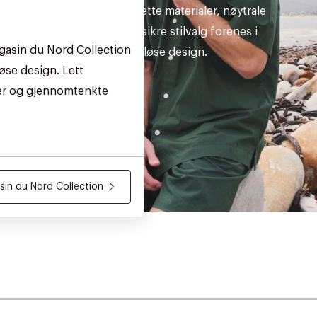
Sommerens lette materialer, nøytrale
nyanser og sikre stilvalg forenes i
gasin du Nord Collection
tidløse design.
øse design. Lett
ler og gjennomtenkte
in du Nord Collection
AN IKKE PRODUKTET BLI FUNNET
 VIDEOEN