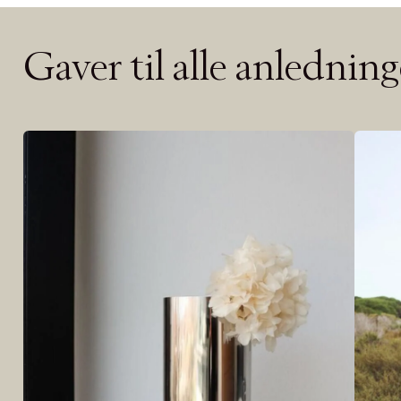
TILFØY NYTT
Øv vi kan desvæ
videoen.
Gaver til alle anledning