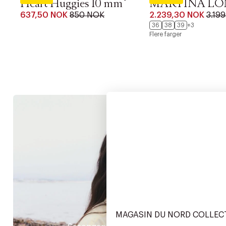
Heart Huggies 10 mm
MARTINA LO
637,50 NOK
850 NOK
2.239,30 NOK
3.19
36
38
39
+3
Flere farger
Dam
MAGASIN DU NORD COLLEC