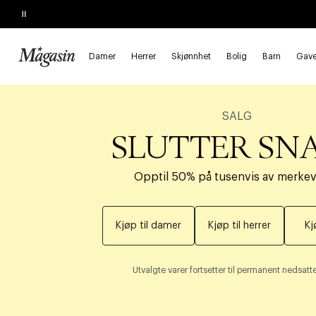
Pause
Damer
Herrer
Skjønnhet
Bolig
Barn
Gave
SALG
SLUTTER SN
Opptil 50% på tusenvis av merke
Kjøp til damer
Kjøp til herrer
Kj
Utvalgte varer fortsetter til permanent nedsatte