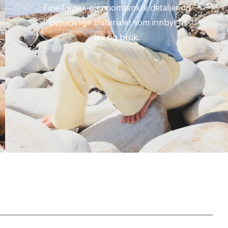
Fine farger, gjennomtenkte detaljer og
behagelige materialer som innbyr til
lek og bruk.