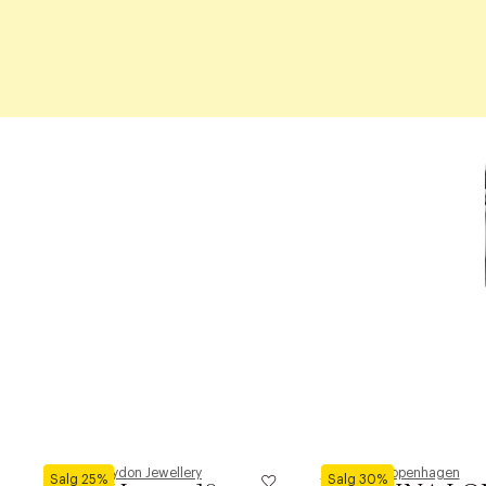
Pernille Corydon Jewellery
Phenumb Copenhagen
Salg 25%
Salg 30%