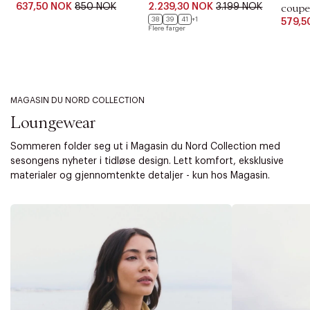
637,50 NOK
850 NOK
2.239,30 NOK
3.199 NOK
coupe
38
39
41
+1
579,5
Flere farger
MAGASIN DU NORD COLLECTION
Loungewear
Sommeren folder seg ut i Magasin du Nord Collection med
sesongens nyheter i tidløse design. Lett komfort, eksklusive
materialer og gjennomtenkte detaljer - kun hos Magasin.