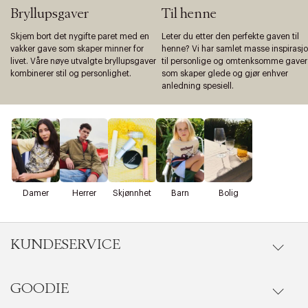
Bryllupsgaver
Til henne
Skjem bort det nygifte paret med en
Leter du etter den perfekte gaven til
vakker gave som skaper minner for
henne? Vi har samlet masse inspirasj
livet. Våre nøye utvalgte bryllupsgaver
til personlige og omtenksomme gaver
kombinerer stil og personlighet.
som skaper glede og gjør enhver
anledning spesiell.
Damer
Herrer
Skjønnhet
Barn
Bolig
KUNDESERVICE
GOODIE
Gå til kundeservice