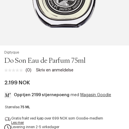
Diptyque
Do Son Eau de Parfum 75ml
(0)
Skriv en anmeldelse
Ingen
vurdering.
Samme
2.199 NOK
sidelenke.
Opptjen 2199 stjernepoeng
med
Magasin Goodie
a
Størrelse:
75 ML
c
c
Gratis frakt ved kjøp over 699 NOK som Goodie-medlem
e
Les mer
Levering innen 2-5 virkedager
s