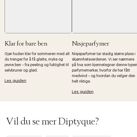
Klar for bare ben
Nisjeparfymer
Gjør huden klar for sommeren med alt
Nisjeparfymer tar stadig større plass i
Forrige
Ne
du trenger for å få glatte, myke og
skjønnhetsverdenen. Vi ser nærmere
jevne ben – fra peeling og fuktighet til
på hva som kjennetegner denne type
selvbruner og glød.
parfymemerker, hvorfor de har fått
medvind – og hvordan du velger den
Les guiden
helt riktige.
Les guiden
Vil du se mer Diptyque?