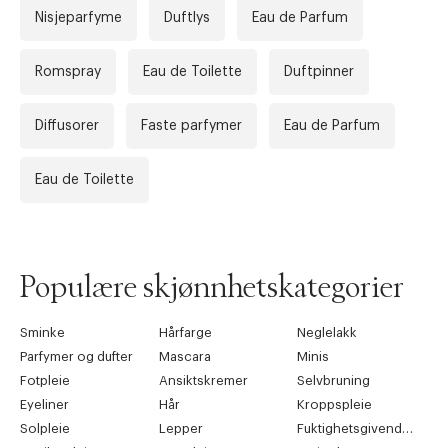
Nisjeparfyme
Duftlys
Eau de Parfum
Romspray
Eau de Toilette
Duftpinner
Diffusorer
Faste parfymer
Eau de Parfum
Eau de Toilette
Populære skjønnhetskategorier
Sminke
Hårfarge
Neglelakk
Parfymer og dufter
Mascara
Minis
Fotpleie
Ansiktskremer
Selvbruning
Eyeliner
Hår
Kroppspleie
Solpleie
Lepper
Fuktighetsgivende pleie