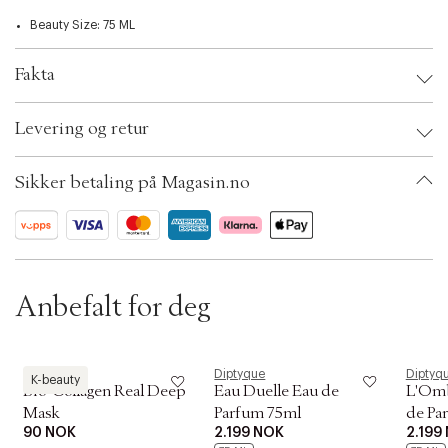
t
i
Beauty Size: 75 ML
o
n
Fakta
Brand:
Diptyque
Levering og retur
EAN: 3700431425690
Ax numbers: 03824433
SKU: S00245216
Sikker betaling på Magasin.no
ID: ABBN31-0008
Anbefalt for deg
Biodance
Diptyque
Diptyq
K-beauty
Bio-Collagen Real Deep
Eau Duelle Eau de
L'Omb
Mask
Parfum 75ml
de Pa
90 NOK
2.199 NOK
2.199