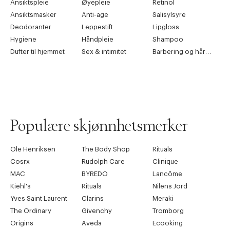
Ansiktspleie
Øyepleie
Retinol
Ansiktsmasker
Anti-age
Salisylsyre
Deodoranter
Leppestift
Lipgloss
Hygiene
Håndpleie
Shampoo
Dufter til hjemmet
Sex & intimitet
Barbering og hårfjerning
Populære skjønnhetsmerker
Ole Henriksen
The Body Shop
Rituals
Cosrx
Rudolph Care
Clinique
MAC
BYREDO
Lancôme
Kiehl's
Rituals
Nilens Jord
Yves Saint Laurent
Clarins
Meraki
The Ordinary
Givenchy
Tromborg
Origins
Aveda
Ecooking