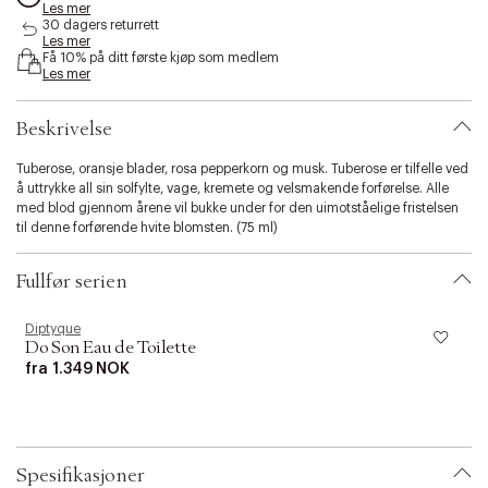
Les mer
s
30 dagers returrett
i
Les mer
b
Få 10% på ditt første kjøp som medlem
i
Les mer
l
i
Beskrivelse
t
y
Tuberose, oransje blader, rosa pepperkorn og musk. Tuberose er tilfelle ved
.
å uttrykke all sin solfylte, vage, kremete og velsmakende forførelse. Alle
v
med blod gjennom årene vil bukke under for den uimotståelige fristelsen
a
til denne forførende hvite blomsten. (75 ml)
r
i
a
Fullfør serien
t
i
o
Diptyque
D
Do Son Eau de Toilette
n
.
fra
1.349 NOK
s
e
l
e
c
Spesifikasjoner