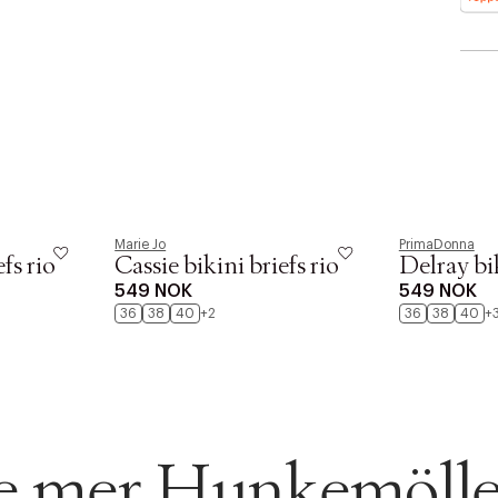
Marie Jo
PrimaDonna
AN IKKE PRODUKTET BLI FUNNET
fs rio
Cassie bikini briefs rio
Delray bik
 VIDEOEN
549 NOK
549 NOK
rakt over 699 NOK for Goodie-medlemmer
36
38
40
+2
36
38
40
+
 ØNSKE
rre ikke vise dig denne video. Tillad statistiske cookies fo
 innen 2-5 virkedager.
s returrett
se mer Hunkemölle
Riktige informasjonskapsler