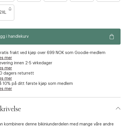
r
r
r
e
e
e
2XL
n
n
n
o
o
o
e
e
e
gg i handlekurv
n
n
n
f
f
f
å
å
å
ratis frakt ved kjøp over 699 NOK som Goodie-medlem
es mer
i
i
i
evering innen 2-5 virkedager
g
g
g
es mer
j
j
j
0 dagers returrett
es mer
e
e
e
å 10% på ditt første kjøp som medlem
n
n
n
es mer
krivelse
an kombinere denne bikiniunderdelen med mange våre andre