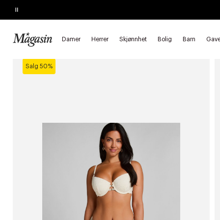
Pause
SALGET SLUTTER I MORGEN
Opptil 60% på massevis av varer
Damer
Herrer
Skjønnhet
Bolig
Barn
Gave
Forside
Damer
Undertøy
Badetøy
Bikinier
Bikini un
Salg 50%