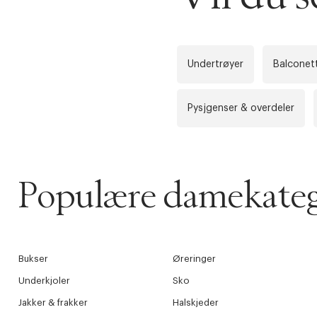
Få 10% p
Undertrøyer
Balconett
Pysjgenser & overdeler
Populære damekateg
Bukser
Øreringer
Underkjoler
Sko
Jakker & frakker
Halskjeder