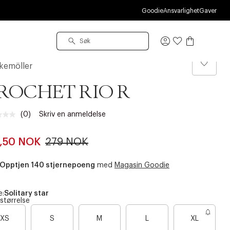
Goodie
Ansvarlighet
Gaver
Logg
inn
kemöller
ROCHET RIO R
(0)
Skriv en anmeldelse
Ingen
vurdering.
Samme
,50 NOK
279 NOK
sidelenke.
Opptjen 140 stjernepoeng
med
Magasin Goodie
e:
Solitary star
 størrelse
B
B
B
XS
S
M
L
XL
a
a
a