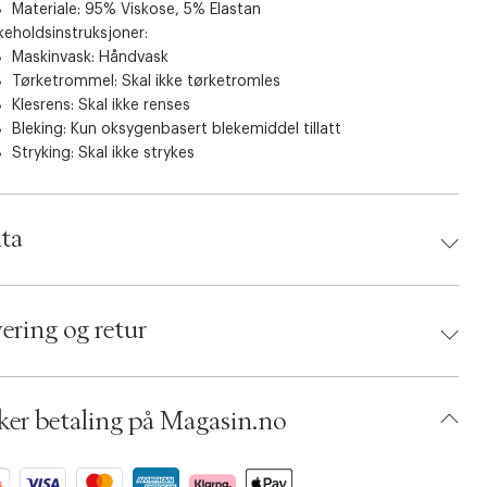
Materiale: 95% Viskose, 5% Elastan
keholdsinstruksjoner:
Maskinvask: Håndvask
Tørketrommel: Skal ikke tørketromles
Klesrens: Skal ikke renses
Bleking: Kun oksygenbasert blekemiddel tillatt
Stryking: Skal ikke strykes
ta
d:
Hunkemöller
 8720991487728
ering og retur
ing Size: L
: Solitary star
umbers: 06786247
 S14269432
ker betaling på Magasin.no
BKLH44-5KA1