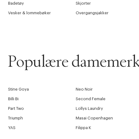
Badetøy
Skjorter
Vesker & lommebøker
Overgangsjakker
Populære damemerk
Stine Goya
Neo Noir
Billi Bi
Second Female
Part Two
Lollys Laundry
Triumph
Masai Copenhagen
YAS
Filippa K