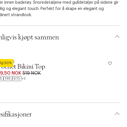
ler innen badetøy. Snoredetaljene med gulldetaljer på sidene gir
ilig og elegant touch. Perfekt for å skape en elegant og
inert strandlook.
ligvis kjøpt sammen
kemöller
lg 50%
ochet Bikini Top
9,50 NOK
519 NOK
5
F85
B70
+3
sifikasjoner