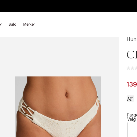
r
Salg
Merker
derdeler
Hun
C
139
Farg
a
Velg
c
c