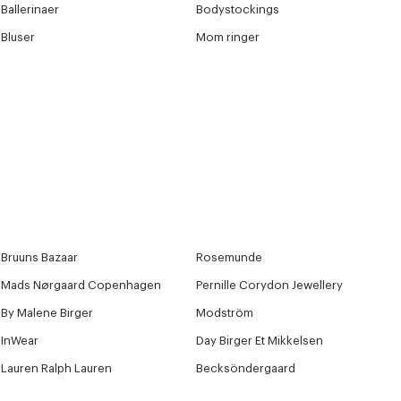
Ballerinaer
Bodystockings
Bluser
Mom ringer
Bruuns Bazaar
Rosemunde
Mads Nørgaard Copenhagen
Pernille Corydon Jewellery
By Malene Birger
Modström
InWear
Day Birger Et Mikkelsen
Lauren Ralph Lauren
Becksöndergaard