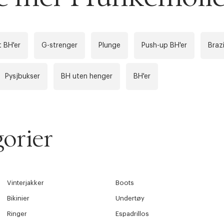
Lukk
å ditt første kjøp som medlem
 BH'er
G-strenger
Plunge
Push-up BH'er
Brazi
Pysjbukser
BH uten henger
BH'er
orier
Vinterjakker
Boots
Bikinier
Undertøy
Ringer
Espadrillos