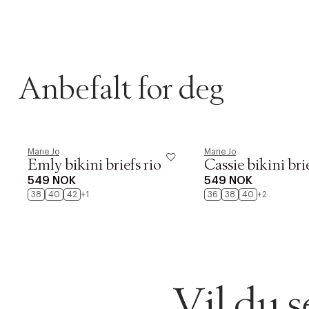
Anbefalt for deg
Marie Jo
Marie Jo
DESSVERRE K
Emly bikini briefs rio
Cassie bikini brie
LA OSS VISE
549 NOK
549 NOK
Gratis f
38
40
42
+1
36
38
40
+2
TILFØY NYTT
Øv vi kan desvæ
Levering
Forrige
videoen.
30 dager
Vil du 