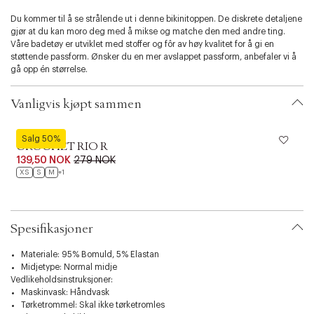
t
e
e
e
i
n
n
n
Du kommer til å se strålende ut i denne bikinitoppen. De diskrete detaljene
o
gjør at du kan moro deg med å mikse og matche den med andre ting.
n
Våre badetøy er utviklet med stoffer og fôr av høy kvalitet for å gi en
støttende passform. Ønsker du en mer avslappet passform, anbefaler vi å
gå opp én størrelse.
Vanligvis kjøpt sammen
Hunkemöller
Salg 50%
CROCHET RIO R
139,50 NOK
279 NOK
XS
S
M
+1
Spesifikasjoner
Materiale: 95% Bomuld, 5% Elastan
Midjetype: Normal midje
Vedlikeholdsinstruksjoner:
Maskinvask: Håndvask
Tørketrommel: Skal ikke tørketromles