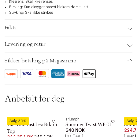
Klesrens: Skal ikke renses
Bleking: Kun oksygenbasert blekemiddel tillatt
Stryking: Skal ikke strykes
Fakta
Brand:
Hunkemöller
Levering og retur
EAN: 8720991502667
Clothing Size: E85
Color: Solitary star
Sikker betaling på Magasin.no
Ax numbers: 06786262
SKU: S14269618
ID: BKLH59-5KA1
Anbefalt for deg
Neo Noir
Triumph
Triump
Salg 30%
Salg 
Taia Contrast Leo Bikini
Summer Twist WP 01
Summ
640 NOK
224,7
Top
38C
44C
C042