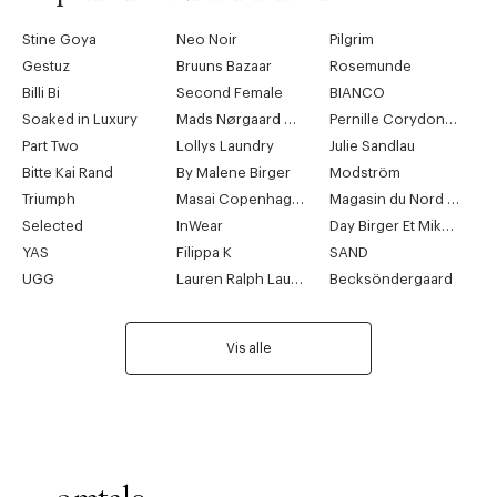
Stine Goya
Neo Noir
Pilgrim
Gestuz
Bruuns Bazaar
Rosemunde
Billi Bi
Second Female
BIANCO
Soaked in Luxury
Mads Nørgaard Copenhagen
Pernille Corydon Jewellery
Part Two
Lollys Laundry
Julie Sandlau
Bitte Kai Rand
By Malene Birger
Modström
Triumph
Masai Copenhagen
Magasin du Nord Collection
Selected
InWear
Day Birger Et Mikkelsen
YAS
Filippa K
SAND
UGG
Lauren Ralph Lauren
Becksöndergaard
Vis alle