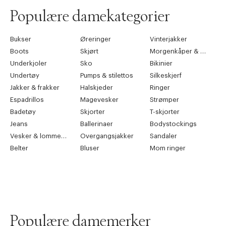
Populære damekategorier
Bukser
Øreringer
Vinterjakker
Boots
Skjørt
Morgenkåper & kimonoer
Underkjoler
Sko
Bikinier
Undertøy
Pumps & stilettos
Silkeskjerf
Jakker & frakker
Halskjeder
Ringer
Espadrillos
Magevesker
Strømper
Badetøy
Skjorter
T-skjorter
Jeans
Ballerinaer
Bodystockings
Vesker & lommebøker
Overgangsjakker
Sandaler
Belter
Bluser
Mom ringer
Populære damemerker