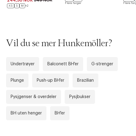
244,30 NOK
349 NOK
Flere farger
Flere far
XS
S
M
+2
Forrige
Ne
Vil du se mer Hunkemöller?
Undertrøyer
Balconett BH'er
G-strenger
Plunge
Push-up BH'er
Brazilian
Pysjgenser & overdeler
Pysjbukser
BH uten henger
BH'er