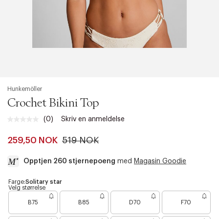
Hunkemöller
Crochet Bikini Top
(0)
Skriv en anmeldelse
Ingen
vurdering.
Samme
259,50 NOK
519 NOK
sidelenke.
Opptjen 260 stjernepoeng
med
Magasin Goodie
a
Farge:
Solitary star
Velg størrelse
c
c
B75
B85
D70
F70
e
s