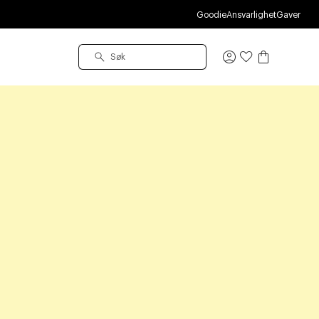
Goodie
Ansvarlighet
Gaver
Logg
inn