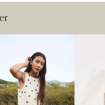
 ØNSKE
rre ikke vise dig denne video. Tillad statistiske cookies fo
er
Riktige informasjonskapsler
Lukk