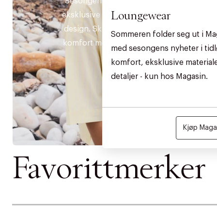
Sesongens essensielle styles i
Loungewear
eksklusive materialer og tidløse
design. Skapt for å kombinere
Sommeren folder seg ut i Ma
komfort med et tidløst uttrykk.
med sesongens nyheter i tidl
komfort, eksklusive materia
detaljer - kun hos Magasin.
Kjøp Magas
Favorittmerker
DESSVERRE K
LA OSS VISE