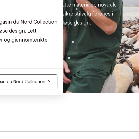
Sommerens lette materialer, nøytrale
nyanser og sikre stilvalg forenes i
gasin du Nord Collection
tidløse design.
øse design. Lett
ler og gjennomtenkte
in du Nord Collection
AN IKKE PRODUKTET BLI FUNNET
 VIDEOEN