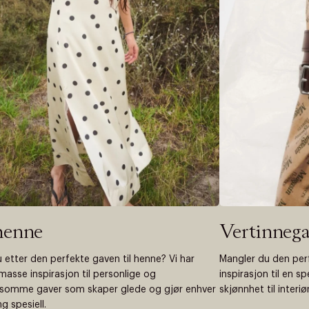
henne
Vertinnega
u etter den perfekte gaven til henne? Vi har
Mangler du den perf
masse inspirasjon til personlige og
inspirasjon til en sp
somme gaver som skaper glede og gjør enhver
skjønnhet til interiør
g spesiell.