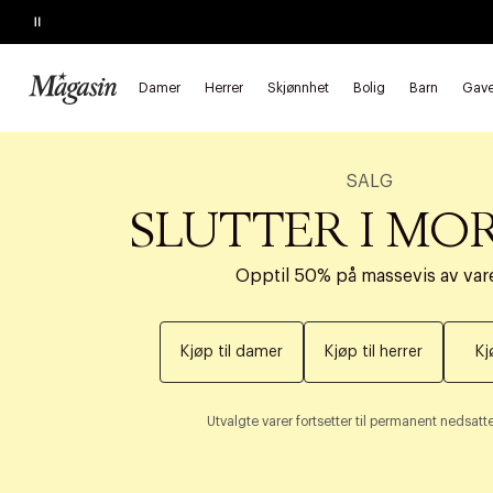
Pause
Damer
Herrer
Skjønnhet
Bolig
Barn
Gave
SALG
SLUTTER I MO
Opptil 50% på massevis av var
Kjøp til damer
Kjøp til herrer
Kj
Utvalgte varer fortsetter til permanent nedsatte