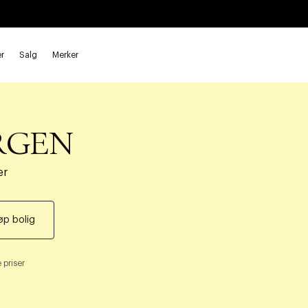
r
Salg
Merker
RGEN
er
øp bolig
 priser