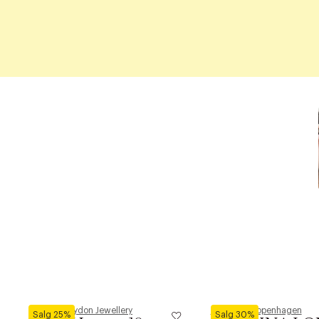
Pernille Corydon Jewellery
Phenumb Copenhagen
Salg 25%
Salg 30%