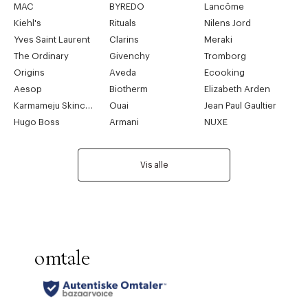
MAC
BYREDO
Lancôme
Kiehl's
Rituals
Nilens Jord
Yves Saint Laurent
Clarins
Meraki
The Ordinary
Givenchy
Tromborg
Origins
Aveda
Ecooking
Aesop
Biotherm
Elizabeth Arden
Karmameju Skincare
Ouai
Jean Paul Gaultier
Hugo Boss
Armani
NUXE
Vis alle