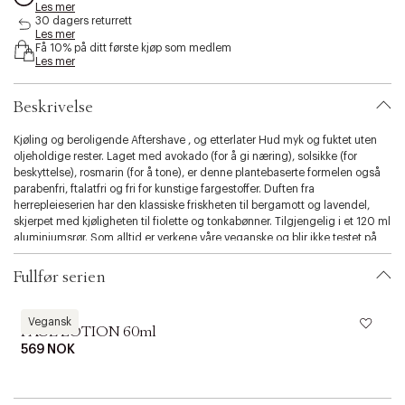
Les mer
s
30 dagers returrett
i
Les mer
b
Få 10% på ditt første kjøp som medlem
i
Les mer
l
i
Beskrivelse
t
y
Kjøling og beroligende Aftershave , og etterlater Hud myk og fuktet uten
.
oljeholdige rester. Laget med avokado (for å gi næring), solsikke (for
v
beskyttelse), rosmarin (for å tone), er denne plantebaserte formelen også
a
parabenfri, ftalatfri og fri for kunstige fargestoffer. Duften fra
r
herrepleieserien har den klassiske friskheten til bergamott og lavendel,
i
skjerpet med kjøligheten til fiolette og tonkabønner. Tilgjengelig i et 120 ml
a
aluminiumsrør. Som alltid er verkene våre veganske og blir ikke testet på
t
dyr.
i
o
Fullfør serien
n
.
Le Labo
L
s
Vegansk
FACE LOTION 60ml
e
569 NOK
l
e
c