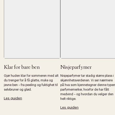
Forrige
Ne
Klar for bare ben
Nisjeparfymer
Gjør huden klar for sommeren med alt
Nisjeparfymer tar stadig større plass i
du trenger for å få glatte, myke og
skjønnhetsverdenen. Vi ser nærmere
jevne ben – fra peeling og fuktighet til
på hva som kjennetegner denne type
selvbruner og glød.
parfymemerker, hvorfor de har fått
medvind – og hvordan du velger den
Les guiden
helt riktige.
Les guiden