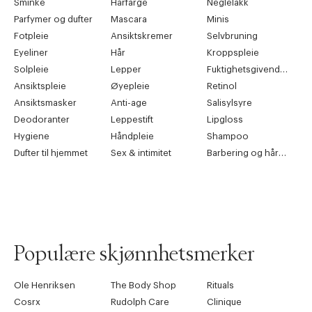
Sminke
Hårfarge
Neglelakk
Parfymer og dufter
Mascara
Minis
Fotpleie
Ansiktskremer
Selvbruning
Eyeliner
Hår
Kroppspleie
Solpleie
Lepper
Fuktighetsgivende pleie
Ansiktspleie
Øyepleie
Retinol
Ansiktsmasker
Anti-age
Salisylsyre
Deodoranter
Leppestift
Lipgloss
Hygiene
Håndpleie
Shampoo
Dufter til hjemmet
Sex & intimitet
Barbering og hårfjerning
Populære skjønnhetsmerker
Ole Henriksen
The Body Shop
Rituals
Cosrx
Rudolph Care
Clinique