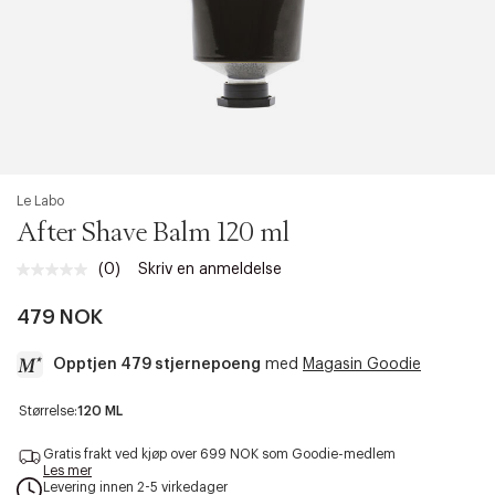
Le Labo
After Shave Balm 120 ml
(0)
Skriv en anmeldelse
Ingen
vurdering.
Samme
479 NOK
sidelenke.
Opptjen 479 stjernepoeng
med
Magasin Goodie
a
Størrelse:
120 ML
c
c
Gratis frakt ved kjøp over 699 NOK som Goodie-medlem
e
Les mer
Levering innen 2-5 virkedager
s