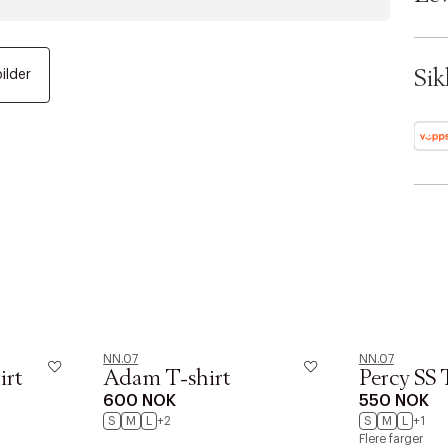
Cloth
Color
Ax n
0679
Sik
bilder
0631
SKU:
ID: 
NN.07
NN.07
irt
Adam T-shirt
Percy SS 
600 NOK
550 NOK
S
M
L
+2
S
M
L
+1
Flere farger