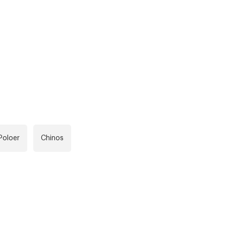
r at kunne se
Neste
Poloer
Chinos