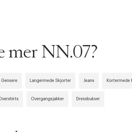
AN IKKE PRODUKTET BLI FUNNET
 VIDEOEN
rakt over 699 NOK for Goodie-medlemmer
se mer NN.07?
 ØNSKE
rre ikke vise dig denne video. Tillad statistiske cookies fo
 innen 2-5 virkedager.
s returrett
Gensere
Langermede Skjorter
Jeans
Kortermede 
Riktige informasjonskapsler
Lukk
å ditt første kjøp som medlem
Overshirts
Overgangsjakker
Dressbukser