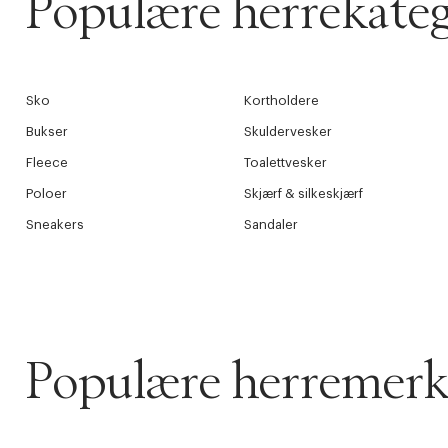
Populære herrekateg
Sko
Kortholdere
Bukser
Skuldervesker
Fleece
Toalettvesker
Poloer
Skjærf & silkeskjærf
Sneakers
Sandaler
Populære herremerk