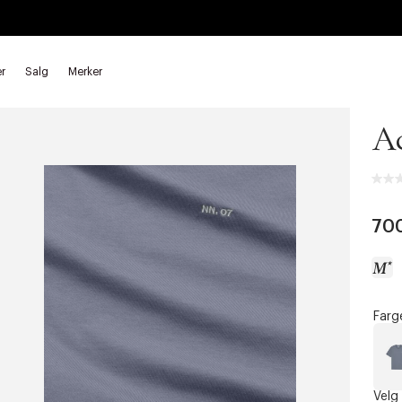
r
Salg
Merker
NN.
A
70
Farg
a
c
c
e
Velg