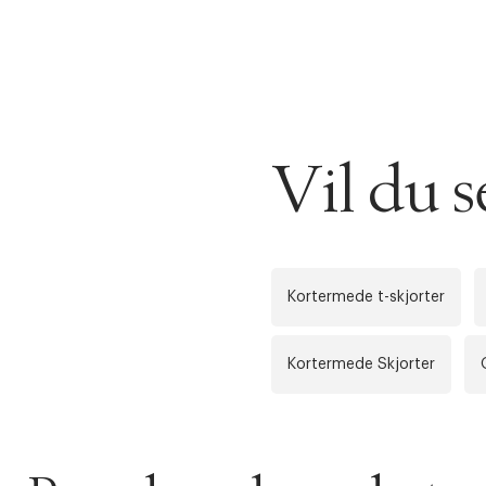
DESSVERRE K
LA OSS VISE
Gratis f
Vil du 
TILFØY NYTT
Øv vi kan desvæ
Levering
Forrige
videoen.
30 dager
Kortermede t-skjorter
Få 10% p
Kortermede Skjorter