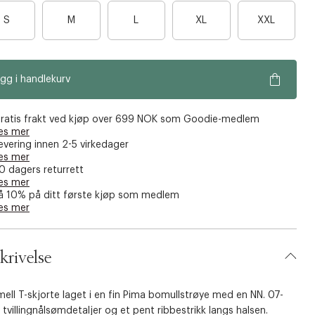
a
7
l
e
a
o
B
p
8
B
å
B
a
B
b
B
S
M
L
XL
XXL
n
e
s
l
a
a
a
a
a
e
r
p
e
b
s
r
h
r
r
r
r
r
a
u
u
y
s
e
e
e
e
e
e
k
gg i handlekurv
n
n
n
n
n
o
o
o
o
o
e
e
e
e
e
ratis frakt ved kjøp over 699 NOK som Goodie-medlem
n
n
n
n
n
es mer
evering innen 2-5 virkedager
f
f
f
f
f
es mer
å
å
å
å
å
0 dagers returrett
i
i
i
i
i
es mer
å 10% på ditt første kjøp som medlem
g
g
g
g
g
es mer
j
j
j
j
j
e
e
e
e
e
n
n
n
n
n
krivelse
ell T-skjorte laget i en fin Pima bomullstrøye med en NN. 07-
 tvillingnålsømdetaljer og et pent ribbestrikk langs halsen.