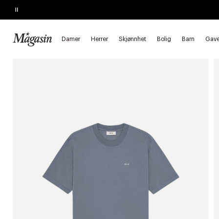
Pause
MEDLEMSTILBUD
20% på sommerfavoritter
Forside
Herrer
Klær
T-skjorter
Kortermede t-skjorter
Damer
Herrer
Skjønnhet
Bolig
Barn
Gave