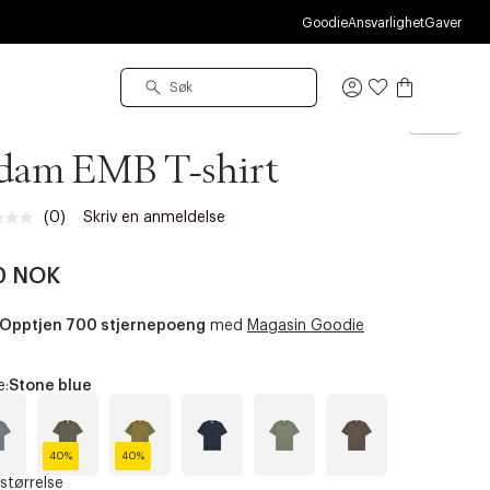
S
Goodie
Ansvarlighet
Gaver
Logg
inn
07
dam EMB T-shirt
(0)
Skriv en anmeldelse
Ingen
vurdering.
Samme
0 NOK
sidelenke.
Opptjen 700 stjernepoeng
med
Magasin Goodie
e:
Stone blue
40%
40%
S
C
3
B
S
M
 størrelse