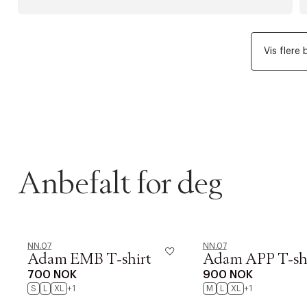
Vis flere 
Anbefalt for deg
NN.07
NN.07
Adam EMB T-shirt
Adam APP T-sh
700 NOK
900 NOK
S
L
XL
+1
M
L
XL
+1