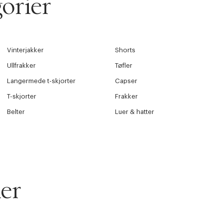
orier
Vinterjakker
Shorts
Ullfrakker
Tøfler
Langermede t-skjorter
Capser
T-skjorter
Frakker
Belter
Luer & hatter
er