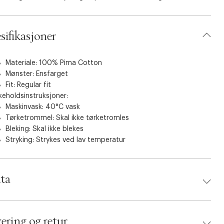
sifikasjoner
Materiale: 100% Pima Cotton
Mønster: Ensfarget
Fit: Regular fit
keholdsinstruksjoner:
Maskinvask: 40°C vask
Tørketrommel: Skal ikke tørketromles
Bleking: Skal ikke blekes
Stryking: Strykes ved lav temperatur
ta
d:
NN.07
 5715303652829
ering og retur