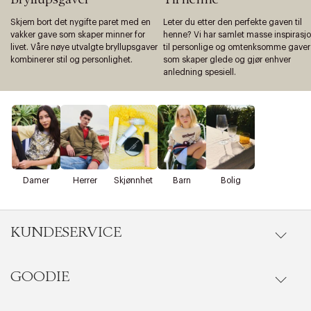
Skjem bort det nygifte paret med en
Leter du etter den perfekte gaven til
vakker gave som skaper minner for
henne? Vi har samlet masse inspirasj
livet. Våre nøye utvalgte bryllupsgaver
til personlige og omtenksomme gaver
kombinerer stil og personlighet.
som skaper glede og gjør enhver
anledning spesiell.
Damer
Herrer
Skjønnhet
Barn
Bolig
KUNDESERVICE
GOODIE
Gå til kundeservice