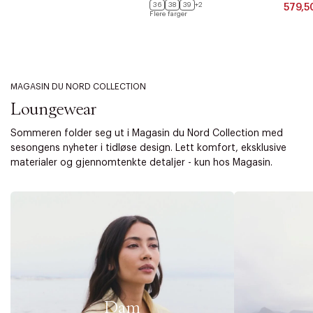
36
38
39
+2
579,5
Flere farger
MAGASIN DU NORD COLLECTION
Loungewear
Sommeren folder seg ut i Magasin du Nord Collection med
sesongens nyheter i tidløse design. Lett komfort, eksklusive
materialer og gjennomtenkte detaljer - kun hos Magasin.
Dam