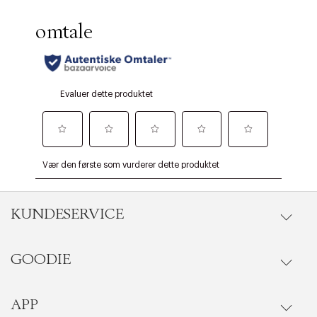
KUNDESERVICE
GOODIE
Gå til kundeservice
Ordrestatus
APP
Goodie fordelsunivers