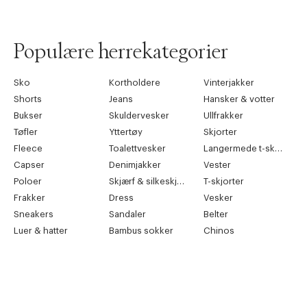
L
52
90 cm
XL
54
94 cm
Populære herrekategorier
2XL
56
98 cm
Sko
Kortholdere
Vinterjakker
3XL
58
102 cm
Shorts
Jeans
Hansker & votter
Bukser
Skuldervesker
Ullfrakker
4XL
60
106 cm
Tøfler
Yttertøy
Skjorter
5XL
62
110 cm
Fleece
Toalettvesker
Langermede t-skjorter
Capser
Denimjakker
Vester
6XL
64
114 cm
Poloer
Skjærf & silkeskjærf
T-skjorter
Frakker
Dress
Vesker
Shoes
Sneakers
Sandaler
Belter
Luer & hatter
Bambus sokker
Chinos
Size (EU)
UK
Foot Length
39
7
24,9 cm
40
7,5
25,5 cm