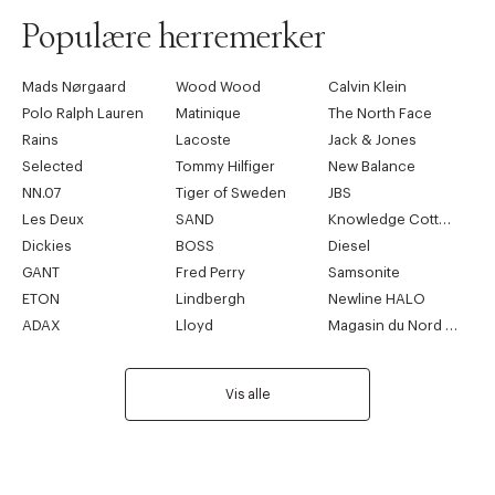
41
8
26,2 cm
Populære herremerker
42
8,5
26,8 cm
Mads Nørgaard
Wood Wood
Calvin Klein
43
9
27,5 cm
Polo Ralph Lauren
Matinique
The North Face
44
10,5
28,1 cm
Rains
Lacoste
Jack & Jones
Selected
Tommy Hilfiger
New Balance
45
11,5
28,7 cm
NN.07
Tiger of Sweden
JBS
46
12
29,4 cm
Les Deux
SAND
Knowledge Cotton Apparel
Dickies
BOSS
Diesel
GANT
Fred Perry
Samsonite
ETON
Lindbergh
Newline HALO
ADAX
Lloyd
Magasin du Nord Collection
Vis alle