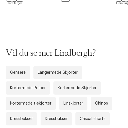
Flere farger
Flere far
3XL
46"
117 cm
4XL
48"
122 cm
4XL
50"
127 cm
5XL
52"
132 cm
Vil du se mer Lindbergh?
6XL
54"
137 cm
Shorts
Gensere
Langermede Skjorter
Size
EU
Waist
Forrige
Ne
Kortermede Poloer
Kortermede Skjorter
2XS
44
76 cm
XS
46
78 cm
Kortermede t-skjorter
Linskjorter
Chinos
S
48
82 cm
Dressbukser
Dressbukser
Casual shorts
M
50
86 cm