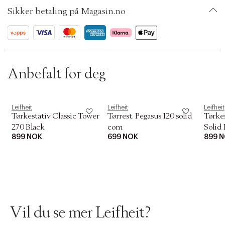
i
SKU: S00548572
o
Sikker betaling på Magasin.no
ID: AEZH32-0008
n
Anbefalt for deg
Leifheit
Leifheit
Leifheit
Tørkestativ Classic Tower
Tørrest. Pegasus 120 solid
Tørkes
270 Black
com
Solid 
899 NOK
699 NOK
899 
Vil du se mer Leifheit?