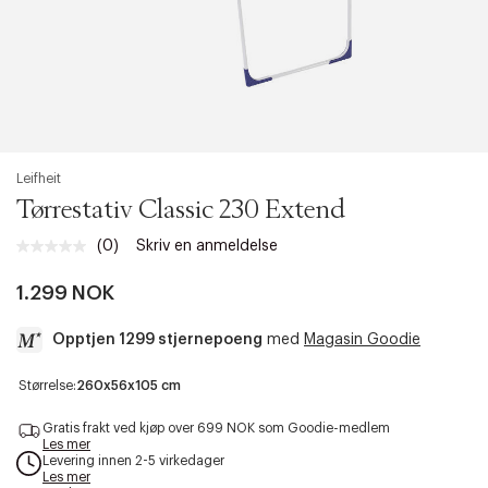
Leifheit
Tørrestativ Classic 230 Extend
(0)
Skriv en anmeldelse
Ingen
vurdering.
Samme
1.299 NOK
sidelenke.
Opptjen 1299 stjernepoeng
med
Magasin Goodie
a
Størrelse:
260x56x105 cm
c
c
Gratis frakt ved kjøp over 699 NOK som Goodie-medlem
e
Les mer
Levering innen 2-5 virkedager
s
Les mer
s