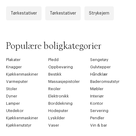
Tørkestativer
Tørkestativer
Strykejern
Forrige
Ne
Populære boligkategorier
Plakater
Pledd
Sengetøy
Knagger
Oppbevaring
Gulvtepper
Kjøkkenmaskiner
Bestikk
Håndklær
Varmeputer
Massasjepistoler
Baderomsutstyr
Stoler
Reoler
Møbler
Dyner
Elektronikk
Interiør
Lamper
Borddekning
Kontor
Utedekor
Hodeputer
Servering
Kjøkkenmaskiner
Lyskilder
Pendler
Kjøkkenutstyr
Vaser
Vin & bar