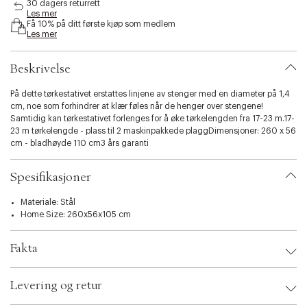
30 dagers returrett
i
Les mer
b
Få 10% på ditt første kjøp som medlem
i
Les mer
l
i
Beskrivelse
t
y
På dette tørkestativet erstattes linjene av stenger med en diameter på 1,4
.
cm, noe som forhindrer at klær føles når de henger over stengene!
v
Samtidig kan tørkestativet forlenges for å øke tørkelengden fra 17-23 m.17-
a
23 m tørkelengde - plass til 2 maskinpakkede plaggDimensjoner: 260 x 56
r
cm - bladhøyde 110 cm3 års garanti
i
a
t
Spesifikasjoner
i
o
Materiale: Stål
n
Home Size: 260x56x105 cm
.
s
e
Fakta
l
e
Brand:
Leifheit
c
Levering og retur
EAN: 4006501816351
t
Ax numbers: 05514524