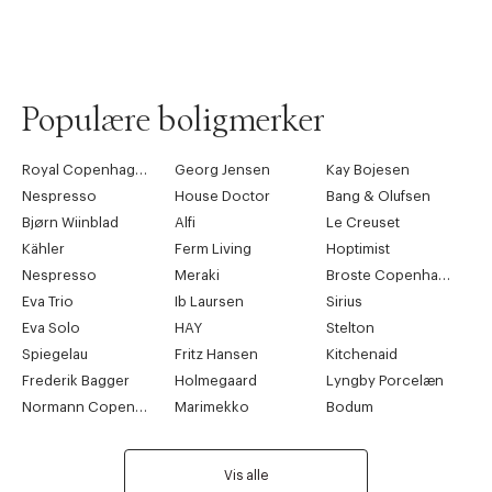
Populære boligmerker
Royal Copenhagen
Georg Jensen
Kay Bojesen
Nespresso
House Doctor
Bang & Olufsen
Bjørn Wiinblad
Alfi
Le Creuset
Kähler
Ferm Living
Hoptimist
Nespresso
Meraki
Broste Copenhagen
Eva Trio
Ib Laursen
Sirius
Eva Solo
HAY
Stelton
Spiegelau
Fritz Hansen
Kitchenaid
Frederik Bagger
Holmegaard
Lyngby Porcelæn
Normann Copenhagen
Marimekko
Bodum
Vis alle