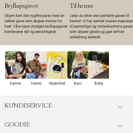
Bryllupsgaver
Til henne
Skjem bort det nygifte paret med en
Leter du etter den perfekte gaven til
vakker gave som skaper minner for
henne? Vi har samlet masse inspirasj
livet. Våre nøye utvalgte bryllupsgaver
til personlige og omtenksomme gaver
kombinerer stil og personlighet.
som skaper glede og gjør enhver
anledning spesiell.
Damer
Herrer
Skjønnhet
Barn
Bolig
KUNDESERVICE
GOODIE
Gå til kundeservice