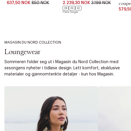
637,50 NOK
850 NOK
2.239,30 NOK
3.199 NOK
coupe
38
39
42
579,5
Flere farger
MAGASIN DU NORD COLLECTION
Loungewear
Sommeren folder seg ut i Magasin du Nord Collection med
sesongens nyheter i tidløse design. Lett komfort, eksklusive
materialer og gjennomtenkte detaljer - kun hos Magasin.