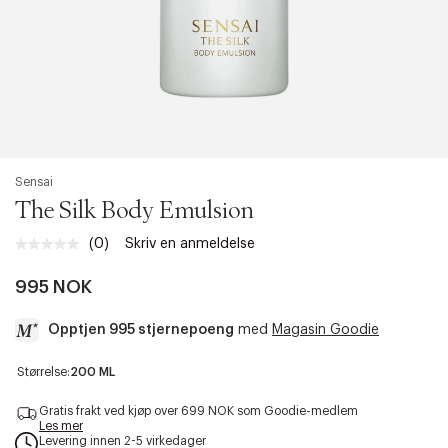
Sensai
The Silk Body Emulsion
(0)
Skriv en anmeldelse
Ingen
vurdering.
Samme
995 NOK
sidelenke.
Opptjen 995 stjernepoeng
med
Magasin Goodie
a
Størrelse:
200 ML
c
c
Gratis frakt ved kjøp over 699 NOK som Goodie-medlem
e
Les mer
Levering innen 2-5 virkedager
s