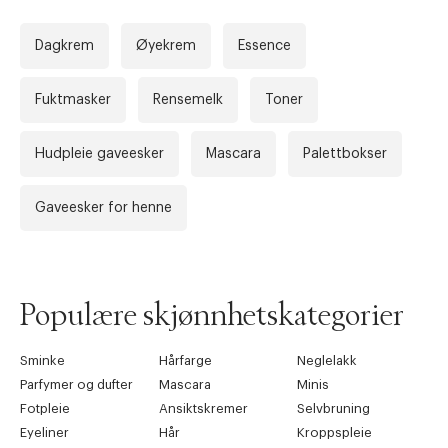
Dagkrem
Øyekrem
Essence
Fuktmasker
Rensemelk
Toner
Hudpleie gaveesker
Mascara
Palettbokser
Forrige
Ne
Gaveesker for henne
Populære skjønnhetskategorier
Sminke
Hårfarge
Neglelakk
Parfymer og dufter
Mascara
Minis
Fotpleie
Ansiktskremer
Selvbruning
Eyeliner
Hår
Kroppspleie