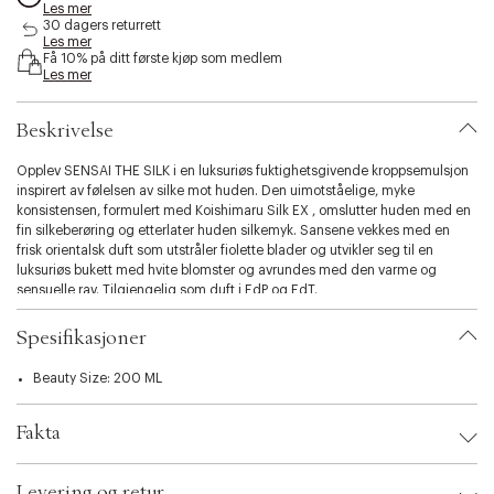
Les mer
s
30 dagers returrett
i
Les mer
b
Få 10% på ditt første kjøp som medlem
i
Les mer
l
i
Beskrivelse
t
y
Opplev SENSAI THE SILK i en luksuriøs fuktighetsgivende kroppsemulsjon
.
inspirert av følelsen av silke mot huden. Den uimotståelige, myke
v
konsistensen, formulert med Koishimaru Silk EX , omslutter huden med en
a
fin silkeberøring og etterlater huden silkemyk. Sansene vekkes med en
r
frisk orientalsk duft som utstråler fiolette blader og utvikler seg til en
i
luksuriøs bukett med hvite blomster og avrundes med den varme og
a
sensuelle rav. Tilgjengelig som duft i EdP og EdT.
t
i
o
Spesifikasjoner
n
.
Beauty Size: 200 ML
s
e
Fakta
l
e
c
Brand:
Sensai
Levering og retur
EAN: 4973167186848