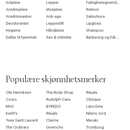
Solpleie
Lepper
Fuktighetsgivende pleie
Ansiktspleie
Øyepleie
Retinol
Ansiktsmasker
Anti-age
Salisylsyre
Deodoranter
Leppestift
Lipgloss
Hygiene
Håndpleie
Shampoo
Dufter til hjemmet
Sex & intimitet
Barbering og hårfjerning
Populære skjønnhetsmerker
Ole Henriksen
The Body Shop
Rituals
Cosrx
Rudolph Care
Clinique
MAC
BYREDO
Lancôme
Kiehl's
Rituals
Nilens Jord
Yves Saint Laurent
Clarins
Meraki
The Ordinary
Givenchy
Tromborg