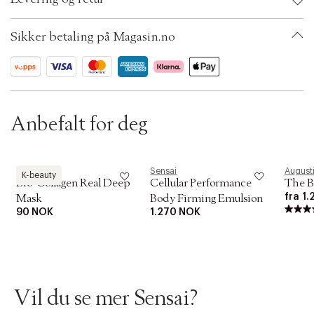
t
i
Ax numbers: 04436733
o
SKU: S00333963
Sikker betaling på Magasin.no
n
ID: ACAI42-0008
Anbefalt for deg
Biodance
Sensai
August
K-beauty
Bio-Collagen Real Deep
Cellular Performance
The B
fra
1.
Mask
Body Firming Emulsion
90 NOK
1.270 NOK
Vil du se mer Sensai?