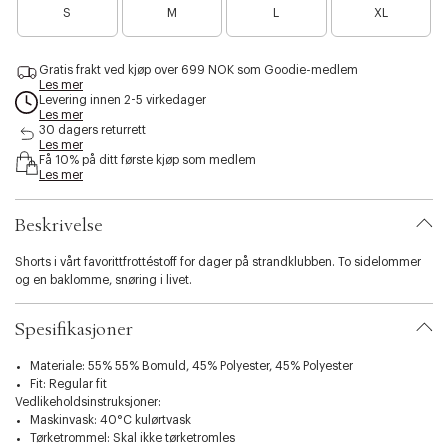
s
v
S
M
L
XL
i
s
y
b
a
i
n
d
l
Gratis frakt ved kjøp over 699 NOK som Goodie-medlem
Les mer
i
Levering innen 2-5 virkedager
t
Les mer
y
30 dagers returrett
.
Les mer
v
Få 10% på ditt første kjøp som medlem
Les mer
a
r
i
Beskrivelse
a
t
Shorts i vårt favorittfrottéstoff for dager på strandklubben. To sidelommer
i
og en baklomme, snøring i livet.
o
n
.
Spesifikasjoner
s
e
Materiale: 55% 55% Bomuld, 45% Polyester, 45% Polyester
l
Fit: Regular fit
e
Vedlikeholdsinstruksjoner:
c
Maskinvask: 40°C kulørtvask
t
Tørketrommel: Skal ikke tørketromles