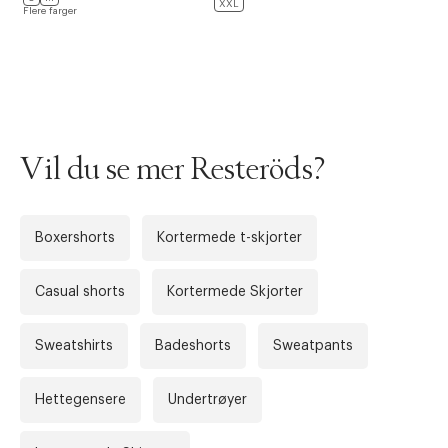
XXL
Flere farger
Vil du se mer Resteröds?
Boxershorts
Kortermede t-skjorter
Casual shorts
Kortermede Skjorter
Forrige
Ne
Sweatshirts
Badeshorts
Sweatpants
Hettegensere
Undertrøyer