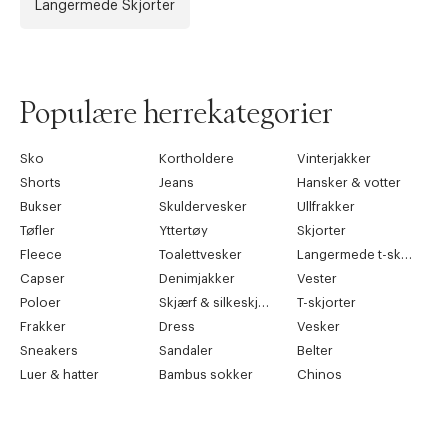
Langermede Skjorter
Populære herrekategorier
Sko
Kortholdere
Vinterjakker
Shorts
Jeans
Hansker & votter
Bukser
Skuldervesker
Ullfrakker
Tøfler
Yttertøy
Skjorter
Fleece
Toalettvesker
Langermede t-skjorter
Capser
Denimjakker
Vester
Poloer
Skjærf & silkeskjærf
T-skjorter
Frakker
Dress
Vesker
Sneakers
Sandaler
Belter
Luer & hatter
Bambus sokker
Chinos