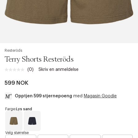
Resteröds
Terry Shorts Resteröds
(0)
Skriv en anmeldelse
Ingen
vurdering.
Samme
599 NOK
sidelenke.
Opptjen 599 stjernepoeng
med
Magasin Goodie
a
Farge:
Lys sand
c
c
e
s
L
N
Velg størrelse
y
a
s