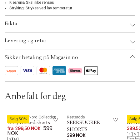
i
Klesrens: Skal ikke renses
o
Stryking: Strykes ved lav temperatur
n
Fakta
Brand:
Resteröds
Levering og retur
EAN: 5709405864549
Clothing Size: L
Color: Lys sand
Sikker betaling på Magasin.no
Ax numbers: 05450164, 05450165
SKU: S09773980
ID: BKRI36-02MQ
Anbefalt for deg
Magasin du Nord Collection
Resteröds
Rester
Salg 50%
Salg
Terry relaxed shorts
SEERSUCKER
RTNI
599
fra
299,50 NOK
389,5
SHORTS
NOK
S
M
399 NOK
Flere far
S
M