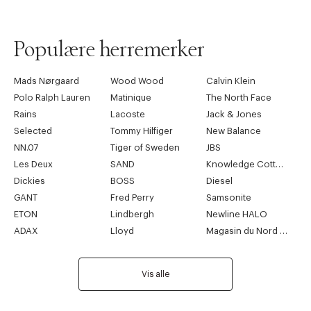
Populære herremerker
Mads Nørgaard
Wood Wood
Calvin Klein
Polo Ralph Lauren
Matinique
The North Face
Rains
Lacoste
Jack & Jones
Selected
Tommy Hilfiger
New Balance
NN.07
Tiger of Sweden
JBS
Les Deux
SAND
Knowledge Cotton Apparel
Dickies
BOSS
Diesel
GANT
Fred Perry
Samsonite
ETON
Lindbergh
Newline HALO
ADAX
Lloyd
Magasin du Nord Collection
Vis alle