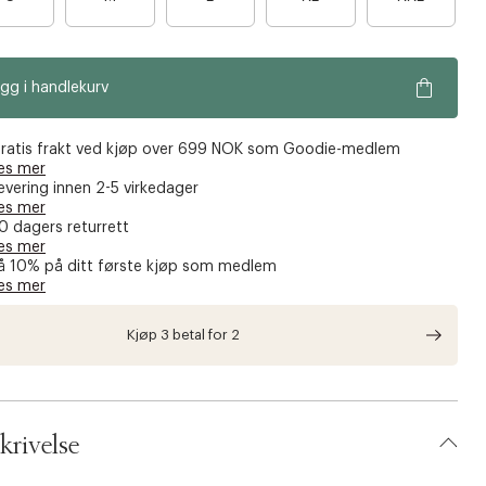
a
a
r
r
e
e
gg i handlekurv
n
n
o
o
e
e
ratis frakt ved kjøp over 699 NOK som Goodie-medlem
n
n
es mer
evering innen 2-5 virkedager
f
f
es mer
å
å
0 dagers returrett
i
i
es mer
å 10% på ditt første kjøp som medlem
g
g
es mer
j
j
e
e
Kjøp 3 betal for 2
n
n
krivelse