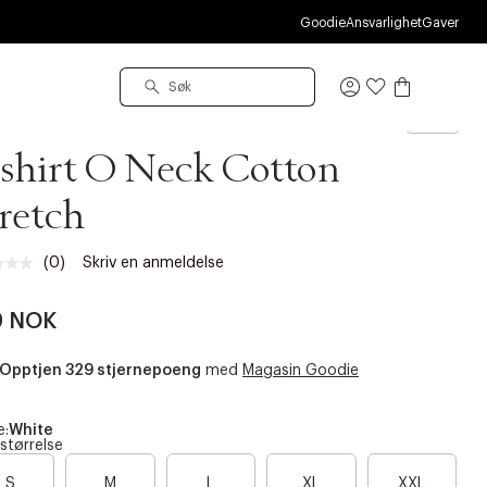
M
Goodie
Ansvarlighet
Gaver
Logg
inn
etus
shirt O Neck Cotton
retch
(0)
Skriv en anmeldelse
Ingen
vurdering.
Samme
9 NOK
sidelenke.
Opptjen 329 stjernepoeng
med
Magasin Goodie
e:
White
 størrelse
B
B
S
M
L
XL
XXL