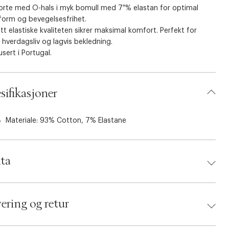
jorte med O-hals i myk bomull med 7 % elastan for optimal
form og bevegelsesfrihet.
itt elastiske kvaliteten sikrer maksimal komfort. Perfekt for
hverdagsliv og lagvis bekledning.
sert i Portugal.
sifikasjoner
Materiale: 93% Cotton, 7% Elastane
ta
d:
Impetus
 5601683574441
ering og retur
ing Size: L
: White