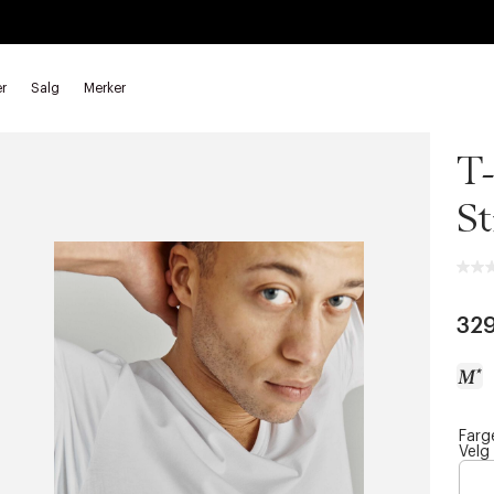
r
Salg
Merker
Imp
T-
St
32
Farg
a
Velg
c