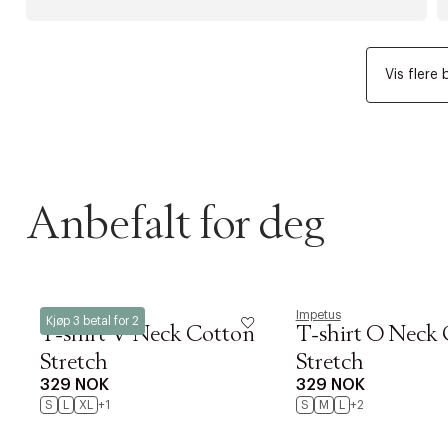
Vis flere 
Anbefalt for deg
Impetus
Impetus
Kjøp 3 betal for 2
T-shirt V Neck Cotton
T-shirt O Neck
Stretch
Stretch
329 NOK
329 NOK
S
L
XL
+1
S
M
L
+2