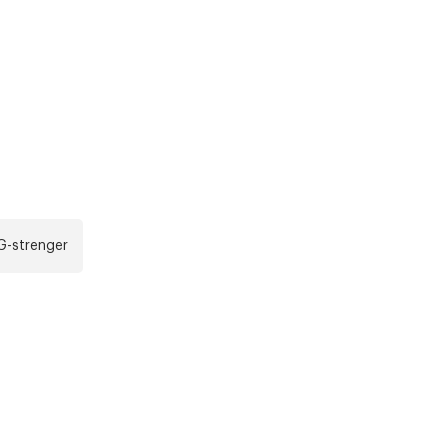
r at kunne se
Neste
G-strenger