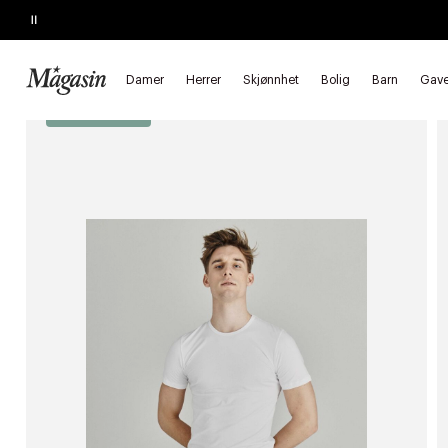
Pause
SALGET SLUTTER SNART
Opptil 50% på massevis av varer
Forside
Herrer
Undertøy & nattøy
Undertøy
Undertrøyer
Damer
Herrer
Skjønnhet
Bolig
Barn
Gave
Kjøp 3 betal for 2