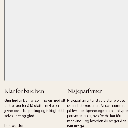
Forrige
Ne
Klar for bare ben
Nisjeparfymer
Gjør huden klar for sommeren med alt
Nisjeparfymer tar stadig større plass i
du trenger for å få glatte, myke og
skjønnhetsverdenen. Vi ser nærmere
jevne ben – fra peeling og fuktighet til
på hva som kjennetegner denne type
selvbruner og glød.
parfymemerker, hvorfor de har fått
medvind – og hvordan du velger den
Les guiden
helt riktige.