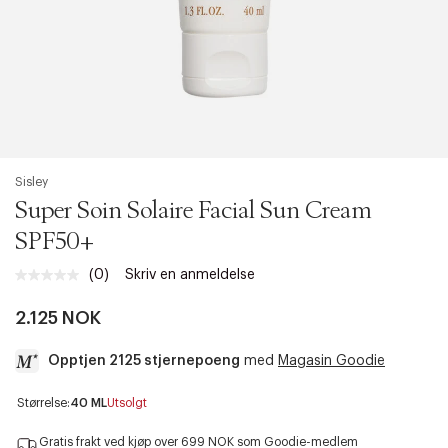
Sisley
Super Soin Solaire Facial Sun Cream
SPF50+
(0)
Skriv en anmeldelse
Ingen
vurdering.
Samme
2.125 NOK
sidelenke.
Opptjen 2125 stjernepoeng
med
Magasin Goodie
a
Størrelse:
40 ML
Utsolgt
c
c
Gratis frakt ved kjøp over 699 NOK som Goodie-medlem