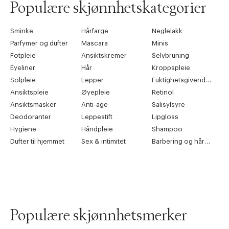
Populære skjønnhetskategorier
Sminke
Hårfarge
Neglelakk
Parfymer og dufter
Mascara
Minis
Fotpleie
Ansiktskremer
Selvbruning
Eyeliner
Hår
Kroppspleie
Solpleie
Lepper
Fuktighetsgivende pleie
Ansiktspleie
Øyepleie
Retinol
Ansiktsmasker
Anti-age
Salisylsyre
Deodoranter
Leppestift
Lipgloss
Hygiene
Håndpleie
Shampoo
Dufter til hjemmet
Sex & intimitet
Barbering og hårfjerning
Populære skjønnhetsmerker