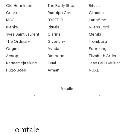
Ole Henriksen
The Body Shop
Rituals
Cosrx
Rudolph Care
Clinique
MAC
BYREDO
Lancôme
Kiehl's
Rituals
Nilens Jord
Yves Saint Laurent
Clarins
Meraki
The Ordinary
Givenchy
Tromborg
Origins
Aveda
Ecooking
Aesop
Biotherm
Elizabeth Arden
Karmameju Skincare
Ouai
Jean Paul Gaultier
Hugo Boss
Armani
NUXE
Vis alle