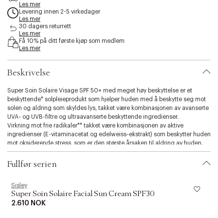
e
Les mer
Levering innen 2-5 virkedager
s
Les mer
s
30 dagers returrett
i
Les mer
b
Få 10% på ditt første kjøp som medlem
i
Les mer
l
i
Beskrivelse
t
y
Super Soin Solaire Visage SPF 50+ med meget høy beskyttelse er et
.
beskyttende* solpleieprodukt som hjelper huden med å beskytte seg mot
v
solen og aldring som skyldes lys, takket være kombinasjonen av avanserte
a
UVA- og UVB-filtre og ultraavanserte beskyttende ingredienser.
r
Virkning mot frie radikaler** takket være kombinasjonen av aktive
i
ingredienser (E-vitaminacetat og edelweiss-ekstrakt) som beskytter huden
a
mot oksiderende stress, som er den største årsaken til aldring av huden.
t
- Cellebeskyttelse: For at celler skal kunne fornyes er det viktig at de blir
i
beskyttet. Takket være edelweiss-ekstraktets beskyttende evne**,
o
Fullfør serien
kombinert med solfiltre, bidrar det til å bevare hudcellene mot UV-
n
strålenes skadelige virkning.
.
Sisley
S
Målrettet virkning på hudens naturlige barrierefunksjon: Edelweiss**-
s
Super Soin Solaire Facial Sun Cream SPF30
ekstrakt og kamilleolje styrker hudens barrierefunksjon slik at fuktnivået
e
2.610 NOK
holdes optimalt, og slik at motstanden mot miljørelaterte skader blir større.
l
En fuktgivende og nærende formel: Solstrålene kan skade hudens
e