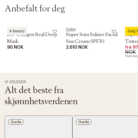
Anbefalt for deg
OBS:
Biodance
Sisley
Sisley
K-beauty
Salg
Bio-Collagen Real Deep
Super Soin Solaire Facial
Super 
Mask
Sun Cream SPF30
Tinte
90 NOK
2.610 NOK
fra
97
NOK
Flere far
VI VEILEDER
Alt det beste fra
skjønnhetsverdenen
Guide
Guide