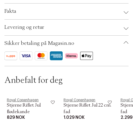
Fakta
Brand:
Royal Copenhagen
Levering og retur
EAN: 5705140713616
Ax numbers: 03242032
SKU: S00186158
Sikker betaling på Magasin.no
ID: AARO75-0008
Garanti: 2 års garanti mot brudd på Royal Copenhagen For å bli dekket av
Royal Copenhagens bruddgaranti, må du registrere ditt nye porselen på
RoyalCopenhagen.com/brudgaranti Kvitteringen din på nett gjelder IKKE
som Royal Copenhagen Bruddgaranti! Les mer om bruddgarantien her:
https://www.royalcopenhagen.com/en-no/breakage-warranty
Anbefalt for deg
Royal Copenhagen
Royal Copenhagen
Royal 
Stjerne Riflet Jul
Stjerne Riflet Jul 22 cm.
Stjern
flødekande
fad
fad
829 NOK
1.029 NOK
2.299