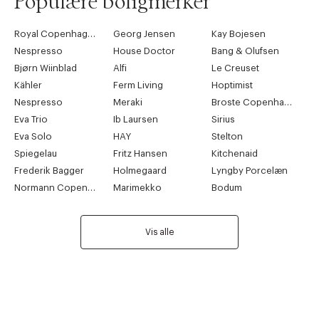
Populære boligmerker
Royal Copenhagen
Georg Jensen
Kay Bojesen
Nespresso
House Doctor
Bang & Olufsen
Bjørn Wiinblad
Alfi
Le Creuset
Kähler
Ferm Living
Hoptimist
Nespresso
Meraki
Broste Copenhagen
Eva Trio
Ib Laursen
Sirius
Eva Solo
HAY
Stelton
Spiegelau
Fritz Hansen
Kitchenaid
Frederik Bagger
Holmegaard
Lyngby Porcelæn
Normann Copenhagen
Marimekko
Bodum
Vis alle