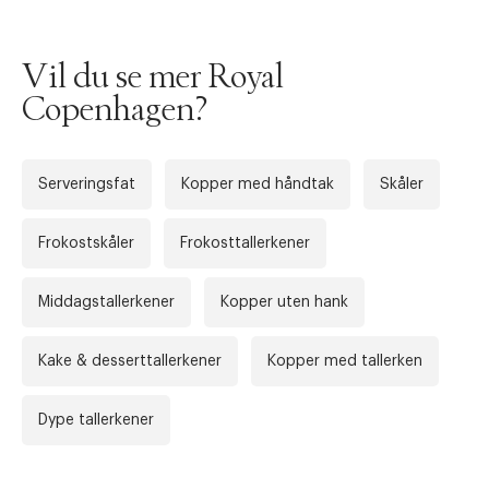
Vil du se mer Royal
Copenhagen?
Serveringsfat
Kopper med håndtak
Skåler
Frokostskåler
Frokosttallerkener
Middagstallerkener
Kopper uten hank
Forrige
Ne
Kake & desserttallerkener
Kopper med tallerken
Dype tallerkener