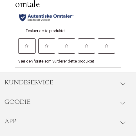
KUNDESERVICE
GOODIE
Gå til kundeservice
Ordrestatus
APP
Goodie fordelsunivers