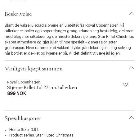
l
i
Beskrivelse
t
y
Blant de vakre juletradisjonene er juleteltet fra Royal Copenhagen. På
.
tallerkener, boller og kopper slynger granguirlands seg høytidelig, dekorert
v
med elegante silkebuer og de fineste dekorasjonene. Star Riflet Christmas
a
skaper atmosfære og gjør julen til noe spesielt – generasjon etter
r
generasjon. Hver ramme er et vakkert stykke juledekorasjon i seg selv, og
i
når bordet er dekket og lysene er på, vil det definitivt være jul igjen.
a
t
i
Vanligvis kjøpt sammen
o
n
.
Royal Copenhagen
R
Stjerne Riflet Jul 27 cm. tallerken
s
e
899 NOK
l
e
c
t
Spesifikasjoner
i
o
Home Size: 0,9 L
n
Product series:
Star Fluted Christmas