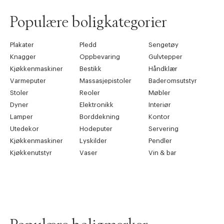
Populære boligkategorier
Plakater
Pledd
Sengetøy
Knagger
Oppbevaring
Gulvtepper
Kjøkkenmaskiner
Bestikk
Håndklær
Varmeputer
Massasjepistoler
Baderomsutstyr
Stoler
Reoler
Møbler
Dyner
Elektronikk
Interiør
Lamper
Borddekning
Kontor
Utedekor
Hodeputer
Servering
Kjøkkenmaskiner
Lyskilder
Pendler
Kjøkkenutstyr
Vaser
Vin & bar