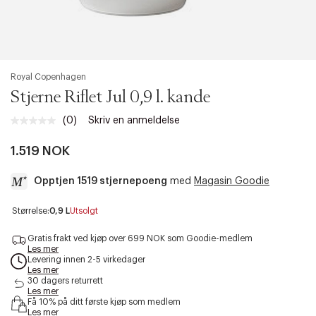
Royal Copenhagen
Stjerne Riflet Jul 0,9 l. kande
(0)
Skriv en anmeldelse
Ingen
vurdering.
Samme
1.519 NOK
sidelenke.
Opptjen 1519 stjernepoeng
med
Magasin Goodie
a
Størrelse:
0,9 L
Utsolgt
c
c
Gratis frakt ved kjøp over 699 NOK som Goodie-medlem
e
Les mer
Levering innen 2-5 virkedager
s
Les mer
s
30 dagers returrett
i
Les mer
b
Få 10% på ditt første kjøp som medlem
i
Les mer