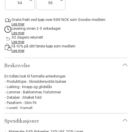
e
e
e
n
54
56
l
n
n
n
d
i
o
o
o
m
t
e
e
e
e
l
y
Gratis frakt ved kjøp over 699 NOK som Goodie-medlem
n
n
n
a
Les mer
.
f
f
f
n
Levering innen 2-5 virkedager
v
å
g
å
å
Les mer
a
e
i
i
i
30 dagers returrett
r
Les mer
g
g
g
i
Få 10% på ditt første kjøp som medlem
j
j
j
Les mer
a
e
e
e
t
n
n
n
i
Beskrivelse
o
n
En tidløs look til formelle anledninger.
.
- Produkttype : Skreddersydde bukser
s
- Lukking : Knapp og glidelås
e
- Lommer : Baklommer, Forlommer
l
- Detaljer : Strøket fold
e
- Passform : Slim Fit
c
- Livsstil : Formell
t
i
Spesifikasjoner
o
n
Materiale: 54% Polyester, 24% Uld, 20% Linen