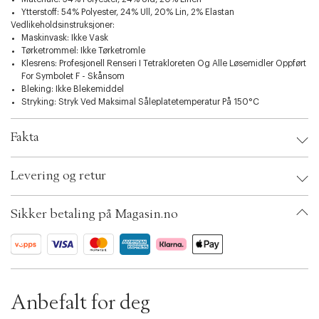
Ytterstoff: 54% Polyester, 24% Ull, 20% Lin, 2% Elastan
Vedlikeholdsinstruksjoner:
Maskinvask: Ikke Vask
Tørketrommel: Ikke Tørketromle
Klesrens: Profesjonell Renseri I Tetrakloreten Og Alle Løsemidler Oppført
For Symbolet F - Skånsom
Bleking: Ikke Blekemiddel
Stryking: Stryk Ved Maksimal Såleplatetemperatur På 150°C
Fakta
Brand:
Selected
Levering og retur
EAN: 5715364649523
Clothing Size: 46
Color: Blå
Sikker betaling på Magasin.no
Ax numbers: 07002430, 06537964, 06537965
SKU: S13384359
ID: BKMO05-0OLB
Anbefalt for deg