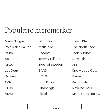
Populære herremerker
Mads Nørgaard
Wood Wood
Calvin Klein
Polo Ralph Lauren
Matinique
The North Face
Rains
Lacoste
Jack & Jones
Selected
Tommy Hilfiger
New Balance
NN.07
Tiger of Sweden
JBS
Les Deux
SAND
Knowledge Cotton Apparel
Dickies
BOSS
Diesel
GANT
Fred Perry
Samsonite
ETON
Lindbergh
Newline HALO
ADAX
Lloyd
Magasin du Nord Collection