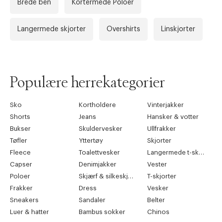
Brede ben
Kortermede Poloer
Langermede skjorter
Overshirts
Linskjorter
Populære herrekategorier
Sko
Kortholdere
Vinterjakker
Shorts
Jeans
Hansker & votter
Bukser
Skuldervesker
Ullfrakker
Tøfler
Yttertøy
Skjorter
Fleece
Toalettvesker
Langermede t-skjorter
Capser
Denimjakker
Vester
Poloer
Skjærf & silkeskjærf
T-skjorter
Frakker
Dress
Vesker
Sneakers
Sandaler
Belter
Luer & hatter
Bambus sokker
Chinos