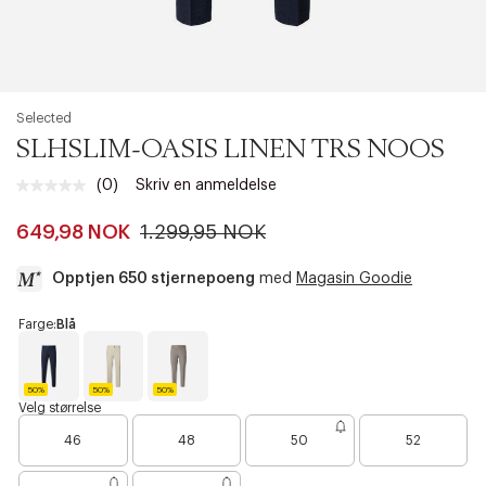
Selected
SLHSLIM-OASIS LINEN TRS NOOS
(0)
Skriv en anmeldelse
Ingen
vurdering.
Samme
649,98 NOK
1.299,95 NOK
sidelenke.
Opptjen 650 stjernepoeng
med
Magasin Goodie
a
Farge:
Blå
c
c
e
50%
50%
50%
s
B
E
D
Velg størrelse
l
g
a
s
B
B
B
å
r
r
46
48
50
52
i
a
a
a
e
k
b
t
r
s
r
r
i
a