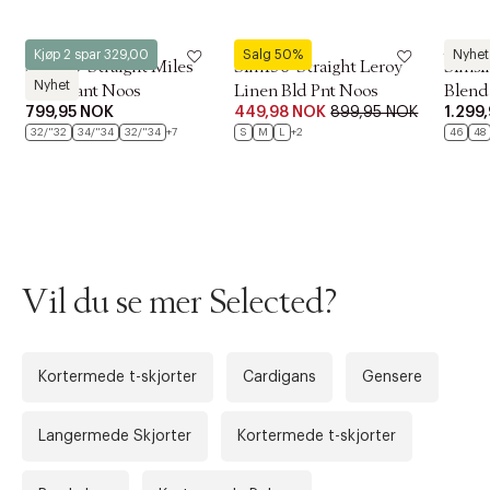
Selected
Selected
Select
Kjøp 2 spar 329,00
Salg 50%
Nyhet
Slm196-Straight Miles
Slm196-Straight Leroy
Slmsl
Nyhet
Twill Pant Noos
Linen Bld Pnt Noos
Blend
799,95 NOK
449,98 NOK
899,95 NOK
1.299
32/"32
34/"34
32/"34
+7
S
M
L
+2
46
48
Vil du se mer Selected?
Forrige
Kortermede t-skjorter
Cardigans
Gensere
Ne
Langermede Skjorter
Kortermede t-skjorter