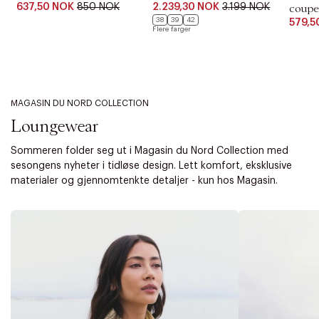
637,50 NOK
850 NOK
2.239,30 NOK
3.199 NOK
coupe
38
39
42
579,5
Flere farger
MAGASIN DU NORD COLLECTION
Loungewear
Sommeren folder seg ut i Magasin du Nord Collection med
sesongens nyheter i tidløse design. Lett komfort, eksklusive
materialer og gjennomtenkte detaljer - kun hos Magasin.