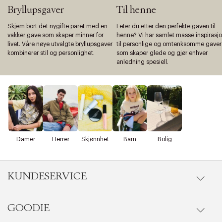
Bryllupsgaver
Til henne
Skjem bort det nygifte paret med en
Leter du etter den perfekte gaven til
vakker gave som skaper minner for
henne? Vi har samlet masse inspirasj
livet. Våre nøye utvalgte bryllupsgaver
til personlige og omtenksomme gaver
kombinerer stil og personlighet.
som skaper glede og gjør enhver
anledning spesiell.
Damer
Herrer
Skjønnhet
Barn
Bolig
KUNDESERVICE
GOODIE
Gå til kundeservice