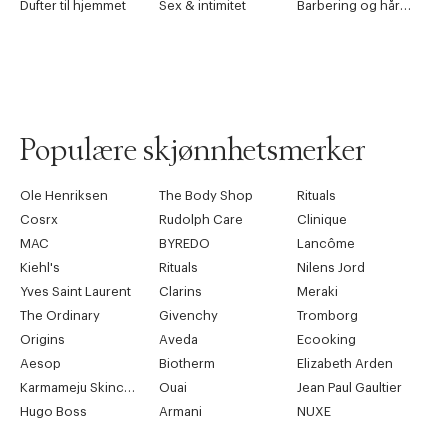
Dufter til hjemmet
Sex & intimitet
Barbering og hårfjerning
Populære skjønnhetsmerker
Ole Henriksen
The Body Shop
Rituals
Cosrx
Rudolph Care
Clinique
MAC
BYREDO
Lancôme
Kiehl's
Rituals
Nilens Jord
Yves Saint Laurent
Clarins
Meraki
The Ordinary
Givenchy
Tromborg
Origins
Aveda
Ecooking
Aesop
Biotherm
Elizabeth Arden
Karmameju Skincare
Ouai
Jean Paul Gaultier
Hugo Boss
Armani
NUXE