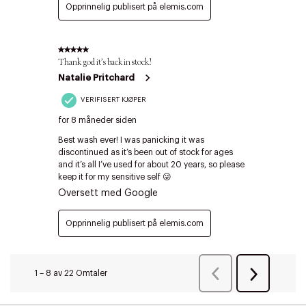
Riktige informasjonskapsler
Lukk