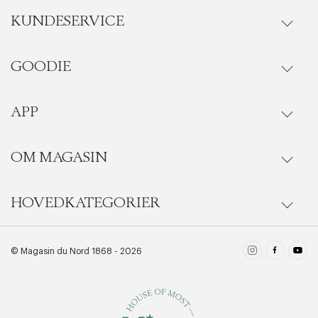
KUNDESERVICE
GOODIE
Gå til kundeservice
Ordrestatus
APP
Goodie fordelsunivers
Onlinekjøp
Ofte stilte spørsmål
OM MAGASIN
Se medlemsfordeler i vår Goodie-app
Levering
Last ned i App Store
HOVEDKATEGORIER
Magasins historie
BLI MEDLEM NÅ
Bytte & retur
få 10% rabatt på ditt første kjøp
Last ned i Google Play
Pleieguide
Damer
© Magasin du Nord 1868 - 2026
LES MER
Kontakt
Materialer
Herrer