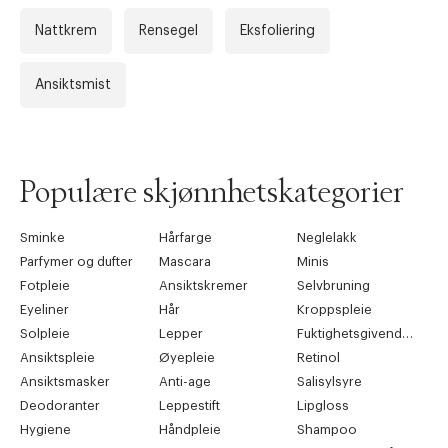
Nattkrem
Rensegel
Eksfoliering
Ansiktsmist
Populære skjønnhetskategorier
Sminke
Hårfarge
Neglelakk
Parfymer og dufter
Mascara
Minis
Fotpleie
Ansiktskremer
Selvbruning
Eyeliner
Hår
Kroppspleie
Solpleie
Lepper
Fuktighetsgivende pleie
Ansiktspleie
Øyepleie
Retinol
Ansiktsmasker
Anti-age
Salisylsyre
Deodoranter
Leppestift
Lipgloss
Hygiene
Håndpleie
Shampoo