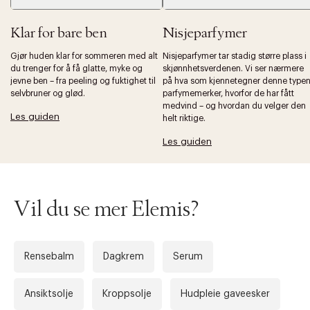
Klar for bare ben
Nisjeparfymer
Gjør huden klar for sommeren med alt
Nisjeparfymer tar stadig større plass i
du trenger for å få glatte, myke og
skjønnhetsverdenen. Vi ser nærmere
jevne ben – fra peeling og fuktighet til
på hva som kjennetegner denne type
selvbruner og glød.
parfymemerker, hvorfor de har fått
medvind – og hvordan du velger den
Les guiden
helt riktige.
Les guiden
Vil du se mer Elemis?
Rensebalm
Dagkrem
Serum
Ansiktsolje
Kroppsolje
Hudpleie gaveesker