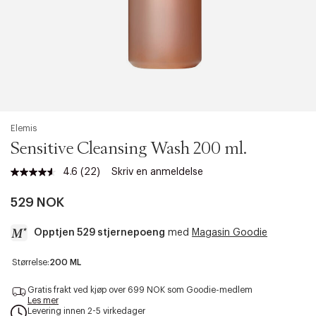
Elemis
Sensitive Cleansing Wash 200 ml.
4.6
(22)
Skriv en anmeldelse
Les
22
omtaler.
529 NOK
Samme
sidelenke.
Opptjen 529 stjernepoeng
med
Magasin Goodie
a
Størrelse:
200 ML
c
c
Gratis frakt ved kjøp over 699 NOK som Goodie-medlem
e
Les mer
Levering innen 2-5 virkedager
s