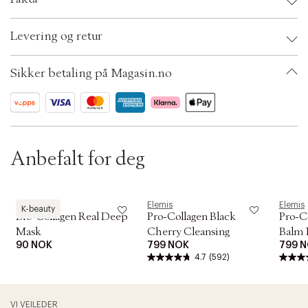
t
i
o
Brand:
Elemis
Levering og retur
n
EAN: 641628701322
Ax numbers: 04208245
SKU: S00290589
Sikker betaling på Magasin.no
ID: ABMC74-0008
Anbefalt for deg
Biodance
Elemis
Elemis
K-beauty
Bio-Collagen Real Deep
Pro-Collagen Black
Pro-C
Mask
Cherry Cleansing
Balm 
90 NOK
799 NOK
799 
4.7
(592)
VI VEILEDER