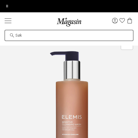
Pause
KJØP 2, SPAR 20%
på hårprodukter
DESSVERRE KAN IKKE PRODUKTET BLI
BESTILLINGSDETALJER
TILFØY NYTT ØNSKE
NULL
LA OSS VISE VIDEOEN
FUNNET
Logg
inn
Skjønnhet
Hudpleie
Ansiktspleie
Ansiktsrens
Rensegel
Gratis frakt over 699 NOK for Goodie-medlemmer
Øv vi kan desværre ikke vise dig denne video. Tillad
Det kan hende at produktet er flyttet til en annen
statistiske cookies for at kunne se videoen.
side, midlertidig utilgjengelig eller avviklet fra
området.
Levering innen 2-5 virkedager.
30 dagers returrett
Få 10% på ditt første kjøp som medlem