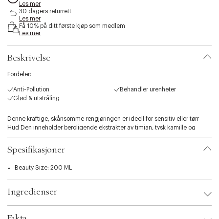
Les mer
s
30 dagers returrett
i
Les mer
b
Få 10% på ditt første kjøp som medlem
i
Les mer
l
i
Beskrivelse
t
y
Fordeler:
.
v
Anti-Pollution
Behandler urenheter
a
Glød & utstråling
r
i
Denne kraftige, skånsomme rengjøringen er ideell for sensitiv eller tørr
a
Hud Den inneholder beroligende ekstrakter av timian, tysk kamille og
t
løvefot, kjent for sine antibakterielle egenskaper. Det gir også en
i
beroligende og rensende opplevelse.
o
Spesifikasjoner
n
.
Beauty Size: 200 ML
s
e
Ingredienser
l
e
c
Fakta