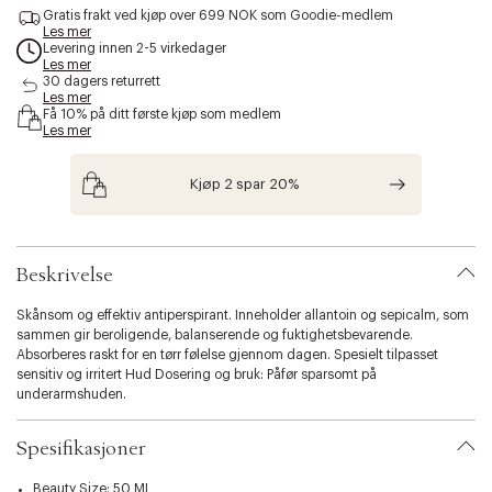
c
Gratis frakt ved kjøp over 699 NOK som Goodie-medlem
e
Les mer
Levering innen 2-5 virkedager
s
Les mer
s
30 dagers returrett
i
Les mer
b
Få 10% på ditt første kjøp som medlem
i
Les mer
l
i
Kjøp 2 spar 20%
t
y
.
v
a
Beskrivelse
r
i
Skånsom og effektiv antiperspirant. Inneholder allantoin og sepicalm, som
a
sammen gir beroligende, balanserende og fuktighetsbevarende.
t
Absorberes raskt for en tørr følelse gjennom dagen. Spesielt tilpasset
i
sensitiv og irritert Hud Dosering og bruk: Påfør sparsomt på
o
underarmshuden.
n
.
Spesifikasjoner
s
e
l
Beauty Size: 50 ML