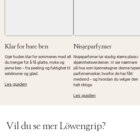
Klar for bare ben
Nisjeparfymer
Forrige
Ne
Gjør huden klar for sommeren med alt
Nisjeparfymer tar stadig større plass i
du trenger for å få glatte, myke og
skjønnhetsverdenen. Vi ser nærmere
jevne ben – fra peeling og fuktighet til
på hva som kjennetegner denne type
selvbruner og glød.
parfymemerker, hvorfor de har fått
medvind – og hvordan du velger den
Les guiden
helt riktige.
Les guiden
Vil du se mer Löwengrip?