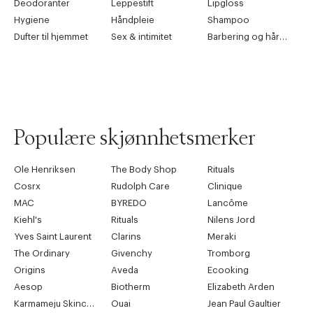
Deodoranter
Leppestift
Lipgloss
Hygiene
Håndpleie
Shampoo
Dufter til hjemmet
Sex & intimitet
Barbering og hårfjerning
Populære skjønnhetsmerker
Ole Henriksen
The Body Shop
Rituals
Cosrx
Rudolph Care
Clinique
MAC
BYREDO
Lancôme
Kiehl's
Rituals
Nilens Jord
Yves Saint Laurent
Clarins
Meraki
The Ordinary
Givenchy
Tromborg
Origins
Aveda
Ecooking
Aesop
Biotherm
Elizabeth Arden
Karmameju Skincare
Ouai
Jean Paul Gaultier