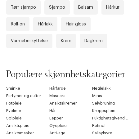
Tørr sjampo
Sjampo
Balsam
Hårkur
Roll-on
Hårlakk
Hair gloss
Varmebeskyttelse
Krem
Dagkrem
Populære skjønnhetskategorier
Sminke
Hårfarge
Neglelakk
Parfymer og dufter
Mascara
Minis
Fotpleie
Ansiktskremer
Selvbruning
Eyeliner
Hår
Kroppspleie
Solpleie
Lepper
Fuktighetsgivende pleie
Ansiktspleie
Øyepleie
Retinol
Ansiktsmasker
Anti-age
Salisylsyre