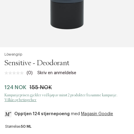
Löwengrip
Sensitive - Deodorant
(0)
Skriv en anmeldelse
Ingen
vurdering.
Samme
124 NOK
155 NOK
sidelenke.
Kampanjeprisen gjelder ved kjøp av minst 2 produkter fra samme kampanje.
Vilkår og betingelser
Opptjen 124 stjernepoeng
med
Magasin Goodie
a
Størrelse:
50 ML
c