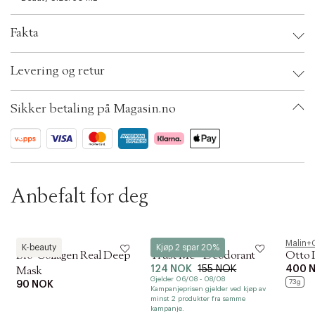
e
c
Fakta
t
i
Brand:
Löwengrip
o
Levering og retur
EAN: 7350073862528
n
Ax numbers: 04764731
SKU: S00388627
Sikker betaling på Magasin.no
ID: ACTI56-0008
Anbefalt for deg
Biodance
Löwengrip
Malin+
K-beauty
Kjøp 2 spar 20%
Bio-Collagen Real Deep
Trust Me - Deodorant
Otto 
124 NOK
155 NOK
400 
Mask
Gjelder 06/08 - 08/08
73g
90 NOK
Kampanjeprisen gjelder ved kjøp av
minst 2 produkter fra samme
kampanje.