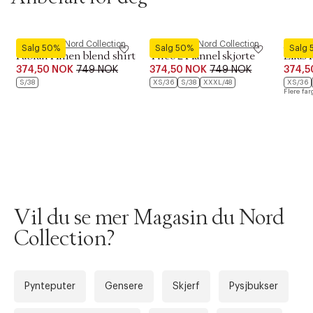
Magasin du Nord Collection
Magasin du Nord Collection
Magasin
Salg 50%
Salg 50%
Salg
Fabian 1 linen blend shirt
Theo 2 Flannel skjorte
Elias 
374,50 NOK
749 NOK
374,50 NOK
749 NOK
374,5
S/38
XS/36
S/38
XXXL/48
XS/36
Flere far
Vil du se mer Magasin du Nord
Collection?
Forrige
Ne
Pynteputer
Gensere
Skjerf
Pysjbukser