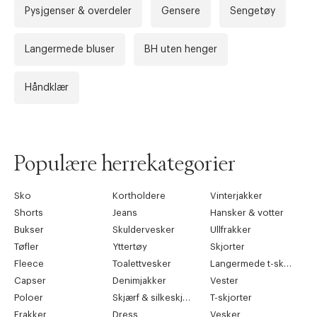
Pysjgenser & overdeler
Gensere
Sengetøy
Langermede bluser
BH uten henger
Håndklær
Populære herrekategorier
Sko
Kortholdere
Vinterjakker
Shorts
Jeans
Hansker & votter
Bukser
Skuldervesker
Ullfrakker
Tøfler
Yttertøy
Skjorter
Fleece
Toalettvesker
Langermede t-skjorter
Capser
Denimjakker
Vester
Poloer
Skjærf & silkeskjærf
T-skjorter
Frakker
Dress
Vesker