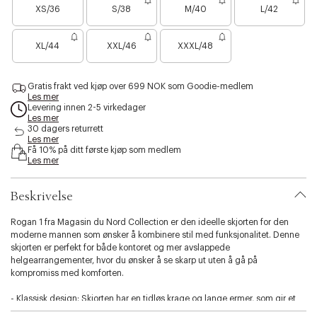
u
i
v
o
XS/36
S/38
M/40
L/42
i
e
s
y
n
b
s
p
b
r
i
h
e
l
o
a
r
a
c
XL/44
XXL/46
XXXL/48
l
d
w
z
k
i
o
h
e
t
w
i
r
t
y
Gratis frakt ved kjøp over 699 NOK som Goodie-medlem
e
Les mer
.
Levering innen 2-5 virkedager
v
Les mer
a
30 dagers returrett
r
Les mer
i
Få 10% på ditt første kjøp som medlem
Les mer
a
t
i
Beskrivelse
o
n
Rogan 1 fra Magasin du Nord Collection er den ideelle skjorten for den
.
moderne mannen som ønsker å kombinere stil med funksjonalitet. Denne
s
skjorten er perfekt for både kontoret og mer avslappede
e
helgearrangementer, hvor du ønsker å se skarp ut uten å gå på
l
kompromiss med komforten.
e
c
- Klassisk design: Skjorten har en tidløs krage og lange ermer, som gir et
t
elegant og profesjonelt uttrykk.