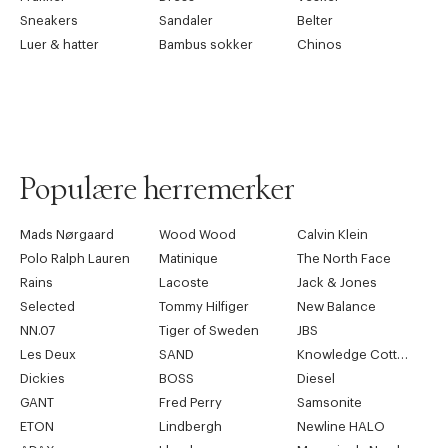
Sneakers
Sandaler
Belter
Luer & hatter
Bambus sokker
Chinos
Populære herremerker
Mads Nørgaard
Wood Wood
Calvin Klein
Polo Ralph Lauren
Matinique
The North Face
Rains
Lacoste
Jack & Jones
Selected
Tommy Hilfiger
New Balance
NN.07
Tiger of Sweden
JBS
Les Deux
SAND
Knowledge Cotton Apparel
Dickies
BOSS
Diesel
GANT
Fred Perry
Samsonite
ETON
Lindbergh
Newline HALO