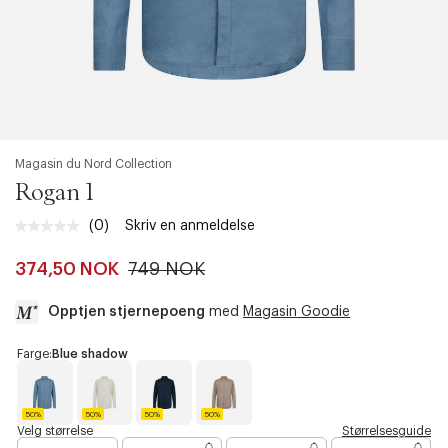
Magasin du Nord Collection
Rogan 1
(0)
Skriv en anmeldelse
Ingen
vurdering.
Samme
374,50 NOK
749 NOK
sidelenke.
Opptjen stjernepoeng
med
Magasin Goodie
a
Farge:
Blue shadow
c
c
e
50%
50%
50%
50%
s
B
W
N
M
Velg størrelse
Størrelsesguide
l
h
a
o
s