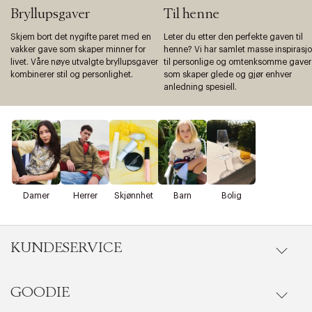
Bryllupsgaver
Til henne
Skjem bort det nygifte paret med en
Leter du etter den perfekte gaven til
vakker gave som skaper minner for
henne? Vi har samlet masse inspirasj
livet. Våre nøye utvalgte bryllupsgaver
til personlige og omtenksomme gaver
kombinerer stil og personlighet.
som skaper glede og gjør enhver
anledning spesiell.
Damer
Herrer
Skjønnhet
Barn
Bolig
KUNDESERVICE
GOODIE
Gå til kundeservice