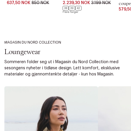
637,50 NOK
850 NOK
2.239,30 NOK
3.199 NOK
coupe
38
39
42
579,5
Flere farger
MAGASIN DU NORD COLLECTION
Loungewear
Sommeren folder seg ut i Magasin du Nord Collection med
sesongens nyheter i tidløse design. Lett komfort, eksklusive
materialer og gjennomtenkte detaljer - kun hos Magasin.