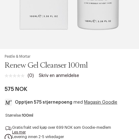
Pestle & Mortar
Renew Gel Cleanser 100ml
(0)
Skriv en anmeldelse
Ingen
vurdering.
Samme
575 NOK
sidelenke.
Opptjen 575 stjernepoeng
med
Magasin Goodie
a
Størrelse:
100ml
c
c
Gratis frakt ved kjøp over 699 NOK som Goodie-medlem
e
Les mer
Levering innen 2-5 virkedager
s