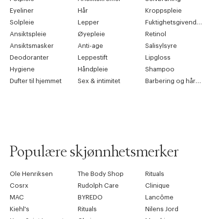
Eyeliner
Hår
Kroppspleie
Solpleie
Lepper
Fuktighetsgivende pleie
Ansiktspleie
Øyepleie
Retinol
Ansiktsmasker
Anti-age
Salisylsyre
Deodoranter
Leppestift
Lipgloss
Hygiene
Håndpleie
Shampoo
Dufter til hjemmet
Sex & intimitet
Barbering og hårfjerning
Populære skjønnhetsmerker
Ole Henriksen
The Body Shop
Rituals
Cosrx
Rudolph Care
Clinique
MAC
BYREDO
Lancôme
Kiehl's
Rituals
Nilens Jord