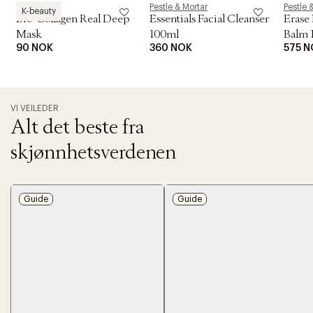
Biodance
Pestle & Mortar
Pestle 
K-beauty
Bio-Collagen Real Deep
Essentials Facial Cleanser
Erase
Mask
100ml
Balm 
90 NOK
360 NOK
575 N
VI VEILEDER
Alt det beste fra
skjønnhetsverdenen
Guide
Guide