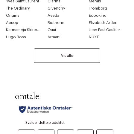
Yves Saint Laurent
Clarins
Meraki
The Ordinary
Givenchy
Tromborg
Origins
Aveda
Ecooking
Aesop
Biotherm
Elizabeth Arden
Karmameju Skincare
Ouai
Jean Paul Gaultier
Hugo Boss
Armani
NUXE
Vis alle