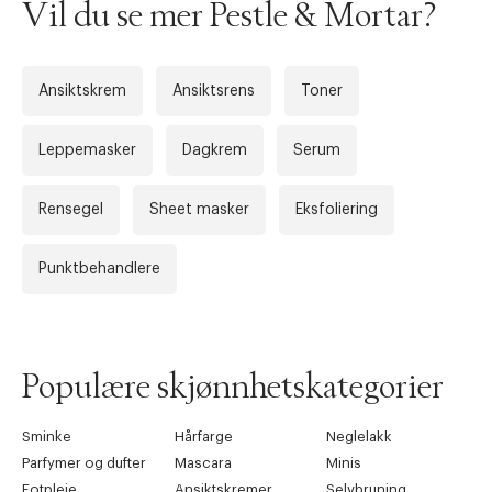
Vil du se mer Pestle & Mortar?
Ansiktskrem
Ansiktsrens
Toner
Leppemasker
Dagkrem
Serum
Rensegel
Sheet masker
Eksfoliering
Punktbehandlere
Populære skjønnhetskategorier
Sminke
Hårfarge
Neglelakk
Parfymer og dufter
Mascara
Minis
Fotpleie
Ansiktskremer
Selvbruning