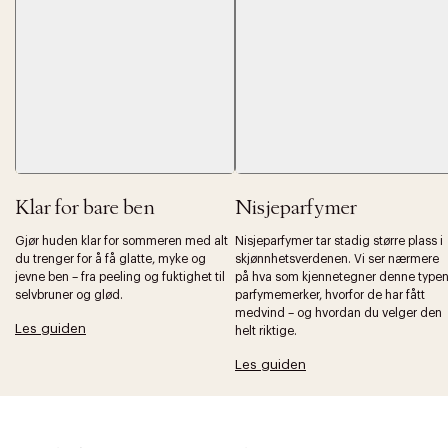
Klar for bare ben
Nisjeparfymer
Forrige
Ne
Gjør huden klar for sommeren med alt
Nisjeparfymer tar stadig større plass i
du trenger for å få glatte, myke og
skjønnhetsverdenen. Vi ser nærmere
jevne ben – fra peeling og fuktighet til
på hva som kjennetegner denne type
selvbruner og glød.
parfymemerker, hvorfor de har fått
medvind – og hvordan du velger den
Les guiden
helt riktige.
Les guiden