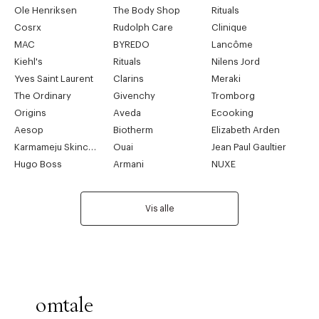
Ole Henriksen
The Body Shop
Rituals
Cosrx
Rudolph Care
Clinique
MAC
BYREDO
Lancôme
Kiehl's
Rituals
Nilens Jord
Yves Saint Laurent
Clarins
Meraki
The Ordinary
Givenchy
Tromborg
Origins
Aveda
Ecooking
Aesop
Biotherm
Elizabeth Arden
Karmameju Skincare
Ouai
Jean Paul Gaultier
Hugo Boss
Armani
NUXE
Vis alle