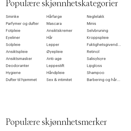
Populære skjønnhetskategorier
Sminke
Hårfarge
Neglelakk
Parfymer og dufter
Mascara
Minis
Fotpleie
Ansiktskremer
Selvbruning
Eyeliner
Hår
Kroppspleie
Solpleie
Lepper
Fuktighetsgivende pleie
Ansiktspleie
Øyepleie
Retinol
Ansiktsmasker
Anti-age
Salisylsyre
Deodoranter
Leppestift
Lipgloss
Hygiene
Håndpleie
Shampoo
Dufter til hjemmet
Sex & intimitet
Barbering og hårfjerning
Populære skjønnhetsmerker