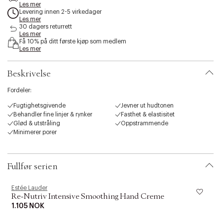
e
Les mer
Levering innen 2-5 virkedager
s
Les mer
s
30 dagers returrett
i
Les mer
b
Få 10% på ditt første kjøp som medlem
i
Les mer
l
i
Beskrivelse
t
y
Fordeler:
.
v
Fugtighetsgivende
Jevner ut hudtonen
a
Behandler fine linjer & rynker
Fasthet & elastisitet
r
Glød & utstråling
Oppstrammende
i
Minimerer porer
a
t
Estée Lauder Krem med myk konsistens, svart diamanttrøffelekstrakt,
i
antialdringseffekt og fuktighetsgivende hud.
o
Fullfør serien
n
.
Estée Lauder
E
s
Re-Nutriv Intensive Smoothing Hand Creme
e
1.105 NOK
l
e