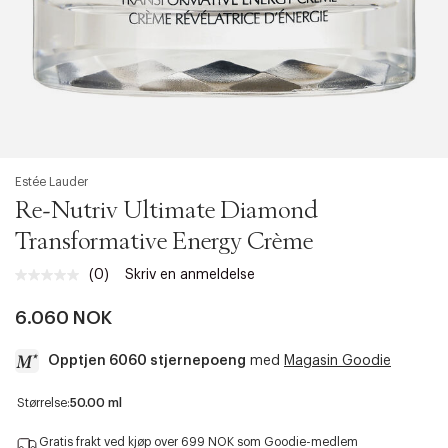
Estée Lauder
Re-Nutriv Ultimate Diamond
Transformative Energy Crème
(0)
Skriv en anmeldelse
Ingen
vurdering.
Samme
6.060 NOK
sidelenke.
Opptjen 6060 stjernepoeng
med
Magasin Goodie
a
Størrelse:
50.00 ml
c
c
Gratis frakt ved kjøp over 699 NOK som Goodie-medlem