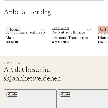
Anbefalt for deg
Biodance
Estée Lauder
Estée 
K-beauty
Refill
Bio-Collagen Real Deep
Re-Nutriv Ultimate
Re-Nu
Mask
Diamond Transformative
Diamo
90 NOK
4.270 NOK
fra
1.
Brilliance Soft Creme
Brill
Refill
VI VEILEDER
Alt det beste fra
skjønnhetsverdenen
Guide
Guide