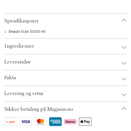
c
t
i
o
Spesifikasjoner
n
Beauty Size: 50.00 ml
Ingredienser
Leverandør
Leverandør:
Fakta
Brand:
Estée Lauder
Levering og retur
EAN: 887167567498
Ax numbers: 05970449
SKU: S00635731
Sikker betaling på Magasin.no
ID: AGFN05-0008