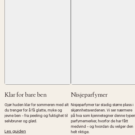
Forrige
Ne
Klar for bare ben
Nisjeparfymer
Gjør huden klar for sommeren med alt
Nisjeparfymer tar stadig større plass i
du trenger for å få glatte, myke og
skjønnhetsverdenen. Vi ser nærmere
jevne ben – fra peeling og fuktighet til
på hva som kjennetegner denne type
selvbruner og glød.
parfymemerker, hvorfor de har fått
medvind – og hvordan du velger den
Les guiden
helt riktige.